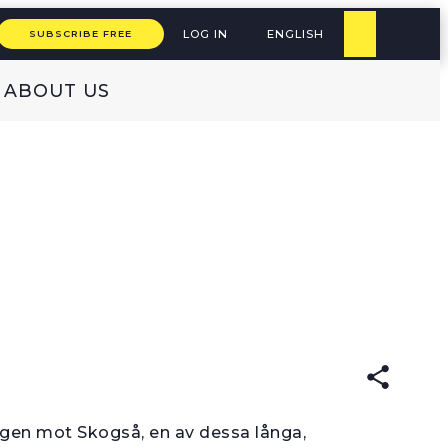
LOG IN
ENGLISH
SUBSCRIBE FREE
ABOUT US
READ IN:
vägen mot Skogså, en av dessa långa,