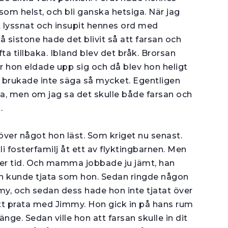
om helst, och bli ganska hetsiga. När jag
t lyssnat och insupit hennes ord med
sistone hade det blivit så att farsan och
ta tillbaka. Ibland blev det bråk. Brorsan
hon eldade upp sig och då blev hon heligt
 brukade inte säga så mycket. Egentligen
 men om jag sa det skulle både farsan och
.
över något hon läst. Som kriget nu senast.
li fosterfamilj åt ett av flyktingbarnen. Men
 Eller tid. Och mamma jobbade ju jämt, han
en kunde tjata som hon. Sedan ringde någon
y, och sedan dess hade hon inte tjatat över
l att prata med Jimmy. Hon gick in på hans rum
ge. Sedan ville hon att farsan skulle in dit