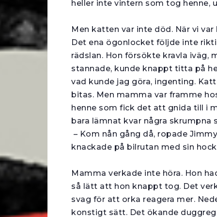
heller inte vintern som tog henne, 
Men katten var inte död. När vi va
Det ena ögonlocket följde inte rik­t
rädslan. Hon försökte kravla iväg
stannade, kunde knappt titta på he
vad kunde jag göra, ingenting. Katt
bitas. Men mamma var framme hos d
henne som fick det att gnida till i
bara lämnat kvar några skrumpna s
– Kom nån gång då, ropade Jimmy 
knackade på bilrutan med sin hock
Mamma verkade inte höra. Hon hade
så lätt att hon knappt tog. Det ver
svag för att orka reagera mer. Ned
konstigt sätt. Det ökande duggregn