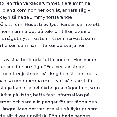
 fåtöljen från vardagsrummet, flera av mina
 Ibland kom hon ner och åt, annars såg vi
ockeyn så hade Jimmy fortfarande
 sitt rum. Huset blev tyst. Farsan sa inte ett
honom nämna det på telefon till en av sina
s något nytt i rösten, liksom nervöst, som
 i halsen som han inte kunde svälja ner.
ett av sina berömda “uttalanden”. Hon var en
ukade farsan säga. “Ena veckan är det
t och tredje är det nåt krig hon läst en notis
et han sa om mamma mest var på skämt, för
å länge han inte behövde göra någonting, som
riva på listor, häfta fast informa­tion på
stemet och samla in pengar för att rädda den
ngre. Men det var inte alls så flyktigt som
 alltid varit politisk. Förut hade hen­nes