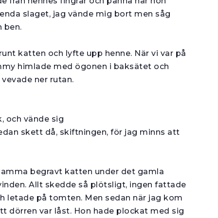
e från hennes fingrar och panna när hon
t enda slaget, jag vände mig bort men såg
h ben.
runt katten och lyfte upp henne. När vi var på
r Jimmy himlade med ögonen i baksätet och
 vevade ner rutan.
k, och vände sig
n skett då, skiftning­en, för jag minns att
amma begravt katten under det gamla
n­den. Allt skedde så plötsligt, ingen fattade
och letade på tomten. Men sedan när jag kom
att dörren var låst. Hon hade plockat med sig