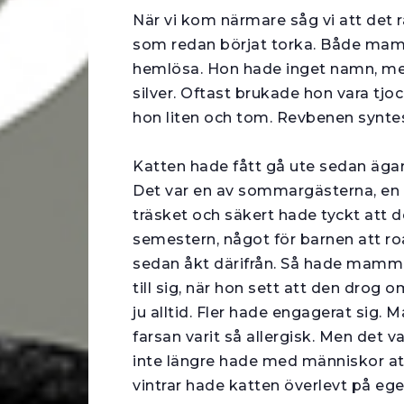
När vi kom närmare såg vi att det r
som redan börjat torka. Både mam
hemlösa. Hon hade inget namn, men 
silver. Oftast brukade hon vara tjo
hon liten och tom. Rev­benen synt
Katten hade fått gå ute sedan ägaren 
Det var en av sommargästerna, en
träsket och säkert hade tyckt att 
semestern, något för barnen att roa
sedan åkt därifrån. Så hade mamma
till sig, när hon sett att den drog 
ju alltid. Fler hade engagerat sig
farsan varit så allergisk. Men det 
inte längre hade med människor at
vintrar hade katten överlevt på eg