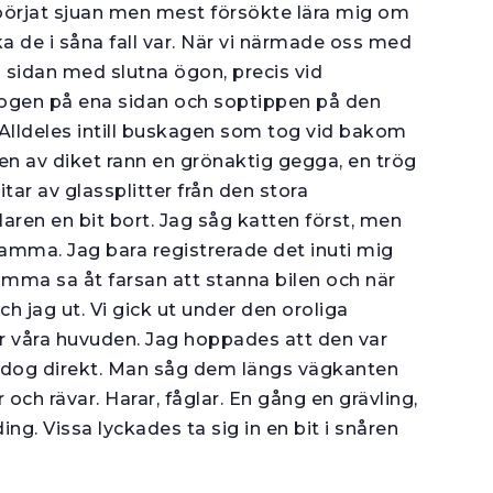
 börjat sjuan men mest försökte lära mig om
a de i såna fall var. När vi närmade oss med
å sidan med slutna ögon, pre­cis vid
ogen på ena sidan och soptippen på den
 Alldeles intill buskagen som tog vid bakom
tten av diket rann en grönaktig gegga, en trög
tar av glassplitter från den stora
en en bit bort. Jag såg katten först, men
amma. Jag bara registrerade det inuti mig
mma sa åt farsan att stanna bilen och när
h jag ut. Vi gick ut under den oroliga
 våra huvuden. Jag hoppades att den var
ta dog direkt. Man såg dem längs vägkanten
r och rävar. Harar, fåglar. En gång en grävling,
g. Vissa lyckades ta sig in en bit i snåren