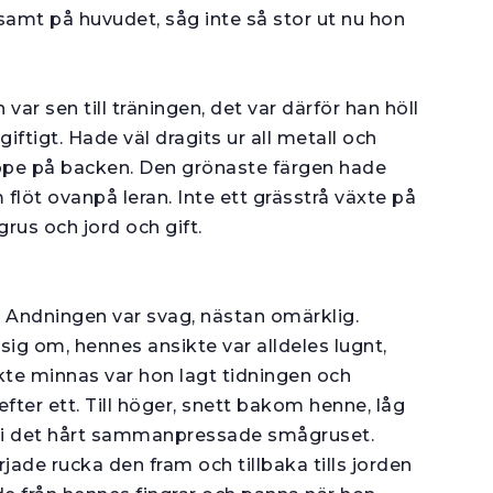
t på huvudet, såg inte så stor ut nu hon
r sen till trä­ningen, det var därför han höll
giftigt. Hade väl dragits ur all metall och
ppe på backen. Den grönaste färgen hade
löt ovanpå leran. Inte ett grässtrå växte på
 grus och jord och gift.
. Andningen var svag, nästan omärklig.
ig om, hennes ansikte var alldeles lugnt,
e minnas var hon lagt tidningen och
efter ett. Till höger, snett bakom henne, låg
ere i det hårt sammanpressade smågruset.
ade rucka den fram och tillbaka tills jorden