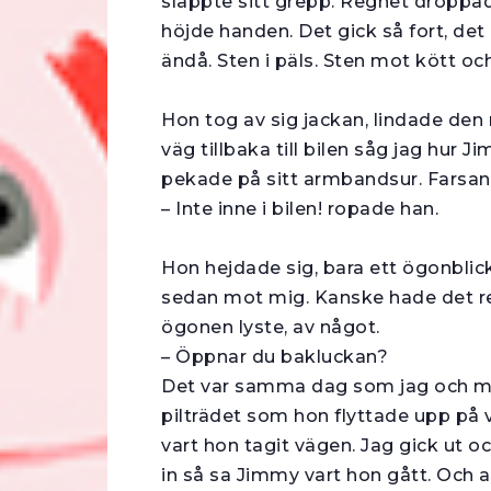
släppte sitt grepp. Regnet droppad
höjde handen. Det gick så fort, de
ändå. Sten i päls. Sten mot kött oc
Hon tog av sig jackan, lindade den 
väg tillbaka till bilen såg jag hu
pekade på sitt armbandsur. Farsan
– Inte inne i bilen! ropade han.
Hon hejdade sig, bara ett ögonblic
sedan mot mig. Kanske hade det reda
ögonen lyste, av något.
– Öppnar du bakluckan?
Det var samma dag som jag och m
pilträdet som hon flyttade upp på vi
vart hon tagit vägen. Jag gick ut 
in så sa Jimmy vart hon gått. Och 