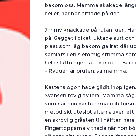
bakom oss. Mamma skakade långsam
heller, när hon tittade på den.
Jimmy knackade på rutan igen. Han va
på. Gegget i diket luktade surt och 
plast som låg bakom gallret där u
samlats i en slemmig strimma som f
hela sluttningen, allt var dött. Bara
– Ryggen är bruten, sa mamma.
Kattens ögon hade glidit ihop igen
Svansen tovig av lera. Mamma såg s
som när hon var hemma och försökt
metodiskt uteslöt alternativen ett 
en skrovlig gråsten till hälften n
Fingertopparna vitnade när hon börj