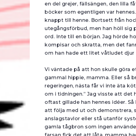
en del grejer, fällsängen, den lilla
böck­er som egentligen var hennes.
knappt till henne. Bortsett från h
utegångsförbud, men han höll sig på
ord. Inte till en början. Jag hörde 
kompisar och skratta, men det fann
om han hade ett litet våtludet djur
Vi väntade på att hon skulle göra 
gammal hippie, mamma. Eller så br
regeringen, nästa får vi inte äta köt
om i tidningen.” Jag visste att d
oftast gillade han hennes idéer. S
att följa med ut och demonstrera, sk
anslagstavlor eller stå utanför sy
gamla tågbron som ingen använde lä
farsan fick det att låta, mamma hade