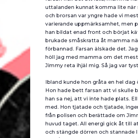
uttalanden kunnat komma lite när s
och brorsan var yngre hade vi mes
varierande uppmärk­samhet, men på 
han bildat enad front och börjat käf
brukade småskratta åt mamma när 
förbannad. Farsan älskade det. Jag
höll jag med mamma om det mesta,
Jimmy reta ihjäl mig. Så jag var tyst
Ibland kunde hon gråta en hel dag 
Hon hade bett farsan att vi skulle b
han sa nej, att vi inte hade plats.
med. Hon tjatade och tjatade, ing
från polisen och berättade om Jimm
huvud taget. All energi gick åt til
och stängde dörren och stannade län