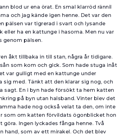
ann blod ur ena örat. En smal klarröd rännil
ma och jag kände igen henne. Det var den
pälsen var tigrerad i svart och lysande
ck eller ha en kattunge i hasorna. Men nu var
es genom pälsen.
åkt tillbaka in till stan, några år tidigare.
 sån som kom och gick. Som hade stuga inåt
det var gulligt med en kattunge under
 sig med. Tänkt att den klarar sig nog, och
 sagt. En i byn hade försökt ta hem katten
omkring på byn utan halsband. Vinter blev det
. Mamma hade nog också velat ta den, om inte
var som om katten förvildats ögonblicket hon
t göra. Ingen lyckades fånga henne. Två
en hand, som av ett mirakel. Och det blev