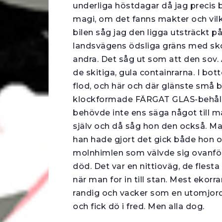
underliga höstdagar då jag precis
magi, om det fanns makter och vilk
bilen såg jag den ligga utsträckt p
landsvägens ödsliga gräns med sk
andra. Det såg ut som att den sov.
de skitiga, gula containrarna. I bo
flod, och här och där glänste små bi
klockformade FÄRGAT GLAS-behållar
behövde inte ens säga något till m
själv och då såg hon den också. Ma
han hade gjort det gick både hon oc
molnhimlen som välvde sig ovanför
död. Det var en nittioväg, de fles
när man for in till stan. Mest ekorra
randig och vacker som en utomjordin
och fick dö i fred. Men alla dog.