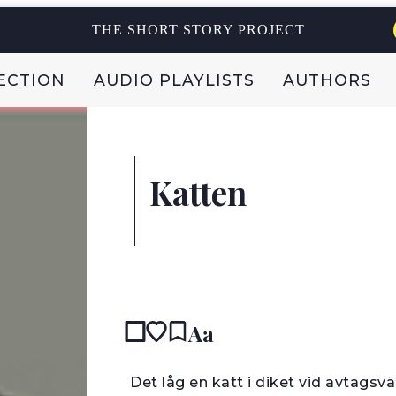
THE SHORT STORY PROJECT
ECTION
AUDIO PLAYLISTS
AUTHORS
Katten
Aa
D
et låg en katt i diket vid avtags