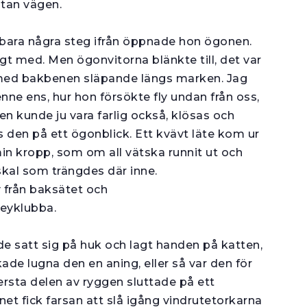
utan vägen.
r bara några steg ifrån öppnade hon ögonen.
igt med. Men ögonvitorna blänkte till, det var
, med bakbenen släpande längs marken. Jag
nne ens, hur hon försökte fly undan från oss,
en kunde ju vara farlig också, klösas och
en på ett ögonblick. Ett kvävt läte kom ur
 min kropp, som om all vätska runnit ut och
kal som trängdes där inne.
från baksätet och
eyklubba.
 satt sig på huk och lagt handen på katten,
kade lugna den en aning, eller så var den för
ersta delen av ryggen sluttade på ett
et fick farsan att slå igång vindrutetorkarna