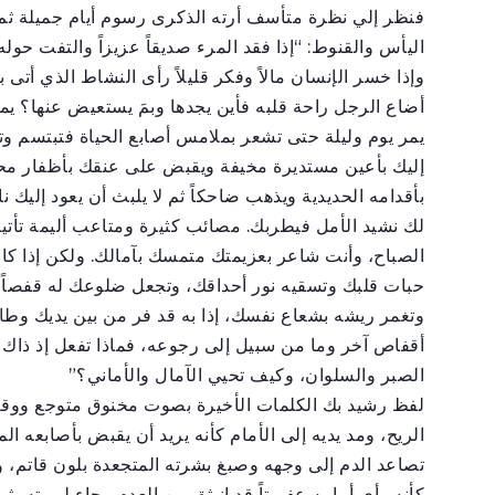
فنظر إلي نظرة متأسف أرته الذكرى رسوم أيام جميلة ثم
اليأس والقنوط: “إذا فقد المرء صديقاً عزيزاً والتفت حول
وإذا خسر الإنسان مالاً وفكر قليلاً رأى النشاط الذي أتى 
أضاع الرجل راحة قلبه فأين يجدها وبمَ يستعيض عنها؟ يم
يمر يوم وليلة حتى تشعر بملامس أصابع الحياة فتبتسم وت
إليك بأعين مستديرة مخيفة ويقبض على عنقك بأظفار م
بأقدامه الحديدية ويذهب ضاحكاً ثم لا يلبث أن يعود إليك نا
لك نشيد الأمل فيطربك. مصائب كثيرة ومتاعب أليمة تأتي
الصباح، وأنت شاعر بعزيمتك متمسك بآمالك. ولكن إذا كان
حبات قلبك وتسقيه نور أحداقك، وتجعل ضلوعك له قفصاً و
وتغمر ريشه بشعاع نفسك، إذا به قد فر من بين يديك وط
أقفاص آخر وما من سبيل إلى رجوعه، فماذا تفعل إذ ذاك أ
الصبر والسلوان، وكيف تحيي الآمال والأماني؟”
لفظ رشيد بك الكلمات الأخيرة بصوت مخنوق متوجع ووق
الريح، ومد يديه إلى الأمام كأنه يريد أن يقبض بأصابعه الم
تصاعد الدم إلى وجهه وصبغ بشرته المتجعدة بلون قاتم،
كأنه رأى أمامه عفريتاً قد انبثق من العدم وجاء ليميته،