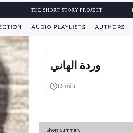
THE SHORT STORY PROJECT
ECTION
AUDIO PLAYLISTS
AUTHORS
وردة الهاني
13 min
READ IN:
ENGL
Short Summary