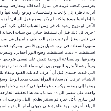
يعرضني كتحفة غريبة في منازل أصدقائه ومعارفه، ويبتسم
أترابه ناظرة إلي بإعجاب واستحسان، ويرفع رأسه تيهاً وا
بالإطراء والمودة. ولكنه لم يكن يسمع قول السائل: أهذه
الآخر: لو تزوج رشيد بك في زمن الشباب لكان بكره أكبر س
“جرى كل ذلك قبل أن تستيقظ حياتي من سبات الحداثة الع
في قلبي، وقبل أن تنبت بذور العواطف والميول في صد
منتهى السعادة في ثوب جميل يزين قامتي، ومركبة فخمة 
استيقظت – عندما استيقظت وفتح النور أجفاني، وشعرت ب
وتحرقها، وبالمجاعة الروحية تقبض على نفسي فتوجعها 
يميناً وشمالاً وتريد النهوض بي إلى سماء المحبة، ثم تر
التي قيدت جسدي قبل أن أعرف كنه تلك القيود ومفاد ت
الأشياء، عرفت أن سعادة المرأة ليست بمجد الرجل وسؤد
روحها إلى روحه، ويكسب عواطفها في كبده، ويجعلها ويجع
واحدة على شفتي الل ه- عندما بانت هذ الحقيقة الجارحة
لص سارق يأكل خبزه ثم يستتر بظلام الليل. وعرفت أن كل
الرياء بأحرف نارية ظاهرة على جبهتي أمام الأرض والسماء