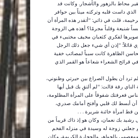
قير محاط بالزهور والأشجار. وكانت قد
ي داست قلبه وتركته ميتاً بين حوافر
رخيمة، قلت في ذاتي: “أتقدر هذه المرأة أن
ً شنيعة وقلباً مجرمًا؟ أهذه هي الزوجة
بتصويرها لفكري كثعبان مخيف مختبىء في
ائلاً: “إذن أي شيء جعل ذلك الرجل
لمحاسن الظاهرة كانت سبباً لمصائب خفية
ي قرائح الشعراء شعاعاً هو القمر الذي
م ترد أن يطول الصراع بين حيرتي وظنوني،
لناي رقة قالت: “لم ألتقِ بك قبل أيها
اس فعرفتك شفوقاً على المرأة المظلومة،
يد أن أبسط لك قلبي وأفتح أمامك صدري،
 قط امرأة خائنة شريرة . . .
شيد بك نعمان، وكان هو إذ ذاك قريباً من
م جعلني زوجة له وسيدة في منزله الفخم
ومعصمي بالجواهر والحجارة الكريمة، وكان