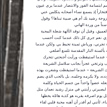
 ابتسامة الفوز والانتصار عندما يرى عيون
فتخاراً إذ يسمع نساء أصحابه يتكلمن عني
 زوجة رشيد بك أم هي صبية تبناها؟ وقول
ناً من وردة الهاني.
ميق، وقبل أن توقد الآلهة شعلة المحبة
ري. نعم جرى كل ذلك عندما كنت أحسب
تجرني، ورياش ثمينة تحيط بي. ولكن عندما
ألسنة النار المقدسة تلسع أضلعي
– عندما استيقظت ورأيت أجنحتي تتحرك
تجف وترتخي عجزاً بجانب سلاسل الشريعة
لك الشريعة – عندما استيقظت وشعرت بهذه
ده، ولا بكرمه وحلمه، بل بالحب الذي يضم
له عضواً واحداً من جسم الحياة وكلمة
 لبصيرتي رأيتني في منزل رشيد نعمان مثل
 يوم اصرفه بقربه هو كذبة هائلة يخطها
، لأنني لم أقدر أن أهبه محبة قلبي لقاء