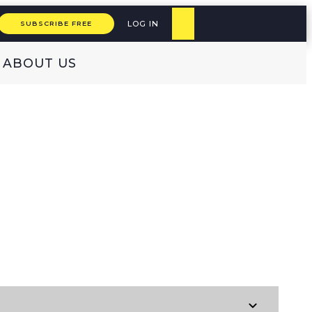
LOG IN
SUBSCRIBE FREE
ABOUT US
(original)
ARABIC
עברית
ISH