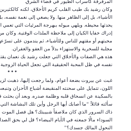
المرفرفة كأسراب الطيور في فضاء الشرق.
وكان رشيد بك طيب القلب كريم الأخلاق، لكنه كالكثيرين 
الأشياء، بل إلى الظاهر منها. ولا يصغي إلى نغمة نفسه،
يحدثها محيطه. ويلهي ميوله ببهرجة المرئيات التي تعمي 
إدراك خفايا الكيان إلى ملاحظة الملذات الوقتية. وكان م
محبتهم أو مقتهم للناس وللأشياء، ثم يندمون على تسرّعه
مجلبة للسخرية والاستهزاء بدلاً من العفو والغفران.
هذه هي الصفات والأخلاق التي جعلت رشيد بك نعمان يقتر
نفسه في ظل المحبة الحقيقية التي تجعل الحياة الزوجية نع
* * *
غبت عن بيروت بضعة أعوام، ولما رجعت إليها، ذهبت لز
اللون، تتمايل على سحنته المنقبضة أشباح الأحزان وتنبع
بالسكينة عن انسحاق قلبه وظلمة صدره. وبعد أن بحثت ف
سألته قائلاً: “ما أصابك أيها الرجل وأين تلك البشاشة ا
ذاك السرور الذي كان ملاصقاً شبيبتك؟ هل فصل الموت بي
السوداء مالًا جمعته في الأيام البيضاء؟ قل لي بحق الصدا
النحول المالك جسدك؟”