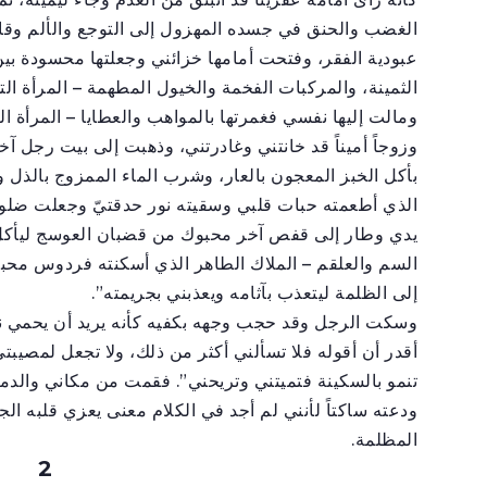
الغضب والحنق في جسده المهزول إلى التوجع والألم وقال با
عبودية الفقر، وفتحت أمامها خزائني وجعلتها محسودة بين
الثمينة، والمركبات الفخمة والخيول المطهمة – المرأة ا
ومالت إليها نفسي فغمرتها بالمواهب والعطايا – المرأة التي
وزوجاً أميناً قد خانتني وغادرتني، وذهبت إلى بيت رجل 
بأكل الخبز المعجون بالعار، وشرب الماء الممزوج بالذل وا
الذي أطعمته حبات قلبي وسقيته نور حدقتيّ وجعلت ضلوع
يدي وطار إلى قفص آخر محبوك من قضبان العوسج ليأكل 
السم والعلقم – الملاك الطاهر الذي أسكنته فردوس محبتي
إلى الظلمة ليتعذب بآثامه ويعذبني بجريمته”.
وسكت الرجل وقد حجب وجهه بكفيه كأنه يريد أن يحمي نفسه
أقدر أن أقوله فلا تسألني أكثر من ذلك، ولا تجعل لمصيبتي
تنمو بالسكينة فتميتني وتريحني”. فقمت من مكاني والدم
ودعته ساكتاً لأنني لم أجد في الكلام معنى يعزي قلبه الج
المظلمة.
2