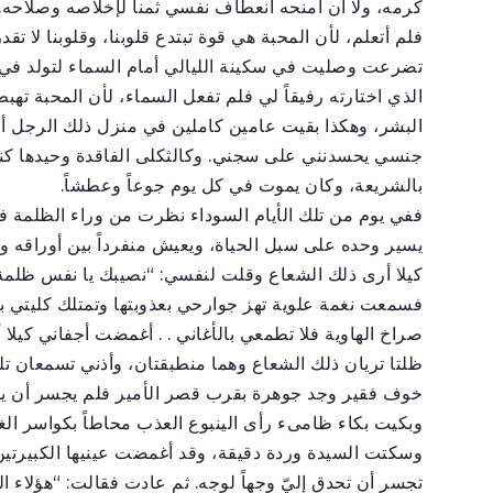
كرمه، ولا أن أمنحه انعطاف نفسي ثمناً لإخلاصه وصلاحه. 
فلم أتعلم، لأن المحبة هي قوة تبتدع قلوبنا، وقلوبنا لا ت
تضرعت وصليت في سكينة الليالي أمام السماء لتولد في
الذي اختارته رفيقاً لي فلم تفعل السماء، لأن المحبة تهبط
البشر، وهكذا بقيت عامين كاملين في منزل ذلك الرجل أ
جنسي يحسدنني على سجني. وكالثكلى الفاقدة وحيدها كنت 
بالشريعة، وكان يموت في كل يوم جوعاً وعطشاً.
ففي يوم من تلك الأيام السوداء نظرت من وراء الظلمة ف
يسير وحده على سبل الحياة، ويعيش منفرداً بين أوراقه و
كيلا أرى ذلك الشعاع وقلت لنفسي: “نصيبك يا نفس ظلمة ا
فسمعت نغمة علوية تهز جوارحي بعذوبتها وتمتلك كليتي 
صراخ الهاوية فلا تطمعي بالأغاني . . أغمضت أجفاني كيلا 
ظلتا تريان ذلك الشعاع وهما منطبقتان، وأذني تسمعان تل
خوف فقير وجد جوهرة بقرب قصر الأمير فلم يجسر أن يلتق
وبكيت بكاء ظامىء رأى الينبوع العذب محاطاً بكواسر الغ
وسكتت السيدة وردة دقيقة، وقد أغمضت عينيها الكبيرتين
تجسر أن تحدق إليّ وجهاً لوجه. ثم عادت فقالت: “هؤلاء ال