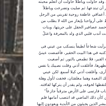
وقد حاولت وباطلاً حاولت أن أتعلم محبته
قدر أن تبتدعها. ثم صليت وتضرعت وباطلاً
 أعماقي عاطفة روحية تقربني من الرجل
 على أرواحنا بإيعاز من الله لا بطلب من
حسد عصافير الحقل على حريتها، وبنات
أندب قلبي الذي ولد بالمعرفة واعتلّ
رأيت شعاعاً لطيفاً ينسكب من عيني فى
كتبه في هذا البيت الحقير، فأغمضت عينيّ
لقبر، فلا تطمعي بالنور. ثم أصغيت
بطهرها، فأغلقت أذني وقلت نصيبك يا نفس
أرى، وأغلقت أذني كيلا أسمع. لكن عيني
ك النغمة وهما مغلقتان، فخفت لأول وهلة
طها لخوفه، ولم يقدر أن يتركها لفاقته.
اب فارتمى على الأرض مترقباً جازعاً”
 كأن ذلك الماضي قد انتصب أمامها فلم
بشر الذين يجيئون من الأبدية ويعودون إليها