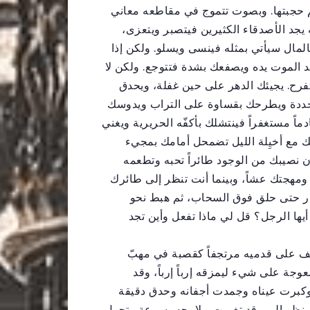
 حجبتها. وبصوت تتموج في مقاطعه معاني
ه يجد الأصدقاء الكثيرين فيتصبر ويتعزى،
بالمال سيأتي بمثله فينسى ويسلو. ولكن إذا
د الموت يده ويصفعك بشدة فتتوجع. ولكن لا
فرح. يجيئك الدهر على حين غفلة، ويحدق
حددة ويطرحك بقساوة على التراب ويدوسك
دماً مستغفراً فينتشلك بأكفّه الحريرية ويغني
ك مع أخيِلة الليل تضمحل أمامك بمجيء
 نصيبك من الوجود طائراً تحبه وتطعمه
مهجتك عشاً، وبينما أنت تنظر إلى طائرك
ار حتى حلق فوق السحاب، ثم هبط نحو
يها الرجل؟ قل لي ماذا تفعل وأين تجد
ف على قدميه مرتجفاً كقصبة في مهبّ
عوجة على شيء ليمزقه إرباً إرباً، وقد
 وكبرت عيناه وجمدت أجفانه وحدق دقيقة
 ثم نظر إلي وقد تغيرت ملامحه بسرعة وتحول