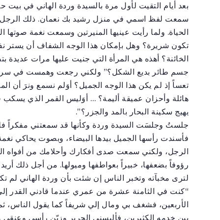
بعد أيام التقيت لأول مرة بالسيدة وردة الهاني في بيت ح
سمعت لفظ اسمي في منزل رشيد بك نعمان. ذلك الرجل الذ
الحياة. ولما رأيت عينيها المنيرتين وسمعت نغمة صوتها ال
تكون شريرة؟ وهل بإمكان هذا الوجه الشفاف أن يستر نفسا
الخائنة؟ أهذه هي المرأة التي جنيت عليها مرات عديدة 
جسم طائر بديع الشكل؟” ولكني رجعت وهمست في سري ق
تعساً إذ لم يكن هذا الوجه الجميل؟ أوَلم نسمع ونرَ أن ا
هائلة وأحزان عميقة أليمة؟ … أوَليس القمر الذي يسكب ف
يهيج سكينة البحار بالمد والجزر؟”.
جلستُ وجلسَت السيدة وردة وكأنها قد سمعتني مفكراً فل
فأسندت رأسها الجميل بيدها البيضاء، وبصوت يحاكي نغمة ا
الرجل، ولكني سمعت صدى أفكارك وأحلامك من أفواه الن
رؤوفاً بضعفها، خبيراً بعواطفها وميولها. من أجل ذلك أر
لترى مخبآته وتخبر الناس إن شئت بأن وردة الهاني لم تكن
“كنت في الثامنة عشرة من عمري عندما قادني القدر إلى ر
الأربعين، فشغف بي ومال إلي شريفاً كما يقول الناس، ث
بين خدمه الكثيرين، فألبسني الحرير وزيّن رأسي وعنقي 