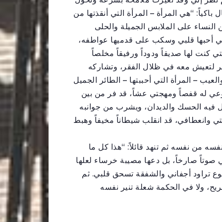
كياً: “هي المرأة – المرأة التي أنقذتها من
 النساء على الملابس الجميلة والحلى
لتي أحبها قلبي وسكب على قدميها عواطفه،
 كنت لها صديقاً ودوداً ورفيقاً مخلصاً
آخر لتعيش معه في ظلال الفقر، وتشاركه
لعيب – المرأة التي أحببتها – الطائر الجميل
ي له قفصاً ومهجتي عشاً، قد فر من بين
فيه الحسك والديدان، ويشرب من جوانبه
 وانعطافي، قد انقلب شيطاناً مخيفاً وهبط
 من نفسه ثم تنهد قائلاً: “هذا كل ما
 صوتاً صارخاً، بل دعها مصيبة خرساء لعلها
وع تراود أجفاني والشفقة تسحق قلبي. ثم
ريح، ولا في الحكمة شعلة تنير نفسه