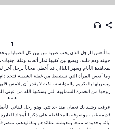
1
ما أتعس الرجل الذي يحب صبية من بين كل الصبايا ويتخذ
جبينه ودم قلبه، ويضع بين كفيها ثمار أتعابه وغلة اجتهاده،
بمجاهدة الأيام وسهر الليالي قد أُعطي مجاناً لرجل آخر لي
وما أتعس المرأة التي تستيقظ من غفلة الشبيبة فتجد ذات
ويسربلها بالتكريم والمؤانسة، لكنه لا يقدر أن يلامس قلب
روحها من الخمرة السماوية التي يسكبها الله من عيني ال
* * *
عرفت رشيد بك نعمان منذ حداثتي. وهو رجل لبناني الأصل،
قديمة غنية موصوفة بالمحافظة على ذكر الأمجاد الغابرة، ف
آبائه وجدوده، متبعاً بمعيشته عقائدهم وتقاليدهم، منصرفاً 