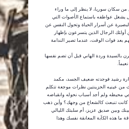
من سكان سوريا، لا ينظر إلى ما وراء
 بل يشغل عواطفه باستماع الأصوات التي
البصيرة عن أسرار الحياة وتحول النفس عن
ن أولئك الرجال الذين يتسرعون بإظهار
م بعد فوات الوقت، عندما تصير الندامة
ن بالسيدة وردة الهاني قبل أن تضم نفسها
يماً.
يارة رشيد فوجدته ضعيف الجسد، مكمد
ث من عينيه الحزينتين نظرات موجعة تتكلم
ي محيطه ولم أجد أسباب نحوله وانقباضه
لتي كانت تنبعث كالشعاع من وجهك؟ وأين ذهب
نك وبين صديق عزيز، أم سلبتك الليالي
قة ما هذه الكآبة المعانقة نفسك وهذا