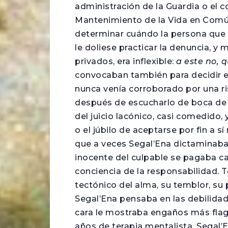
administración de la Guardia o el c
Mantenimiento de la Vida en Común
determinar cuándo la persona que s
le doliese practicar la denuncia, y
privados, era inflexible:
a este no, 
convocaban también para decidir en 
nunca venía corroborado por una ri
después de escucharlo de boca de e
del juicio lacónico, casi comedido
o el júbilo de aceptarse por fin a
que a veces Segal’Ena dictaminaba i
inocente del culpable se pagaba c
conciencia de la responsabilidad. 
tectónico del alma, su temblor, su
Segal’Ena pensaba en las debilidade
cara le mostraba engaños más flag
años de terapia mentalista. Segal’E