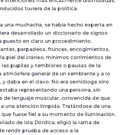
 de intenciones más eficazmente disimuladas,
ducidos tuviera de la política.
a una muchacha, se había hecho experta en
iera desarrollado un diccionario de signos
ía puesto en claro un procedimiento.
tantes, parpadeos, frunces, encogimientos,
 la piel del cráneo, mínimos corrimientos de
 las pupilas y temblores o pausas de la
a atmósfera general de un semblante y a lo
, y daba en el clavo. No era semióloga sino
estaba representando una persona, sin
sis de lenguaje muscular, convencida de que
 a una atención límpida. Tratándose de una
ro que fuese fiel a su momento de iluminación.
iado de isla Dórdica, eligió la rama de
 de rendir prueba de acceso a la