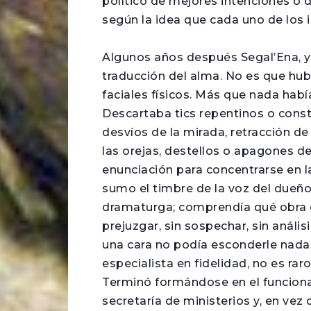
político de mejores intenciones o
según la idea que cada uno de los in
Algunos años después Segal’Ena, y
traducción del alma. No es que hub
faciales físicos. Más que nada hab
Descartaba tics repentinos o cons
desvíos de la mirada, retracción de
las orejas, destellos o apagones de
enunciación para concentrarse en l
sumo el timbre de la voz del dueño
dramaturga; comprendía qué obra 
prejuzgar, sin sospechar, sin análi
una cara no podía esconderle nada
especialista en fidelidad, no es ra
Terminó formándose en el funcionar
secretaría de ministerios y, en vez