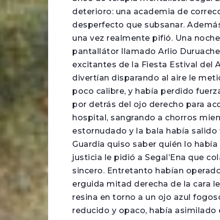
deterioro: una academia de correc
desperfecto que subsanar. Además
una vez realmente pifió. Una noch
pantallátor llamado Arlio Duruach
excitantes de la Fiesta Estival del
divertían disparando al aire le meti
poco calibre, y había perdido fuerz
por detrás del ojo derecho para ac
hospital, sangrando a chorros mien
estornudado y la bala había salido
Guardia quiso saber quién lo había h
justicia le pidió a Segal’Ena que c
sincero. Entretanto habían operado a
erguida mitad derecha de la cara l
resina en torno a un ojo azul fogos
reducido y opaco, había asimilado e