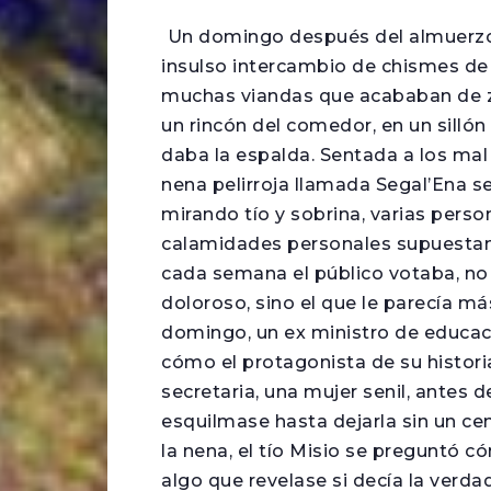
Un domingo después del almuerzo 
insulso intercambio de chismes de
muchas viandas que acababan de 
un rincón del comedor, en un sillón f
daba la espalda. Sentada a los ma
nena pelirroja llamada Segal’Ena s
mirando tío y sobrina, varias per
calamidades personales supuestam
cada semana el público votaba, no
doloroso, sino el que le parecía 
domingo, un ex ministro de educac
cómo el protagonista de su historia
secretaria, una mujer senil, antes d
esquilmase hasta dejarla sin un c
la nena, el tío Misio se preguntó c
algo que revelase si decía la verdad