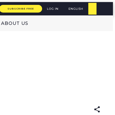
LOG IN
ENGLISH
SUBSCRIBE FREE
ABOUT US
LISH
SPANISH
(original)