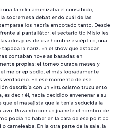
una familia amenizaba el consabido,
 la sobremesa debatiendo cuál de las
zamparse los habría embotado tanto. Desde
rente al pantallátor, el sectario tío Misio les
l lavados pies de ese hombre escéptico, una
e tapaba la nariz. En el show que estaban
sonas contaban novelas basadas en
ente propias; el torneo duraba meses y
 el mejor episodio, el más logradamente
más verdadero. En ese momento de ese
ión describía con un virtuosismo truculento
, es decir él, había decidido envenenar a su
e que el masajista que la tenía seducida la
entavo. Rozando con un juanete el hombro de
ómo podía no haber en la cara de ese político
 o cameleaba. En la otra parte de la sala, la