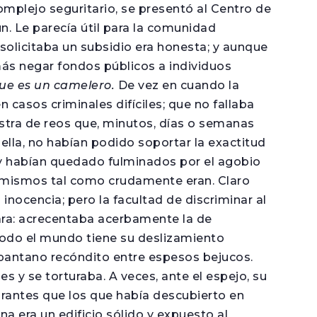
omplejo seguritario, se presentó al Centro de
. Le parecía útil para la comunidad
olicitaba un subsidio era honesta; y aunque
 más negar fondos públicos a individuos
que es un camelero.
De vez en cuando la
casos criminales difíciles; que no fallaba
stra de reos que, minutos, días o semanas
lla, no habían podido soportar la exactitud
, y habían quedado fulminados por el agobio
 sí mismos tal como crudamente eran. Claro
nocencia; pero la facultad de discriminar al
ara: acrecentaba acerbamente la de
Todo el mundo tiene su deslizamiento
 pantano recóndito entre espesos bejucos.
s y se torturaba. A veces, ante el espejo, su
rantes que los que había descubierto en
na era un edificio sólido y expuesto al