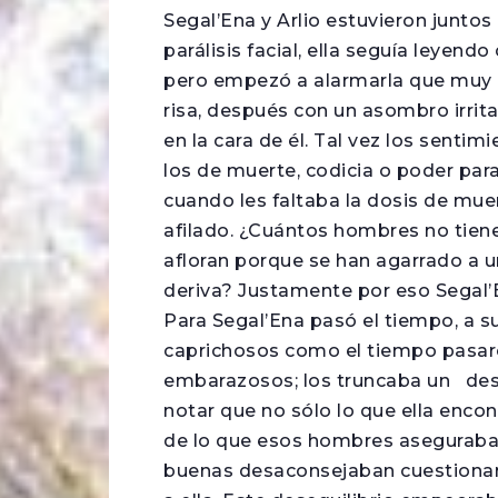
Segal’Ena y Arlio estuvieron junto
parálisis facial, ella seguía leyend
pero empezó a alarmarla que muy 
risa, después con un asombro irrita
en la cara de él. Tal vez los sent
los de muerte, codicia o poder par
cuando les faltaba la dosis de mue
afilado. ¿Cuántos hombres no tien
afloran porque se han agarrado a un
deriva? Justamente por eso Segal’E
Para Segal’Ena pasó el tiempo, a s
caprichosos como el tiempo pasar
embarazosos; los truncaba un des
notar que no sólo lo que ella enco
de lo que esos hombres aseguraba
buenas desaconsejaban cuestionar;