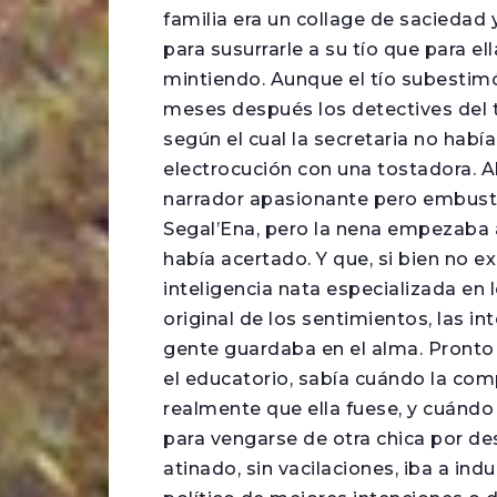
familia era un collage de saciedad y
para susurrarle a su tío que para el
mintiendo. Aunque el tío subestimó
meses después los detectives del 
según el cual la secretaria no hab
electrocución con una tostadora. 
narrador apasionante pero embuste
Segal’Ena, pero la nena empezaba a
había acertado. Y que, si bien no 
inteligencia nata especializada en 
original de los sentimientos, las in
gente guardaba en el alma. Pronto
el educatorio, sabía cuándo la com
realmente que ella fuese, y cuándo
para vengarse de otra chica por de
atinado, sin vacilaciones, iba a ind