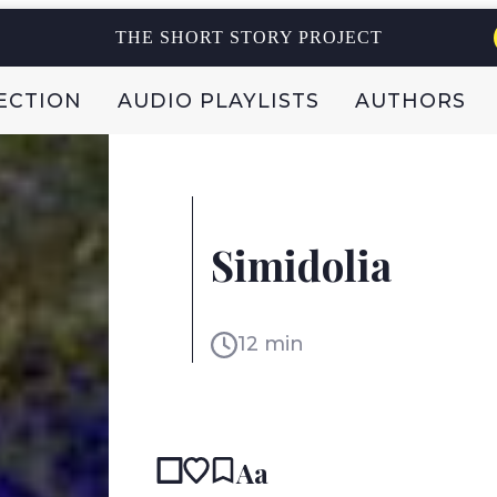
THE SHORT STORY PROJECT
ECTION
AUDIO PLAYLISTS
AUTHORS
MARCELO COHEN
ARGENTINA
Simidolia
12 min
READ IN:
ENG
Aa