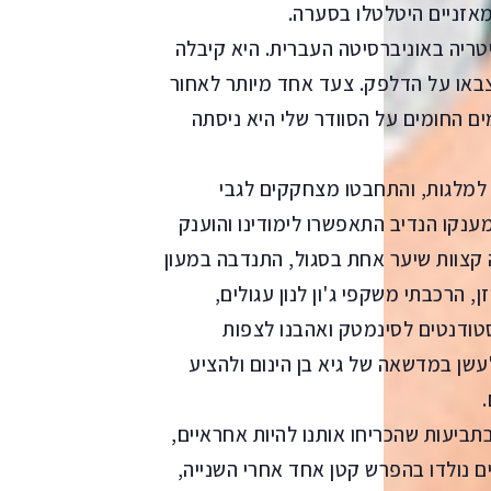
מאזניים היטלטלו בסערה.
ריה באוניברסיטה העברית. היא קיבלה
באו על הדלפק. צעד אחד מיותר לאחור
ם החומים על הסוודר שלי היא ניסתה
 למלגות, והתחבטו מצחקקים לגבי
נקו הנדיב התאפשרו לימודינו והוענק
 קצוות שיער אחת בסגול, התנדבה במעון
, הרכבתי משקפי ג'ון לנון עגולים,
סטודנטים לסינמטק ואהבנו לצפות
שן במדשאה של גיא בן הינום ולהציע
תביעות שהכריחו אותנו להיות אחראיים,
ם נולדו בהפרש קטן אחד אחרי השנייה,