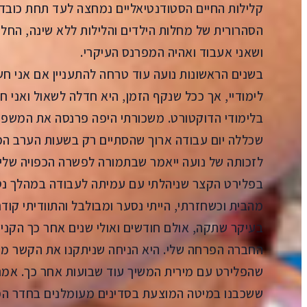
קלילות החיים הסטודנטיאליים נמחצה לעד תחת כובד 
הסהרורית של מחלות הילדים והלילות ללא שינה, החל
ושאני אעבוד ואהיה המפרנס העיקרי.
בשנים הראשונות נועה עוד טרחה להתעניין אם אני 
לימודיי, אך ככל שנקף הזמן, היא חדלה לשאול ואני ח
בלימודי הדוקטורט. משכורתי היפה פרנסה את המשפחה
שכללה יום עבודה ארוך שהסתיים רק בשעות הערב המא
לזכותה של נועה ייאמר שבתמורה לפשרה הכפויה שלי,
בפלירט הקצר שניהלתי עם עמיתה לעבודה במהלך נסי
מהבית וכשחזרתי, הייתי נסער ומבולבל והתוודיתי קוד
בעיקר שתקה, אולם חודשים ואולי שנים אחר כך הקני
החברה הפרחה שלי. היא הניחה שניתקנו את הקשר מיד
שהפלירט עם מירית המשיך עוד שבועות אחר כך. אמנ
ששכבנו במיטה המוצעת בסדינים מעומלנים בחדר המ