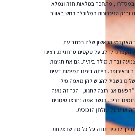
במסדרון, מתחכך במלאות חזהּ ונמלא
ו ובנק הזיכרונות המלוכלך רחש באוויר
ר האקדמי הראשון שלה בכתב עת
 הקפדנו לדלג על טקסים טרחניים. רצינו
ועה וברית מילה ביתית. גם את חגיגות
 ובאירופה. הייתה בינינו תמימות דעים
שלים בשביל להגיש להן מאפה פילו
הפעם אני רוצה לחגוג," הכריזה נועה
ומים וזרים. בגשר אפה נחרצו סימנים
ה אותו על שולחן הזכוכית.
רם לך להכיר תודה על כל מה שהצלחת