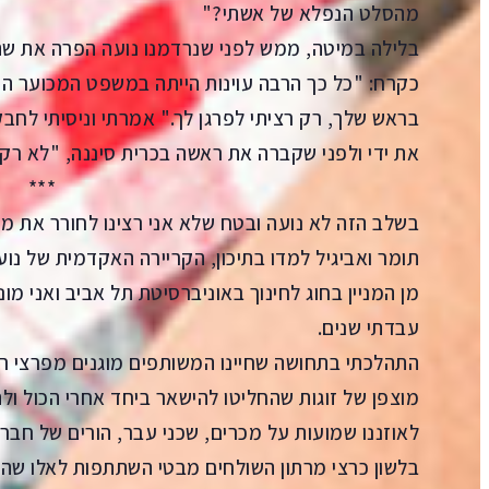
מהסלט הנפלא של אשתי?"
בלילה במיטה, ממש לפני שנרדמנו נועה הפרה את ש
כקרח: "כל כך הרבה עוינות הייתה במשפט המכוער הזה 
בראש שלך, רק רציתי לפרגן לך." אמרתי וניסיתי לחבק
את ידי ולפני שקברה את ראשה בכרית סיננה, "לא רק 
***
בשלב הזה לא נועה ובטח שלא אני רצינו לחורר את מע
תומר ואביגיל למדו בתיכון, הקריירה האקדמית של 
מן המניין בחוג לחינוך באוניברסיטת תל אביב ואני מו
עבדתי שנים.
התהלכתי בתחושה שחיינו המשותפים מוגנים מפרצי רו
מוצפן של זוגות שהחליטו להישאר ביחד אחרי הכול ו
לאוזננו שמועות על מכרים, שכני עבר, הורים של חבר
בלשון כרצי מרתון השולחים מבטי השתתפות לאלו שהש