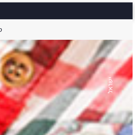
ס
כנרת רובינשטיין
אֶמָּה
ישראל
19 דק'
Aa
קראו ב: