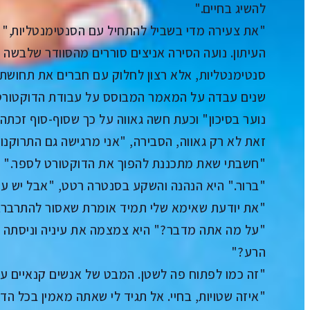
להשיג בחיים."
"את צעירה מדי בשביל להתחיל עם הסנטימנטליות," ה
העיתון. נועה הסירה אניצים סוררים מהסוודר שלבשה 
סנטימנטליות, אלא רצון לחלוק עם חברים את תחושת 
שנים עבדה על המאמר המבוסס על עבודת הדוקטורט
נוער בסיכון" וכעת חשה גאווה על כך שסוף-סוף זכתה 
זאת לא רק גאווה, הסבירה, "אני מרגישה גם התרוקנו
"חשבתי שאת מתכננת להפוך את הדוקטורט לספר."
"ברור." היא הנהנה והשקע בסנטרה רטט, "אבל יש עוד
"את יודעת שאימא שלי תמיד אומרת שאסור להתרברב ב
"על מה אתה מדבר?" היא צמצמה את עיניה וניסתה ל
הרע?"
"זה כמו לפתוח פה לשטן. המבט של אנשים קנאיים עלול
"איזה שטויות, בחיי. אל תגיד לי שאתה מאמין בכל ה