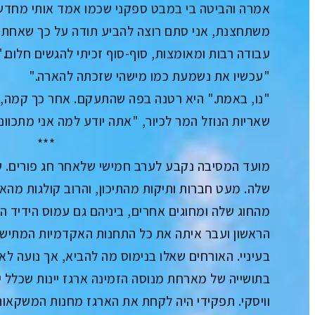
אמרה והביטה בי במבט ספקני שכמו אמד אותי מחדש 
משתחצנת, אני סתם רוצה להביע תודה על כך שאחת 
עבודה רבות ומאומצות, סוף-סוף זכיתי להגשים חלום."
"עכשיו את נשמעת כמו מישהי שזכתה להארה."
"נו, באמת." היא רטנה בפה שהתעקם. אחר כך קמה,
שאריות הנוזל המר לכיור, "אתה יודע למה אני מתכוונ
***
מועד המסיבה נקבע לערב חמישי שלאחר חג פורים. של
שלה. מעט חברות ותיקות מהתיכון, והרוב קולגות מהא
מהחוג שלה ומחוגים אחרים, ביניהם גם עמוס הידיד 
הראשון ועבר איתה את כל התחנות האקדמיות המתישו
בעיניי. האורחים שאלו בנימוס מה להביא, אך נועה לא
בתושייה של מארחת מנוסה הזמינה ארגז יינות שכלל יי
וויסקי. תפקידי היה לקחת את הארגז מחנות המשקאות,