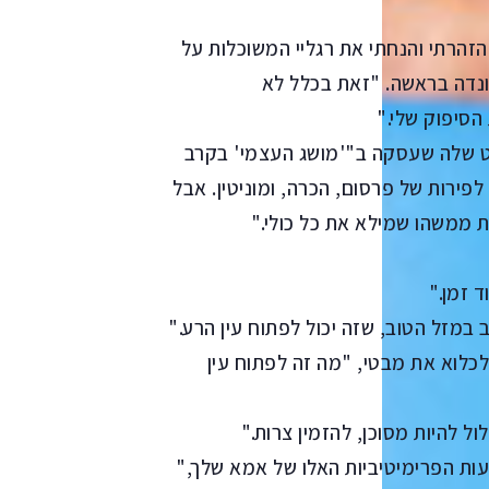
זהרתי והנחתי את רגליי המשוכלות על
ונדה בראשה. "זאת בכלל לא
הסיפוק שלי."
 שלה שעסקה ב"'מושג העצמי' בקרב
לפירות של פרסום, הכרה, ומוניטין. אבל
ת ממשהו שמילא את כל כולי."
 זמן."
מזל הטוב, שזה יכול לפתוח עין הרע."
כלוא את מבטי, "מה זה לפתוח עין
 להיות מסוכן, להזמין צרות."
דעות הפרימיטיביות האלו של אמא שלך,"