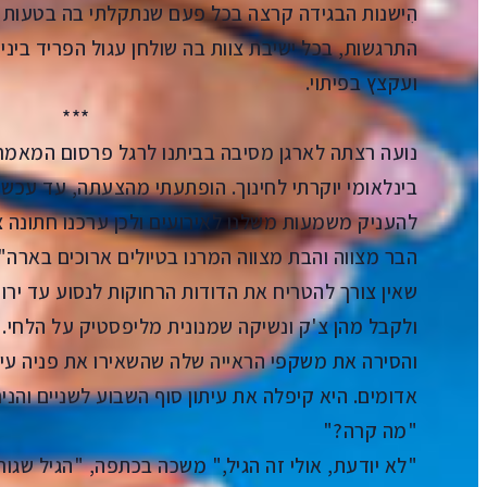
הִישנות הבגידה קרצה בכל פעם שנתקלתי בה בטעות 
התרגשות, בכל ישיבת צוות בה שולחן עגול הפריד בינינ
ועקצץ בפיתוי.
***
נועה רצתה לארגן מסיבה בביתנו לרגל פרסום המאמ
בינלאומי יוקרתי לחינוך. הופתעתי מהצעתה, עד עכשיו
להעניק משמעות משלנו לאירועים ולכן ערכנו חתונה צנ
הבר מצווה והבת מצווה המרנו בטיולים ארוכים בארה"ב
שאין צורך להטריח את הדודות הרחוקות לנסוע עד ירו
ולקבל מהן צ'ק ונשיקה שמנונית מליפסטיק על הלחי. "
והסירה את משקפי הראייה שלה שהשאירו את פניה עיר
אדומים. היא קיפלה את עיתון סוף השבוע לשניים והניח
"מה קרה?"
"לא יודעת, אולי זה הגיל," משכה בכתפה, "הגיל שגו