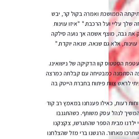
תיקתה הממושכת ואמרה בקול קר, יבש
שלך עליי ועל הרכבת." "איזו עוינות
 את גבּה, מוּצף אשמה אך נועה סילקה
עוינות, אלא גם שנאה. שנאה יוקדת."
טפת הסטטוס קוו הדקיקה של נישואינו.
נועה הסתמנה כמבטיחה עם קבלתה כמרצה
ניתי לראש צוות פיתוח בחברת הייטק בה
חות רעות, כאילו פענחנו במאמץ רב קוד
להמשיך לנהל עסק משותף. כשהתגנבו
י ילדנו מבית הספר שהתגרשו, צקצקנו
תרכו מאחור. הרגשנו ברי מזל שהצלחנו