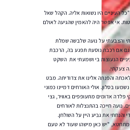
ל העיניים היו נשואות אליה. הקהל שאל
ות. אי אפשר היה להאמין שהגיעה לאולם
תי והצבעתי על נועה שלבשה שמלת
שגם אם רכבת נוסעת תפגע בה, הרכבת
ניים הנעוצות בי ושמעתי את השקט
ה צעקתי.
אכתה והפנתה אלינו את צדודיתה. מבט
מעו בסלון. אולי האורחים דמיינו כמוני
י פלדה אדומים מתעופפים באוויר, גצי
ם. נועה חייכה בהתנצלות לאורחים
 והנחתי את גביע היין על השולחן.
תחטא, "יש כאן מישהו שעוד לא טעם