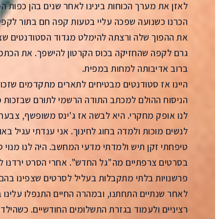
לאזן את מערך הכוחות בינינו לאחר שנים בהן כפות ה
הכרנו כשנועה שפכה עליי בטעות קפה חם בתור לקפיט
את ההפוך שלה ורצתה להימלט מגדוד הסטודנטים שצ
גרם לקפה שהחזיקה בכוס הקרטון להישפך. את הכתמי
ברוב אדיבותה למחות במפית.
היינו אז סטודנטים מבטיחים לתארים מתקדמים שזכו
הניסוח ההולם למכתב התודה הרשמי לתורם שבזכות מע
לנו אופק מחקרי. היא לבשה אז ג'ינס משופשף, צבעה
לנשים מוכות ולמדה בחוג לחינוך. אני ענדתי עגיל באוזן
טיפחתי זקן תיש ולמדתי מדעי המחשב. היה לנו מנוי 
בסרטים צרפתיים מה"גל החדש". אחרי הסרט ירדנו לע
פרשנויות בלתי מתקבלות בעליל לסרטים שצפינו בהם.
לאחר שנתיים התחתנו, ובמהרה החיים התנפלו עלינו ב
רציניים ולעמוד בגזרת התשלומים החודשיים. כשהילדי