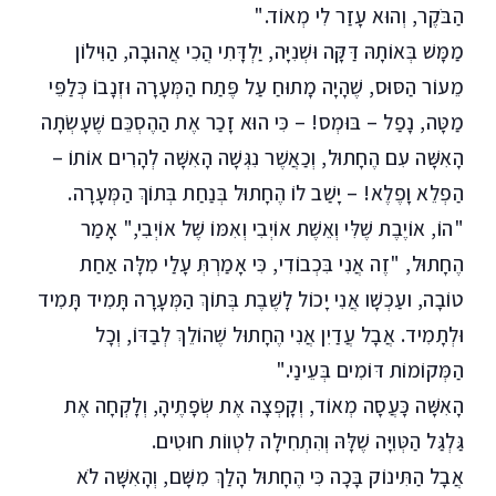
הַבֹּקֶר, וְהוּא עָזַר לִי מְאוֹד."
מַמָּשׁ בְּאוֹתָהּ דַּקָּה וּשְׁנִיָּה, יַלְדָּתִי הֲכִי אֲהוּבָה, הַוִּילוֹן
מֵעוֹר הַסּוּס, שֶׁהָיָה מָתוּחַ עַל פֶּתַח הַמְּעָרָה וּזְנָבוֹ כְּלַפֵּי
מַטָּה, נָפַל – בּוּמְס! – כִּי הוּא זָכַר אֶת הַהֶסְכֵּם שֶׁעָשְׂתָה
הָאִשָּׁה עִם הֶחָתוּל, וְכַאֲשֶׁר נִגְּשָׁה הָאִשָּׁה לְהָרִים אוֹתוֹ –
הַפְלֵא וָפֶלֶא! – יָשַׁב לוֹ הֶחָתוּל בְּנַחַת בְּתוֹךְ הַמְּעָרָה.
"הוֹ, אוֹיֶבֶת שֶׁלִּי וְאֵשֶׁת אוֹיְבִי וְאִמּוֹ שֶׁל אוֹיְבִי," אָמַר
הֶחָתוּל, "זֶה אֲנִי בִּכְבוֹדִי, כִּי אָמַרְתְּ עָלַי מִלָּה אַחַת
טוֹבָה, ועַכְשָׁו אֲנִי יָכוֹל לָשֶׁבֶת בְּתוֹךְ הַמְּעָרָה תָּמִיד תָּמִיד
וּלְתָמִיד. אֲבָל עֲדַיִן אֲנִי הֶחָתוּל שֶׁהוֹלֵךְ לְבַדּוֹ, וְכָל
הַמְּקוֹמוֹת דּוֹמִים בְּעֵינַי."
הָאִשָּׁה כָּעֲסָה מְאוֹד, וְקָפְצָה אֶת שְׂפָתֶיהָ, וְלָקְחָה אֶת
גַּלְגַּל הַטְּוִיָּה שֶׁלָּהּ וְהִתְחִילָה לִטְווֹת חוּטִים.
אֲבָל הַתִּינוֹק בָּכָה כִּי הֶחָתוּל הָלַךְ מִשָּׁם, וְהָאִשָּׁה לֹא