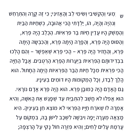
ִׁמְעִי וְהַקְשִׁיבִי וְשִׂימִי לֵב וְהַאֲזִינִי; כִּי זֶה קָרָה וְהִתְרַחֵשׁ
ש
וְנִהְיָה וְהָיָה, הוֹ, יַלְדָּתִי הֲכִי אֲהוּבָה, כְּשֶׁחַיּוֹת הַבַּיִת
וְהַמֶּשֶׁק הָיוּ עֲדַיִן חַיּוֹת בַּר פִּרְאִיּוֹת. הַכֶּלֶב הָיָה פֶּרֶא,
וְהַסּוּס הָיָה פֶּרֶא, וְהַפָּרָה הָיְתָה פֶּרֶא, וְהַכִּבְשָׂה הָיְתָה
פֶּרֶא, וְהַחֲזִיר הָיָה פֶּרֶא – הֲכִי פֶּרֶא שֶׁאֶפְשָׁר – וְהֵם הָלְכוּ
בִּבְדִידוּתָם הַפִּרְאִית בְּיַעֲרוֹת הַפֶּרֶא הַרְטֻבִּים. אֲבָל הַחַיָּה
הֲכִי פִּרְאִית מִכָּל חַיּוֹת הַבַּר הַפִּרְאִיוֹת הָיְתָה הֶחָתוּל. הוּא
הָלַךְ לְבַדּוֹ, וְכָל הַמְּקוֹמוֹת הָיוּ דּוֹמִים בְּעֵינָיו.
גַּם הָאָדָם הָיָה כַּמּוּבָן פֶּרֶא. הוּא הָיָה פֶּרֶא אָדָם נוֹרָאִי.
הוּא אֲפִלּוּ לֹא חָשַׁב לְהִתְבַּיֵּת עַד שֶׁפָּגַשׁ אֶת הָאִשָּׁה, וְהִיא
אָמְרָה לוֹ שֶׁאֹרַח חַיָּיו הַפִּרְאִי לֹא מוֹצֵא חֵן בְּעֵינֶיהָ. הִיא
מָצְאָה מְעָרָה יָפָה וִיבֵשָׁה לִשְׁכַּב לִישֹׁן בָּהּ, בִּמְקוֹם עַל
עֲרֵמַת עָלִים לַחִים; וְהִיא פִּזְּרָה חוֹל נָקִי עַל הָרִצְפָּה;