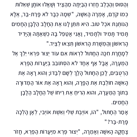
וְהַסּוּס וְהַכֶּלֶב חָזְרוּ הַבַּיְתָה מֵהַצַּיִד וְשָׁאֲלוּ אוֹתָן שְׁאֵלוֹת
כְּמוֹ קֹדֶם, אָמְרָה הָאִשָּׁה, "שְׁמָהּ כְּבָר לֹא פָּרַת-בַּר, אֶלָּא
הַנּוֹתֶנֶת אֹכֶל טוֹב. הִיא תִּתֵּן לָנוּ אֶת הֶחָלָב הַלָּבָן הֶחָמִים
תָּמִיד תָּמִיד וּלְתָמִיד, וַאֲנִי אֲטַפֵּל בָּהּ כְּשֶׁאַתָּה וְהַיָּדִיד
הָרִאשׁוֹן וְהַמְּשָׁרֵת הָרִאשׁוֹן תֵּצְאוּ לְצַיִד."
לְמָחֳרָת חִכָּה הֶחָתוּל לִרְאוֹת אִם עוֹד יְצוּר פִּרְאִי יֵלֵךְ אֶל
הַמְּעָרָה, אֲבָל אַף אֶחָד לֹא הִסְתּוֹבֵב בְּיַעֲרוֹת הַפֶּרֶא
הַרְטֻבִּים, לָכֵן הֶחָתוּל הָלַךְ לְשָׁם לְבַדּוֹ; וְהוּא רָאָה אֶת
הָאִשָּׁה חוֹלֶבֶת אֶת הַפָּרָה, וְהוּא רָאָה אֶת אוֹר הַמְּדוּרָה
בְּתוֹךְ הַמְּעָרָה, והוּא הֵרִיחַ אֶת רֵיחוֹ שֶׁל הֶחָלָב הַלָּבָן
הֶחָמִים.
אָמַר הֶחָתוּל, "הוֹ, אוֹיֶבֶת שֶׁלִּי וְאֵשֶׁת אוֹיְבִי, לְאָן הָלְכָה
פָּרַת-בַּר?"
צָחֲקָה הָאִשָּׁה וְאָמְרָה, "יְצוּר פֶּרֶא מִיַּעֲרוֹת הַפֶּרֶא, חֲזֹר