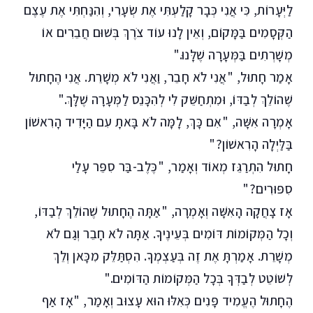
לַיְּעָרוֹת, כִּי אֲנִי כְּבָר קָלַעְתִּי אֶת שְׂעָרִי, וְהִנַּחְתִּי אֶת עֶצֶם
הַקְּסָמִים בַּמָּקוֹם, וְאֵין לָנוּ עוֹד צֹרֶךְ בְּשׁוּם חֲבֵרִים אוֹ
מְשָׁרְתִים בַּמְּעָרָה שֶׁלָּנוּ."
אָמַר חָתוּל, "אֲנִי לֹא חָבֵר, וַאֲנִי לֹא מְשָׁרֵת. אֲנִי הֶחָתוּל
שֶׁהוֹלֵךְ לְבַדּוֹ, וּמִתְחַשֵּׁק לִי לְהִכָּנֵס לַמְּעָרָה שֶׁלָּךְ."
אָמְרָה אִשָּׁה, "אִם כָּךְ, לָמָּה לֹא בָּאתָ עִם הַיָּדִיד הָרִאשׁוֹן
בַּלַּיְלָה הָרִאשׁוֹן?"
חָתוּל הִתְרַגֵּז מְאוֹד וְאָמַר, "כֶּלֶב-בַּר סִפֵּר עָלַי
סִפּוּרִים?"
אָז צָחֲקָה הָאִשָּׁה וְאָמְרָה, "אַתָּה הֶחָתוּל שֶׁהוֹלֵךְ לְבַדּוֹ,
וְכָל הַמְּקוֹמוֹת דּוֹמִים בְּעֵינֶיךָ. אַתָּה לֹא חָבֵר וְגַם לֹא
מְשָׁרֵת. אָמַרְתָּ אֶת זֶה בְּעַצְמְךָ. הִסְתַּלֵּק מִכָּאן וְלֵךְ
לְשׁוֹטֵט לְבַדְּךָ בְּכָל הַמְּקוֹמוֹת הַדּוֹמִים."
הֶחָתוּל הֶעֱמִיד פָּנִים כְּאִלּוּ הוּא עָצוּב וְאָמַר, "אָז אַף