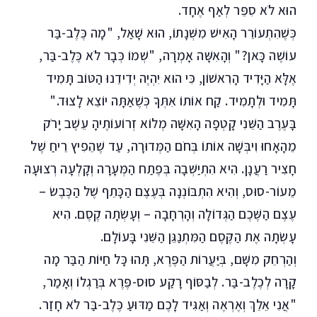
הוּא לֹא סִפֵּר לְאַף אֶחָד.
כְּשֶׁהִתְעוֹרֵר הָאִישׁ מִשְּׁנָתוֹ, הוּא שָׁאַל, "מָה כֶּלֶב-בַּר
עוֹשֶׁה כָּאן?" וְהָאִשָּׁה אָמְרָה, "שְׁמוֹ כְּבָר לֹא כֶּלֶב-בַּר,
אֶלָּא הַיָּדִיד הָרִאשׁוֹן, כִּי הוּא יִהְיֶה יְדִידֵנוּ הַטּוֹב תָּמִיד
תָּמִיד וּלְתָמִיד. קַח אוֹתוֹ אִתְּךָ כְּשֶׁאַתָּה יוֹצֵא לָצוּד."
בָּעֶרֶב הַשֵּׁנִי קָטְפָה הָאִשָּׁה מְלוֹא זְרוֹעוֹתֶיהָ עֵשֶׁב יָרֹק
מֵהָאָחוּ וִיבְּשָׁה אוֹתוֹ בְּחֹם הַמְּדוּרָה, עַד שֶׁהֵפִיץ רֵיחַ שֶׁל
חָצִיר רַעֲנָן. הִיא הִתְיַשְּׁבָה בְּפֶתַח הַמְּעָרָה וְקָלְעָה רְצוּעָה
מֵעוֹר-סוּס, וְהִיא הִתְבּוֹנְנָה בְּעֶצֶם הַכָּתֵף שֶׁל הַכֶּבֶשׂ –
עֶצֶם הַשֶּׁכֶם הַגְּדוֹלָה וְהָרְחָבָה – וְעָשְׂתָה קֶסֶם. הִיא
עָשְׂתָה אֶת הַקֶּסֶם הַמִּתְנַגֵּן הַשֵּׁנִי בָּעוֹלָם.
וְהַרְחֵק מִשָּׁם, בְּיַּעֲרוֹת הַפֶּרֶא, תָּהוּ כָּל חַיּוֹת הַבַּר מָה
קָרָה לְכֶלֶב-בַּר. לְבַסּוֹף רָקַע סוּס-פֶּרֶא בְּרַגְלוֹ וְאָמַר,
"אֲנִי אֵלֵךְ וְאֶרְאֶה וְאַגִּיד לָכֶם מַדּוּעַ כֶּלֶב-בַּר לֹא חָזַר.