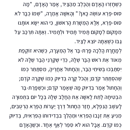
כְּשֶׁחָזְרוּ הָאָדָם וְהַכֶּלֶב מֵהַצַּיִד, אָמַר הָאָדָם, "מָה
סוּס-פֶּרֶא עוֹשֶׂה כָּאן?" וְהָאִשָּׁה אָמְרָה, "שְׁמוֹ כְּבָר לֹא
סוּס-פֶּרֶא, אֶלָּא הַמְּשָׁרֵת הָרִאשׁוֹן, כִּי הוּא יִשָּׂא אוֹתָנוּ
מִמָּקוֹם לְמָקוֹם תָּמִיד תָּמִיד וּלְתָמִיד. וְאַתָּה תִּרְכַּב עַל
גַּבּוֹ כְּשֶׁאַתָּה יוֹצֵא לַצַּיִד.
לְמָחֳרָת הָלְכָה פָּרַת-בַּר אֶל הַמְּעָרָה, כְּשֶׁהִיא זוֹקֶפֶת
מְאוֹד אֶת רֹאשׁ הַבַּר שֶׁלָּהּ, כְּדֵי שֶׁקַּרְנֵי הַבַּר שֶׁלָּהּ לֹא
יִסְתַּבְּכוּ בְּשִׂיחֵי הַבַּר, וְהֶחָתוּל אַחֲרֶיהָ, מִסְתַּתֵּר כְּמוֹ
שֶׁהִסְתַּתֵּר קֹדֶם; וְהַכֹּל קָרָה בְּדִיּוּק כְּמוֹ שֶׁקָּרָה קֹדֶם;
וְהֶחָתוּל אָמַר בְּדִיּוּק מָה שֶׁאָמַר קֹדֶם; וּכְשֶׁפָּרַת-בַּר
הִבְטִיחָה לָתֵת לָאִשָּׁה אֶת הֶחָלָב שֶׁלָּהּ בְּכָל יוֹם בִּתְמוּרָה
לָעֵשֶׁב הַנִּפְלָא, חָזַר הֶחָתוּל דֶּרֶךְ יַעֲרוֹת הַפֶּרֶא הַרְטֻבִּים,
מֵנִיעַ אֶת זְנָבוֹ הַפִּרְאִי וּמְהַלֵּךְ בִּבְדִידוּתוֹ הַפִּרְאִית, בְּדִיּוּק
כְּמוֹ קֹדֶם. אֲבָל הוּא לֹא סִפֵּר לְאַף אֶחָד. וּכְשֶׁהָאָדָם