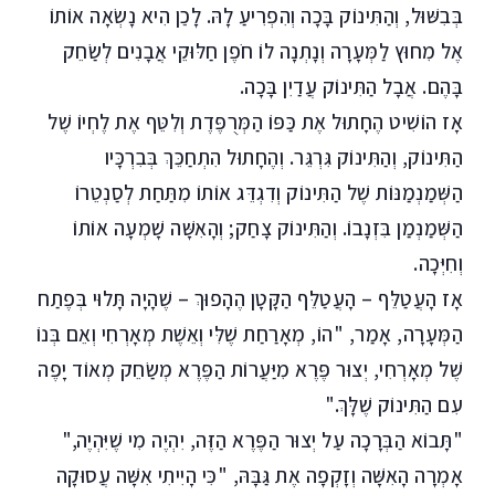
בְּבִשּׁוּל, וְהַתִּינוֹק בָּכָה וְהִפְרִיעַ לָהּ. לָכִֵן הִיא נָשְׂאָה אוֹתוֹ
אֶל מִחוּץ לַמְּעָרָה וְנָתְנָה לוֹ חֹפֶן חַלּוּקֵי אֲבָנִים לְשַׂחֵק
בָּהֶם. אֲבָל הַתִּינוֹק עֲדַיִן בָּכָה.
אָז הוֹשִׁיט הֶחָתוּל אֶת כַּפּוֹ הַמְּרֻפֶּדֶת וְלִטֵּף אֶת לֶחְיוֹ שֶׁל
הַתִּינוֹק, וְהַתִּינוֹק גִּרְגֵּר. וְהֶחָתוּל הִתְחַכֵּךְ בְּבִרְכָּיו
הַשְּׁמַנְמַנּוֹת שֶׁל הַתִּינוֹק וְדִגְדֵּג אוֹתוֹ מִתַּחַת לְסַנְטֵרוֹ
הַשְּׁמַנְמַן בִּזְנָבוֹ. וְהַתִּינוֹק צָחַק; וְהָאִשָּׁה שָׁמְעָה אוֹתוֹ
וְחִיְּכָה.
אָז הָעֲטַלֵּף – הָעֲטַלֵּף הַקָּטָן הֶהָפוּךְ – שֶׁהָיָה תָּלוּי בְּפֶתַח
הַמְּעָרָה, אָמַר, "הוֹ, מְאָרַחַת שֶׁלִּי וְאֵשֶׁת מְאָרְחִי וְאֵם בְּנוֹ
שֶׁל מְאָרְחִי, יְצוּר פֶּרֶא מִיַּעֲרוֹת הַפֶּרֶא מְשַׂחֵק מְאוֹד יָפֶה
עִם הַתִּינוֹק שֶׁלָּךְ."
"תָּבוֹא הַבְּרָכָה עַל יְצוּר הַפֶּרֶא הַזֶּה, יִהְיֶה מִי שֶׁיִּהְיֶה,"
אָמְרָה הָאִשָּׁה וְזָקְפָה אֶת גַּבָּהּ, "כִּי הָיִיתִי אִשָּׁה עֲסוּקָה