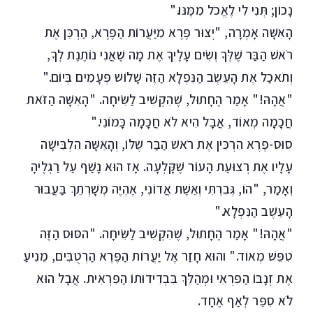
נָכוֹן; תְּנִי לִי לֶאֱכֹל מִמֶּנּוּ."
הָאִשָּׁה אָמְרָה, "יְצוּר פֶּרֶא מִיַּעֲרוֹת הַפֶּרֶא, הַרְכֵּן אֶת
רֹאשׁ הַבַּר שֶׁלְּךָ וְשִׂים עָלֶיךָ אֶת מָה שֶׁאֲנִי נוֹתֶנֶת לְךָ,
וְתֹאכַל אֶת הָעֵשֶׂב הַנִּפְלָא הַזֶּה שָׁלוֹשׁ פְּעָמִים בְּיוֹם."
"אֲהָהּ!" אָמַר הֶחָתוּל, שֶׁהִקְשִׁיב לַשִּׂיחָה. "הָאִשָּׁה הַזֹּאת
חֲכָמָה מְאוֹד, אֲבָל הִיא לֹא חֲכָמָה כָּמוֹנִי."
סוּס-פֶּרֶא הִרְכִּין אֶת רֹאשׁ הַבַּר שֶׁלּוֹ, וְהָאִשָּׁה הִלְבִּישָׁה
עָלָיו אֶת רְצוּעַת הָעוֹר שֶׁקָּלְעָה. אָז הוּא נָשַׁף עַל רַגְלֶיהָ
וְאָמַר, "הוֹ, גְּבִרְתִּי וְאֵשֶׁת אֲדוֹנִי, אֶהְיֶה מְשָׁרְתֵךְ בַּעֲבוּר
הָעֵשֶׁב הַנִּפְלָא."
"אֲהָהּ!" אָמַר הֶחָתוּל, שֶׁהִקְשִׁיב לַשִּׂיחָה. "הסּוּס הַזֶּה
טִפֵּשׁ מְאוֹד." והוּא חָזַר אֶל יַעֲרוֹת הַפֶּרֶא הַרְטֻבִּים, מֵנִיעַ
אֶת זְנָבוֹ הַפִּרְאִי וּמְהַלֵּךְ בִּבְדִידוּתוֹ הַפִּרְאִית. אֲבָל הוּא
לֹא סִפֵּר לְאַף אֶחָד.