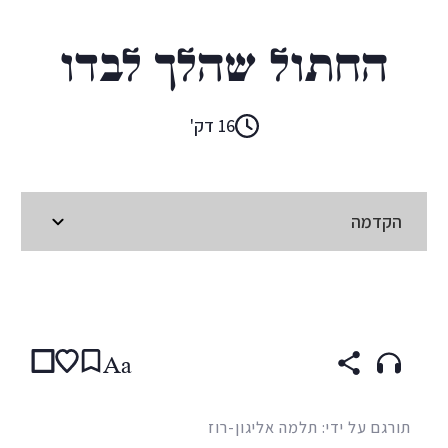
רודיארד קיפלינג
החתול שהלך לבדו
16 דק'
הקדמה
קראו ב:
עברית
ENGLISH
ARABIC
Aa
תורגם על ידי: תלמה אליגון-רוז