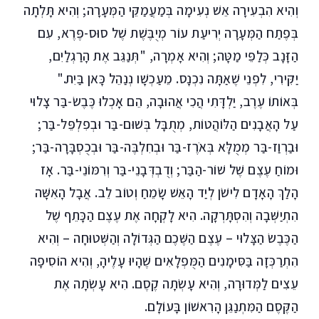
וְהִיא הִבְעִירָה אֵשׁ נְעִימָה בְּמַעֲמַקֵּי הַמְּעָרָה; וְהִיא תָּלְתָה
בְּפֶתַח הַמְּעָרָה יְרִיעַת עוֹר מְיֻבֶּשֶׁת שֶׁל סוּס-פֶּרֶא, עִם
הַזָּנָב כְּלַפֵּי מַטָּה; וְהִיא אָמְרָה, "תְּנַגֵּב אֶת הָרַגְלַיִם,
יַקִּירִי, לִפְנֵי שֶׁאַתָּה נִכְנָס. מֵעַכְשָׁו נְנַהֵל כָּאן בַּיִת."
בְּאוֹתוֹ עֶרֶב, יַלְדָּתִי הֲכִי אֲהוּבָה, הֵם אָכְלוּ כֶּבֶשׂ-בַּר צָלוּי
עַל הָאֲבָנִים הַלּוֹהֲטוֹת, מְתֻבָּל בְּשׁוּם-בַּר וּבְפִלְפֵּל-בַּר;
וּבַרְוַז-בַּר מְמֻלָּא בְּאֹרֶז-בַּר וּבְחִלְבֶּה-בַּר וּבְכֻסְבָּרָה-בַּר;
וּמוֹחַ עֶצֶם שֶׁל שׁוֹר-הַבַּר; וְדֻבְדְּבָנֵי-בַּר וְרִמּוֹנֵי-בַּר. אָז
הָלַךְ הָאָדָם לִישֹׁן לְיַד הָאֵשׁ שָׂמֵחַ וְטוֹב לֵב. אֲבָל הָאִשָּׁה
הִתְיַשְּׁבָה וְהִסְתָּרְקָה. הִיא לָקְחָה אֶת עֶצֶם הַכָּתֵף שֶׁל
הַכֶּבֶשׂ הַצָּלוּי – עֶצֶם הַשֶּׁכֶם הַגְּדוֹלָה וְהַשְּׁטוּחָה – וְהִיא
הִתְרַכְּזָה בַּסִּימָנִים הַמֻּפְלָאִים שֶׁהָיוּ עָלֶיהָ, וְהִיא הוֹסִיפָה
עֵצִים לַמְּדוּרָה, וְהִיא עָשְׂתָה קֶסֶם. הִיא עָשְׂתָה אֶת
הַקֶּסֶם הַמִּתְנַגֵּן הָרִאשׁוֹן בָּעוֹלָם.