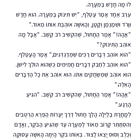
לוֹ מָה חָדָשׁ בַּמְּעָרָה.
עֶרֶב אֶחָד אָמַר עֲטַלֵּף, "יֵשׁ תִּינוֹק בַּמְּעָרָה. הוּא חָדָשׁ
וּוָרֹד וּשְׁמַנְמַן וְקָטָן, וְהָאִשָּׁה אוֹהֶבֶת אוֹתוֹ מְאוֹד."
"אֲהָהּ!" אָמַר הֶחָתוּל, שֶׁהִקְשִׁיב רֹב קֶשֶׁב. "אֲבָל מָה
אוֹהֵב הַתִּינוֹק?"
"הוּא אוֹהֵב דְּבָרִים רַכִּים שֶׁמְּדַגְדְּגִים," אָמַר הָעֲטַלֵּף.
"הוּא אוֹהֵב לְחַבֵּק דְּבָרִים חֲמִימִים כְּשֶׁהוּא הוֹלֵךְ לִישֹׁן.
הוּא אוֹהֵב שֶׁמְּשַׂחֲקִים אִתּוֹ. הוּא אוֹהֵב אֶת כָּל הַדְּבָרִים
הָאֵלֶּה."
"אֲהָהּ!" אָמַר הֶחָתוּל, שֶׁהִקְשִׁיב רֹב קֶשֶׁב. "הִגִּיעַ
הָרֶגַע."
לְמָחֳרָת בַּלַּיְלָה הָלַךְ חָתוּל דֶּרֶךְ יַעֲרוֹת הַפֶּרֶא הַרְטֻבִּים
וְהִסְתַּתֵּר קָרוֹב מְאוֹד לַמְּעָרָה עַד שֶׁהִגִּיעַ הַבֹּקֶר, וְאָדָם
וְכֶלֶב וְסוּס יָצְאוּ לָצוּד. בְּאוֹתוֹ בֹּקֶר הָיְתָה הָאִשָּׁה עֲסוּקָה