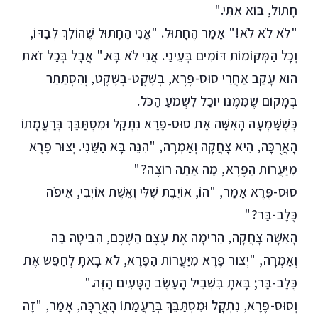
חָתוּל, בּוֹא אִתִּי."
"לֹא לֹא לֹא!" אָמַר הֶחָתוּל. "אֲנִי הֶחָתוּל שֶׁהוֹלֵךְ לְבַדּוֹ,
וְכָל הַמְּקוֹמוֹת דּוֹמִים בְּעֵינַי. אֲנִי לֹא בָּא." אֲבָל בְּכָל זֹאת
הוּא עָקַב אַחֲרֵי סוּס-פֶּרֶא, בְּשֶׁקֶט-בְּשֶׁקֶט, וְהִסְתַּתֵּר
בְּמָקוֹם שֶׁמִּמֶּנּוּ יוּכַל לִשְׁמֹעַ הַכֹּל.
כְּשֶׁשָּׁמְעָה הָאִשָּׁה אֶת סוּס-פֶּרֶא נִתְקָל וּמִסְתַּבֵּךְ בְּרַעֲמָתוֹ
הָאֲרֻכָּה, הִיא צָחֲקָה וְאָמְרָה, "הִנֵּה בָּא הַשֵּׁנִי. יְצוּר פֶּרֶא
מִיַּעֲרוֹת הַפֶּרֶא, מָה אַתָּה רוֹצֶה?"
סוּס-פֶּרֶא אָמַר, "הוֹ, אוֹיֶבֶת שֶׁלִּי וְאֵשֶׁת אוֹיְבִי, אֵיפֹה
כֶּלֶב-בַּר?"
הָאִשָּׁה צָחֲקָה, הֵרִימָה אֶת עֶצֶם הַשֶּׁכֶם, הִבִּיטָה בָּהּ
וְאָמְרָה, "יְצוּר פֶּרֶא מִיַּעֲרוֹת הַפֶּרֶא, לֹא בָּאתָ לְחַפֵּשׂ אֶת
כֶּלֶב-בַּר; בָּאתָ בִּשְׁבִיל הָעֵשֶׂב הַטָּעִים הַזֶּה."
וְסוּס-פֶּרֶא, נִתְקָל וּמִסְתַּבֵּךְ בְּרַעֲמָתוֹ הָאֲרֻכָּה, אָמַר, "זֶה