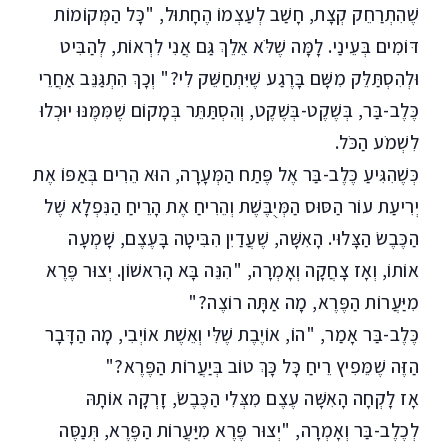
שֶׁהִתְרַחֵק קְצָת, חָשַׁב לְעַצְמוֹ הֶחָתוּל, "כָּל הַמְּקוֹמוֹת
דּוֹמִים בְּעֵינַי. לָמָּה שֶׁלֹּא אֵלֵךְ גַּם אֲנִי לִרְאוֹת, לְהַבִּיט
וּלְהִסְתַּלֵּק מִשָּׁם בָּרֶגַע שֶׁיִּתְחַשֵּׁק לִי?" וְכָךְ הִתְגַּנֵּב אַחֲרֵי
כֶּלֶב-בַּר, בְּשֶׁקֶט-בְּשֶׁקֶט, וְהִסְתַּתֵּר בְּמָקוֹם שֶׁמִּמֶּנּוּ יוּכְלוּ
לִשְׁמֹע הַכֹּל.
כְּשֶׁהִגִּיעַ כֶּלֶב-בַּר אֶל פֶּתַח הַמְּעָרָה, הוּא הֵרִים בְּאַפּוֹ אֶת
יְרִיעַת עוֹר הַסּוּס הַמְּיֻבֶּשֶׁת וְהֵרִיחַ אֶת הָרֵיחַ הַנִּפְלָא שֶׁל
הַכֶּבֶשׂ הַצָּלוּי. הָאִשָּׁה, שֶׁעֲדַיִן הִבִּיטָה בָּעֶצֶם, שָׁמְעָה
אוֹתוֹ, וְאָז צָחֲקָה וְאָמְרָה, "הִנֵּה בָּא הָרִאשׁוֹן. יְצוּר פֶּרֶא
מִיַּעֲרוֹת הַפֶּרֶא, מָה אַתָּה רוֹצֶה?"
כֶּלֶב-בַּר אָמַר, "הוֹ, אוֹיֶבֶת שֶׁלִּי וְאֵשֶׁת אוֹיְבִי, מָה הַדָּבָר
הַזֶּה שֶׁמֵּפִיץ רֵיחַ כָּל כָּךְ טוֹב בְּיַעֲרוֹת הַפֶּרֶא?"
אָז לָקְחָה הָאִשָּׁה עֶצֶם מִצְּלִי הַכֶּבֶשׂ, זָרְקָה אוֹתָהּ
לְכֶלֶב-בַּר וְאָמְרָה, "יְצוּר פֶּרֶא מִיַּעֲרוֹת הַפֶּרֶא, תְּנַסֶּה