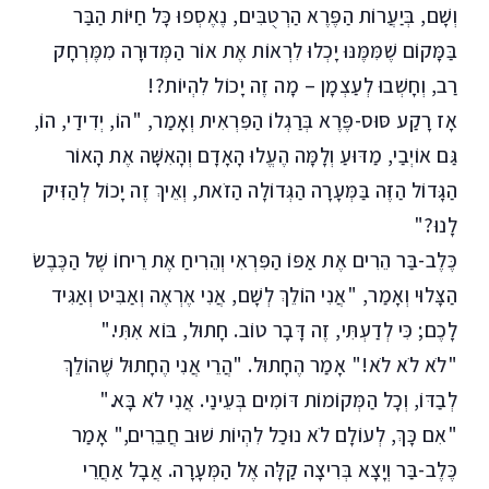
וְשָׁם, בְּיַעֲרוֹת הַפֶּרֶא הַרְטֻבִּים, נֶאֶסְפוּ כָּל חַיּוֹת הַבַּר
בַּמָּקוֹם שֶׁמִּמֶּנּוּ יָכְלוּ לִרְאוֹת אֶת אוֹר הַמְּדוּרָה מִמֶּרְחָק
רַב, וְחָשְׁבוּ לְעַצְמָן – מָה זֶה יָכוֹל לִהְיוֹת?!
אָז רָקַע סּוּס-פֶּרֶא בְּרַגְלוֹ הַפִּרְאִית וְאָמַר, "הוֹ, יְדִידַי, הוֹ,
גַּם אוֹיְבַי, מַדּוּעַ וְלָמָּה הֶעֱלוּ הָאָדָם וְהָאִשָּׁה אֶת הָאוֹר
הַגָּדוֹל הַזֶּה בַּמְּעָרָה הַגְּדוֹלָה הַזֹאת, וְאֵיךְ זֶה יָכוֹל לְהַזִּיק
לָנוּ?"
כֶּלֶב-בַּר הֵרִים אֶת אַפּוֹ הַפִּרְאִי וְהֵרִיחַ אֶת רֵיחוֹ שֶׁל הַכֶּבֶשׂ
הַצָּלוּי וְאָמַר, "אֲנִי הוֹלֵךְ לְשָׁם, אֲנִי אֶרְאֶה וְאַבִּיט וְאַגִּיד
לָכֶם; כִּי לְדַעְתִּי, זֶה דָּבָר טוֹב. חָתוּל, בּוֹא אִתִּי."
"לֹא לֹא לֹא!" אָמַר הֶחָתוּל. "הֲרֵי אֲנִי הֶחָתוּל שֶׁהוֹלֵךְ
לְבַדּוֹ, וְכָל הַמְּקוֹמוֹת דּוֹמִים בְּעֵינַי. אֲנִי לֹא בָּא."
"אִם כָּךְ, לְעוֹלָם לֹא נוּכַל לִהְיוֹת שׁוּב חֲבֵרִים," אָמַר
כֶּלֶב-בַּר וְיָצָא בְּרִיצָה קַלָּה אֶל הַמְּעָרָה. אֲבָל אַחֲרֵי