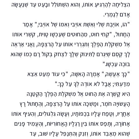
הִצְלִיחָה לְהַרְגִּיעַ אוֹתוֹ, וְהוּא הִשְׁתּוֹלֵל וּבָעַט עַד שֶׁנַּעֲשָׂה
אָדֹם לְגַמְרֵי.
"הוֹ, אוֹיֶבֶת שֶׁלִּי וְאֵשֶׁת אוֹיְבִי וְאִמּוֹ שֶׁל אוֹיְבִי," אָמַר
הֶחָתוּל, "קְחִי חוּט, מֵהַחוּטִים שֶׁעַכְשָׁו טָוִית, קִשְׁרִי אוֹתוֹ
אֶל מִשְׁקֹלֶת הַפֶּלֶךְ וְתִגְרְרִי אוֹתוֹ עַל הָרִצְפָּה, וַאֲנִי אַרְאֶה
לָךְ קֶסֶם שֶׁיִּגְרֹם לַתִּינוֹק שֶׁלָּךְ לִצְחֹק בְּקוֹל רָם כְּמוֹ שֶׁהוּא
בּוֹכֶה עַכְשָׁו."
"כָּךְ אֶעֱשֶׁה," אָמְרָה הָאִשָּׁה, "כִּי עוֹד מְעַט אֵצֵא
מִדַּעְתִּי; אֲבָל לֹא אוֹדֶה לְךָ עַל כָּךְ."
הִיא קָשְׁרָה אֶת הַחוּט אֶל מִשְׁקֹלֶת הַפֶּלֶךְ הַקְּטַנָּה
הָעֲשׂוּיָה חֹמֶר, וּמָשְׁכָה אוֹתוֹ עַל הָרִצְפָּה, וְהֶחָתוּל רָץ
אַחֲרָיו, וְטָפַח עָלָיו בְּכַפּוֹתָיו, וְעָשָׂה גִּלְגּוּלִים, וְהֵעִיף אוֹתוֹ
אָחוֹרָה, וְתָפַס אוֹתוֹ בֵּין רַגְלָיו הָאֲחוֹרִיּוֹת, וְהֶעֱמִיד פָּנִים
שֶׁהוּא מְאַבֵּד אוֹתוֹ, וְזִנֵּק וְהִתְנַפֵּל עָלָיו שׁוּב, עַד