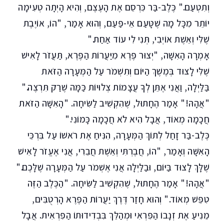
וְתִטְעַם." כֶּלֶב-בַּר כִּרְסֵם אֶת הָעֶצֶם, וְהִיא הָיְתָה טְעִימָה
יוֹתֵר מִכָּל מָה שֶׁטָּעַם אֵי-פַּעַם, וְהוּא אָמַר, "הוֹ, אוֹיֶבֶת
שֶׁלִּי וְאֵשֶׁת אוֹיְבִי, תְּנִי לִי עוֹד אַחַת."
אָמְרָה הָאִשָּׁה, "יְצוּר פֶּרֶא מִיַּעֲרוֹת הַפֶּרֶא, תַּעֲזֹר לָאִישׁ
שֶׁלִּי לָצוּד בְּמֶשֶׁךְ הַיּוֹם וְתִשְׁמֹר עַל הַמְּעָרָה הַזֹּאת
בַּלַּיְלָה, וַאֲנִי אֶתֵּן לְךָ עֲצָמוֹת צְלוּיוֹת כַּמָּה שֶׁרַק תִּרְצֶה."
"אֲהָהּ!" אָמַר הֶחָתוּל, שֶׁהִקְשִׁיב לַשִּׂיחָה. "הָאִשָּׁה הַזֹּאת
חֲכָמָה מְאוֹד, אֲבָל הִיא לֹא חֲכָמָה כָּמוֹנִי."
כֶּלֶב-בַּר זָחַל לְתוֹךְ הַמְּעָרָה, הִנִּיחַ אֶת רֹאשׁוֹ עַל בִּרְכֵּי
הָאִשָּׁה וְאָמַר, "הוֹ, חֲבֶרְתִּי וְאֵשֶׁת חֲבֵרִי, אֲנִי אֶעֱזֹר לָאִישׁ
שֶׁלָּךְ לָצוּד בַּיּוֹם, וּבַלַּיְלָה אֲנִי אֶשְׁמֹר עַל הַמְּעָרָה שֶׁלָּכֶם."
"אֲהָהּ!" אָמַר הֶחָתוּל, שֶׁהִקְשִׁיב לַשִּׂיחָה. "הַכֶּלֶב הַזֶּה
טִפֵּשׁ מְאוֹד." וְהוּא חָזַר דֶּרֶךְ יַעֲרוֹת הַפֶּרֶא הָרְטֻבִּים,
מֵנִיעַ אֶת זְנָבוֹ הַפִּרְאִי וּמְהַלֵּךְ בִּבְדִידוּתוֹ הַפִּרְאִית. אֲבָל