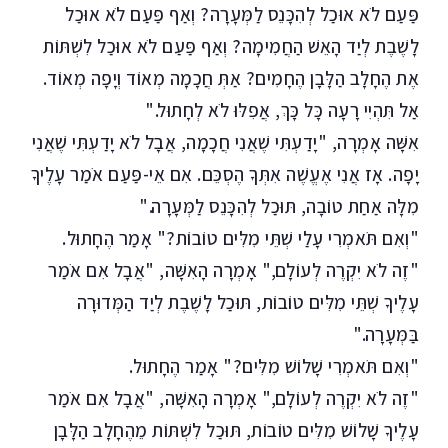
פַּעַם לֹא אוּכַל לְהִכָּנֵס לַמְּעָרָה? וְאַף פַּעַם לֹא אוּכַל
לָשֶׁבֶת לְיַד הָאֵשׁ הַחֲמִימָה? וְאַף פַּעַם לֹא אוּכַל לִשְׁתּוֹת
אֶת הֶחָלָב הַלָּבָן הֶחָמִים? אַתְּ חֲכָמָה מְאוֹד וְיָפָה מְאוֹד.
אַל תִּהְיִי רָעָה כָּל כָּךְ, אֲפִלּוּ לֹא לְחָתוּל."
אִשָּׁה אָמְרָה, "יָדַעְתִּי שֶׁאֲנִי חֲכָמָה, אֲבָל לֹא יָדַעְתִּי שֶׁאֲנִי
יָפָה. אָז אֲנִי אֶעֱשֶׁה אִתְּךָ הֶסְכֵּם. אִם אֵי-פַּעַם אֹמַר עָלֶיךָ
מִלָּה אַחַת טוֹבָה, תּוּכַל לְהִכָּנֵס לַמְּעָרָה."
"וְאִם תֹּאמְרִי עָלַי שְׁתֵּי מִלִּים טוֹבוֹת?" אָמַר הֶחָתוּל.
"זֶה לֹא יִקְרֶה לְעוֹלָם," אָמְרָה הָאִשָּׁה, "אֲבָל אִם אֹמַר
עָלֶיךָ שְׁתֵּי מִלִּים טוֹבוֹת, תּוּכַל לָשֶׁבֶת לְיַד הַמְּדוּרָה
בַּמְּעָרָה."
"וְאִם תֹּאמְרִי שָׁלוֹשׁ מִלִּים?" אָמַר הֶחָתוּל.
"זֶה לֹא יִקְרֶה לְעוֹלָם," אָמְרָה הָאִשָּׁה, "אֲבָל אִם אֹמַר
עָלֶיךָ שָׁלוֹשׁ מִלִּים טוֹבוֹת, תּוּכַל לִשְׁתּוֹת מֵהֶחָלָב הַלָּבָן