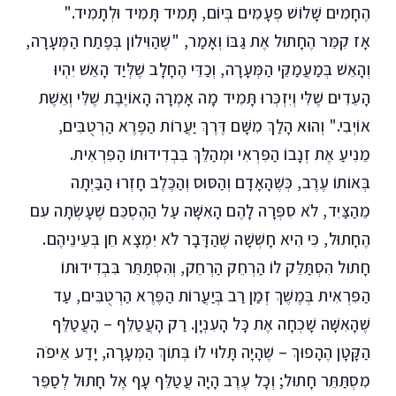
הֶחָמִים שָׁלוֹשׁ פְּעָמִים בְּיוֹם, תָּמִיד תָּמִיד וּלְתָמִיד."
אָז קִמֵּר הֶחָתוּל אֶת גַּבּוֹ וְאָמַר, "שֶׁהַוִּילוֹן בְּפֶתַח הַמְּעָרָה,
וְהָאֵשׁ בְּמַעֲמַקֵּי הַמְּעָרָה, וְכַדֵּי הֶחָלָב שֶׁלְּיַד הָאֵשׁ יִהְיוּ
הָעֵדִים שֶׁלִּי וְיִזְכְּרוּ תָּמִיד מָה אָמְרָה הָאוֹיֶבֶת שֶׁלִּי וְאֵשֶׁת
אוֹיְבִי." וְהוּא הָלַךְ מִשָּׁם דֶּרֶךְ יַעֲרוֹת הַפֶּרֶא הַרְטֻבִּים,
מֵנִיעַ אֶת זְנָבוֹ הַפִּרְאִי וּמְהַלֵּךְ בִּבְדִידוּתוֹ הַפִּרְאִית.
בְּאוֹתוֹ עֶרֶב, כְּשֶׁהָאָדָם וְהַסּוּס וְהַכֶּלֶב חָזְרוּ הַבַּיְתָה
מֵהַצַּיִד, לֹא סִפְּרָה לָהֶם הָאִשָּׁה עַל הַהֶסְכֵּם שֶׁעָשְׂתָה עִם
הֶחָתוּל, כִּי הִיא חָשְׁשָׁה שֶׁהַדָּבָר לֹא יִמְצָא חֵן בְּעֵינֵיהֶם.
חָתוּל הִסְתַּלֵּק לוֹ הַרְחֵק הַרְחֵק, וְהִסְתַּתֵּר בִּבְדִידוּתוֹ
הַפִּרְאִית בְּמֶשֶׁךְ זְמַן רַב בְּיַעֲרוֹת הַפֶּרֶא הַרְטֻבִּים, עַד
שֶׁהָאִשָּׁה שָׁכְחָה אֶת כָּל הָעִנְיָן. רַק הָעֲטַלֵּף – הָעֲטַלֵּף
הַקָּטָן הֶהָפוּךְ – שֶׁהָיָה תָּלוּי לוֹ בְּתוֹךְ הַמְּעָרָה, יָדַע אֵיפֹה
מִסְתַּתֵּר חָתוּל; וְכָל עֶרֶב הָיָה עֲטַלֵּף עָף אֶל חָתוּל לְסַפֵּר