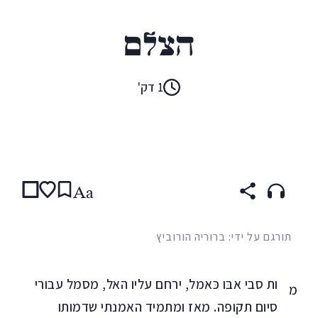
מוחמד חמד
הצלם
1 דק'
קראו ב:
עברית
ENGLISH
(original)
ARABIC
Aa
תורגם על ידי: ברוריה הורוביץ
ות סבי אבּו כּאמל, ירחם עליו האל, מסמל עבורי
מ
סיום תקופה. מאז ומתמיד האמנתי שדמותו