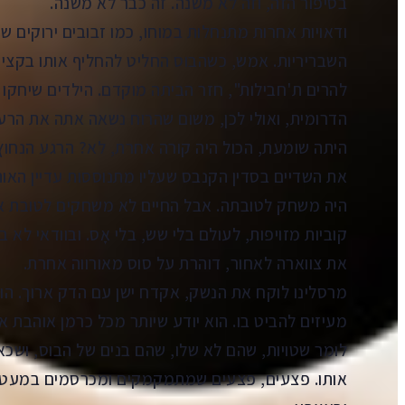
בסיפור הזה, וזה לא משנה. זה כבר לא משנה.
ודאויות אחרות מתנחלות במוחו, כמו זבובים ירוקים ש
השבריריות. אמש, כשהבוס החליט להחליף אותו בקציר
להרים ת'חבילות", חזר הביתה מוקדם. הילדים שיחקו 
הדרומית, ואולי לכן, משום שהרוח נשאה אתה את הרע
היתה שומעת, הכול היה קורה אחרת, לא? הרגע הנחוץ
את השדיים בסדין הקנבס שעליו מתנוססות עדיין האותיות
היה משחק לטובתה. אבל החיים לא משחקים לטובת א
קוביות מזויפות, לעולם בלי שש, בלי אָס. ובוודאי לא 
את צווארה לאחור, דוהרת על סוס מאורווה אחרת.
מרסלינו לוקח את הנשק, אקדח ישן עם הדק ארוך. הוא 
מעיזים להביט בו. הוא יודע שיותר מכל כרמן אוהבת
לומר שטויות, שהם לא שלו, שהם בנים של הבוס, ושכא
אותו. פצעים, פצעים שמתמקמקים ומכרסמים במעט ה