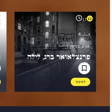
4
17
אנט גרשנר
מ
פרנצלאואר ברג, לילה
א
לסיפור