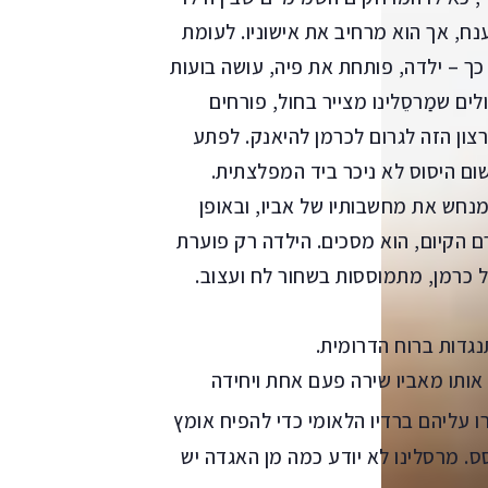
נח, אך הוא מרחיב את אישוניו. לעומת
ך – ילדה, פותחת את פיה, עושה בועות
לים שמַרסֵלינו מצייר בחול, פורחים
צון הזה לגרום לכרמן להיאנק. לפתע
ם היסוס לא ניכר ביד המפלצתית.
נחש את מחשבותיו של אביו, ובאופן
ם הקיום, הוא מסכים. הילדה רק פוערת
ל כרמן, מתמוססות בשחור לח ועצוב.
נגדות ברוח הדרומית.
 אותו מאביו שירה פעם אחת ויחידה
 עליהם ברדיו הלאומי כדי להפיח אומץ
ס. מרסלינו לא יודע כמה מן האגדה יש