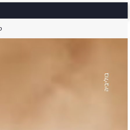
ס
ג'ובאנה ריברו
יום לא מושלם
בוליביה
3 דק'