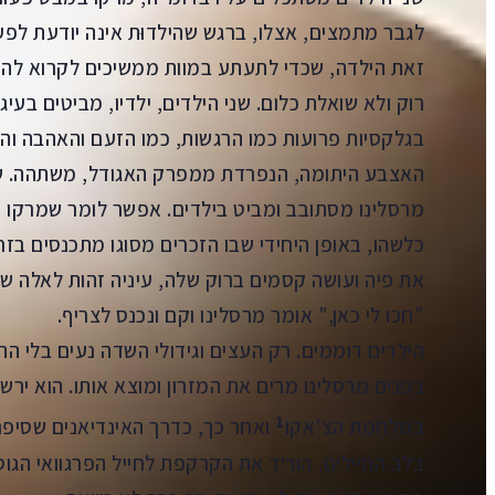
לגבר מתמצים, אצלו, ברגש שהילדוּת אינה יודעת לפע
זאת הילדה, שכדי לתעתע במוות ממשיכים לקרוא לה כ
רוק ולא שואלת כלום. שני הילדים, ילדיו, מביטים בעיגו
בגלקסיות פרועות כמו הרגשות, כמו הזעם והאהבה והר
האצבע היתומה, הנפרדת ממפרק האגודל, משתהה. שו
מרסלינו מסתובב ומביט בילדים. אפשר לומר שמרקו מ
כלשהו, באופן היחידי שבו הזכרים מסוגו מתכנסים בזר
את פיה ועושה קסמים ברוק שלה, עיניה זהות לאלה ש
"חכו לי כאן," אומר מרסלינו וקם ונכנס לצריף.
הילדים דוממים. רק העצים וגידולי השדה נעים בלי הת
בפנים מרסלינו מרים את המזרון ומוצא אותו. הוא ירש
1
במלחמת הצ'אקו
ואחר כך, כדרך האינדיאנים שסיפרו
בלב החיילים, הוריד את הקרקפת לחייל הפרגוואי הגוס