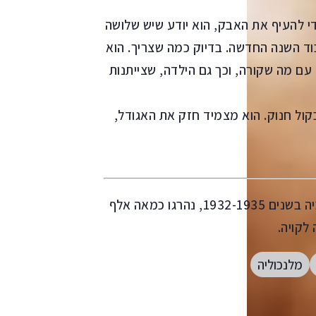
די להעיף את האבק, הוא יודע שיש שלושה
וד השנה החדשה. בדיוק כמה שצריך. הוא
עם מה שקורה, וכך גם הילדה, שצייתנות
קול חנוק. הוא מצמיד חזק את האגודל,
במלחמת צ'אקו, שהתנהלה בין פרגאוואי לבוליביה בשנים 1932-1935, נהרגו כמאה אלף
לקויה.
מלנכוליה