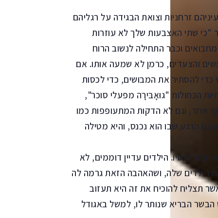
עיניהם זרחניות וצואת הבגידה על רגליהם
 "כי שתי האצבעות שלך לא עוזרות
מחבואים וכבר התחילה לנשוב הרוח
שים והצעדים, כרמן לא שמעה אותו. אם
 כדי להסתיר את המבושים, כדי לכסות
 הכחולות "גוּאָבּירָה מפעלי סוכר",
ף אחד, וגם לא הדקות המתעופפות כמו
בעצם הרגע שבו הוא נכנס, והיא מטילה
יוצא לפטיו. הילדים עדיין דוממים, לא
 את הילדים שלה, ושהאהבה הזאת גרמה לה
שר תצליח להוכיח את זה היא תעזוב
בשר הבריא שנותר לו, למשל באגודל