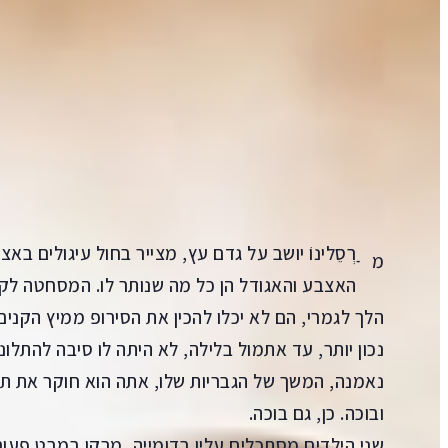
הקדמה
Aa
קראו ב:
עברית
ENGLISH
al)
תורגם על ידי: ליה נירגד
ַרְסֵלינוֹ יושב על גדם עץ, מצייר בחול עיגולים 
מ
האצבע והאגודל הן כל מה שנותר לו. המסחטה לק
הלך לגמרי, הם לא יכלו להכין את הסירופ ממיץ הקנים
נכון יותר, עד אתמול בלילה, לא היתה לו סיבה להתלו
נאמנה, המשך של הגבריות שלו, אתה הוא חוקר את תע
ובוכה. כן, גם בוכה.
שני הילדים מסתכלים עליו בדומייה, מרקו במבט פעור