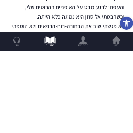
והעפתי לרגע מבט על האופניים ההרוסים שלי,
וכשהבטתי אל סוזן היא נמוגה כלא הייתה.
פתח סרגל נגישות
לא פגשתי שוב את הבחורה-רוח-הרפאים ולא הוספתי
עוד לרכוב על אופניים, אבל את הליצנים בכובעים
הירוקים לא אהבתי אף פעם, אפילו לא לפני ששמעתי
בית
מחברים
ספרייה
אודיו
את הסיפור הזה.
מיסתורין
מסע
ריאליזם-מאגי
דרגו את הסיפור