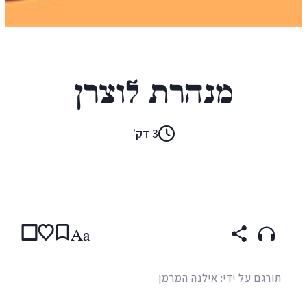
ח'ליל נאציף
מנהרת לוצרן
3 דק'
קראו ב:
עברית
ENGLISH
(original)
ARABIC
Aa
תורגם על ידי: אילנה המרמן