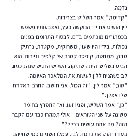
נדמָה.
"קדימה," אמר השליש בצרידות.
לין הושיט את ידו הנוקשה כעץ, ואצבעותיו פשפשו
בכפתורים מוכתמים בדם. לבסוף התרומם בפנים
נפולות. בידיו היו שעון, משרוקית, מקטרת, נרתיק
טבק, ממחטה, קופסה קטנה של קלפים וניירות. הוא
הביט בשליש. היתה שתיקה. השליש הרגיש שנהג כמוג
לב כשהניח ללין לעשות את המלאכה האיומה.
"טוב," אמר לין, "זה הכול, אני חושב. החרב והאקדח
שלו אצלך."
"כן," אמר השליש, ופניו זעו. ואז התפרץ בחימה
משונה על שני הטוראים. "אולי תמהרו כבר עם הקבר
הזה? מה אתם עושים בכלל?"
בעודו זועק את נהמת לבו, עמלו השניים כמי שחייהם