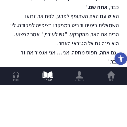
כבר,
אתה שם
."
האיש עם האת השתופף לפתע, לפת את זרועו
השמאלית בימינו והביט במפקדו בציפייה לפקודה. לין
הרים את האת מהקרקע. "גש לעורף," אמר לפצוע.
הוא פנה גם אל הטוראי האחר.
"גם אתה, תפוס מחסה. אני… אני אגמור את זה
פתח סרגל נגישות
כבר."
הפצוע הזדרז לטפס אל ראש הרכס בלי לזכות במבט
את הכיוון שממנו באו הכדורים, והשני יצא בעקבותיו
בית
מחברים
ספרייה
אודיו
באותה זריזות, אך בהבדל אחד: הוא הביט לאחור
שלוש פעמים. כזו דרכם – על פי רוב – של הנפגעים
ושל הלא נפגעים.
טימות'י לין מילא את האח, היסס, ובתנועה שהזכירה
מחווה של תיעוב, השליך את העפר אל תוך הקבר,