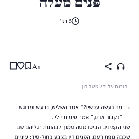
פָּנים מעלָה
5 דק'
קראו ב:
עברית
ENGLISH
Aa
תורגם על ידי: משה רון
מה נעשה עכשיו?" אמר השליש, נרעש ומרוגש.
"
"נקבור אותו," אמר טימות'י לין.
שני הקצינים הביטו מטה סמוך לבהונות רגליהם שם
שכבה גופת רֵעם. הפנים היו בצבע כחול-סיד; עיניים