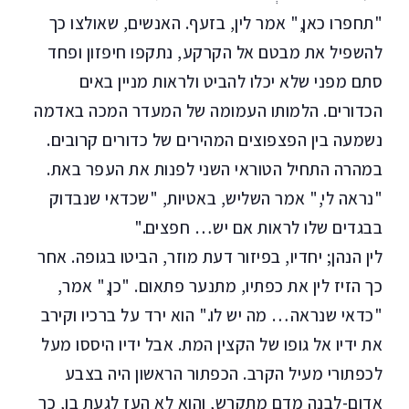
"תחפרו כאן," אמר לין, בזעף. האנשים, שאולצו כך
להשפיל את מבטם אל הקרקע, נתקפו חיפזון ופחד
סתם מפני שלא יכלו להביט ולראות מניין באים
הכדורים. הלמותו העמומה של המעדר המכה באדמה
נשמעה בין הפצפוצים המהירים של כדורים קרובים.
במהרה התחיל הטוראי השני לפנות את העפר באת.
"נראה לי," אמר השליש, באטיות, "שכדאי שנבדוק
בבגדים שלו לראות אם יש… חפצים."
לין הנהן; יחדיו, בפיזור דעת מוזר, הביטו בגופה. אחר
כך הזיז לין את כפתיו, מתנער פתאום. "כן," אמר,
"כדאי שנראה… מה יש לו." הוא ירד על ברכיו וקירב
את ידיו אל גופו של הקצין המת. אבל ידיו היססו מעל
לכפתורי מעיל הקרב. הכפתור הראשון היה בצבע
אדום-לבֵנה מדם מתקרש, והוא לא העז לגעת בו, כך