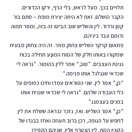
תלויים בכך. מעל לראש, בלי הרף, ירקו הכדורים.
הקבר הושלם. זאת לא היתה יצירת מופת – סתם בור
קטן ורדוד. לין והשליש שוב הביטו זה בזה, ומסר תמוה
ודומם עבר ביניהם.
פתאום קרקר השליש צחוק מוזר. זה היה צחוק מבעית
שמקורו באותו חלק של המוח המוּנָע תחילה בכוח
נגינת העצבים. "טוב," אמר ללין בהומור. "נראה לי
שכדאי שנגלגל אותו פנימה."
"כן," אמר לין. שני הטוראים עמדו וחיכו כפופים על
כלי העבודה שלהם. "נראה לי שכדאי שנניח אותו
בפנים בעצמנו."
"כן," אמר השליש. ואז, נזכר כנראה ששלח את לין
לחפש על הגופה, רכן ברוב תעוזה ואחז בבגדו של
הקצין המת. לין הצטרף אליו. שניהם הקפידו