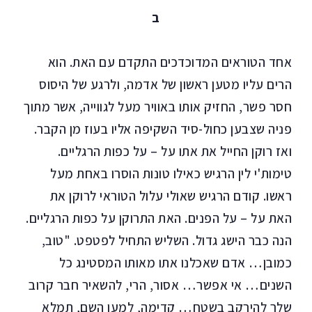
ב
אחד הטוראים המדוכדכים התקדם עם האת. הוא
הרים עליו מטען ראשון של אדמה, ולרגע של היסוס
חסר פשר, החזיק אותו באוויר מעל לגווייה, אשר מתוך
פניה שצבען כחול-סיד השקיפה אליו בעוז מן הקבר.
ואז רוקן החייל את אתו על – על כפות הרגליים.
טימות'י לין הרגיש כאילו טונות הוסרו באחת מעל
ראשו. קודם הרגיש שאולי עלול הטוראי לרוקן את
האת על – על הפנים. האת התרוקן על כפות הרגליים.
הנה כבר הישג גדול. השליש התחיל לפטפט. "טוב,
כמובן… אדם שאכלנו אתו מאותו המסטינג כל
השנים… אי אפשר… אסור, הרי, להשאיר חבר קרוב
שלך להירקב בשטח… קדימה, למען השם, תמלא