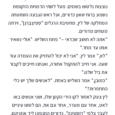
נוצצות נלטשו בשמים. מעל לשתי הדמויות הזקופות
נשמע ברוח שאון כדורים, ועל ראש הגבעה השתטחה
המחלקה של לין, מחטיבת הרגלים "סְפִּיצְבֶּרְגֶן", וירתה
מטחים מדודים.
"אתה לא חושב שכדאי –" פתח השליש. "אולי נשאיר
אותו עד מחר."
"לא," אמר לין. "אני לא יכול להחזיק את העמדה עוד
שעה. אני חייב להתקפל אחורה, ואנחנו חייבים לקבור
את ביל שלנו."
"כמובן," אמר השליש באחת. "לאנשים שלך יש כלי
התחפרות?"
לין צעק לאחור לקו הירי הקטן שלו, ושני אנשים באו
לאט, אחד עם מעדר, אחד עם את. הם לטשו עיניים
לעבר צלפי "רוֹסְטינה". כדורים התנפצו ליד אוזניהם.