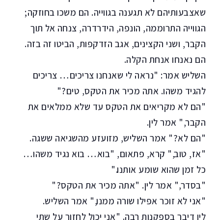
שאצבעותיהם לא תגענה בגווייה. הם משכו בחוזקה;
הגווייה התרוממה, הונפה, הידרדרה, צנחה אל תוך
הקבר, ושני הקצינים, אגב הזדקפות, הביטו זה בזה.
הם נאנחו אנחת הקלה.
השליש אמר: "נראה לי שאנחנו צריכים… צריכים
להגיד משהו. אתה מכיר את הטקס, טים?"
"הם לא מקריאים את הטקס עד שלא ממלאים את
הקבר," אמר לין.
"הם לא?" אמר השליש, מזועזע מהשגיאה ששגה.
"אז, טוב," קרא, פתאום, "בוא… בוא נגיד משהו…
כל זמן שהוא שומע אותנו."
"בסדר," אמר לין. "אתה מכיר את הטקס?"
"אני לא זוכר אפילו שורה ממנו," אמר השליש.
לין דיבר בספקנות רבה. "אני יכול לחזור על שתי