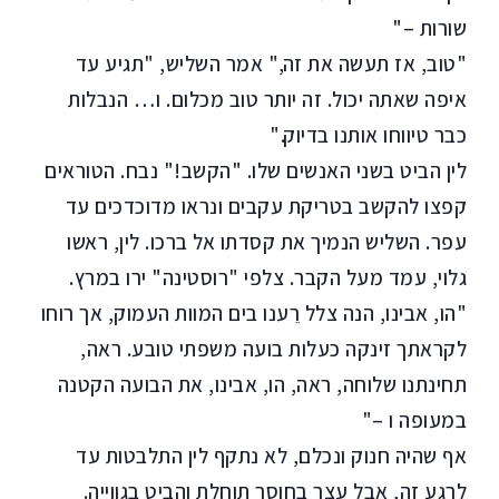
שורות –"
"טוב, אז תעשה את זה," אמר השליש, "תגיע עד
איפה שאתה יכול. זה יותר טוב מכלום. ו… הנבלות
כבר טיווחו אותנו בדיוק."
לין הביט בשני האנשים שלו. "הקשב!" נבח. הטוראים
קפצו להקשב בטריקת עקבים ונראו מדוכדכים עד
עפר. השליש הנמיך את קסדתו אל ברכו. לין, ראשו
גלוי, עמד מעל הקבר. צלפי "רוסטינה" ירו במרץ.
"הו, אבינו, הנה צלל רֵענו בים המוות העמוק, אך רוחו
לקראתך זינקה כעלות בועה משפתי טובע. ראה,
תחינתנו שלוחה, ראה, הו, אבינו, את הבועה הקטנה
במעופה ו –"
אף שהיה חנוק ונכלם, לא נתקף לין התלבטות עד
לרגע זה, אבל עצר בחוסר תוחלת והביט בגווייה.