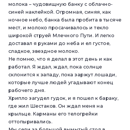
молока – чудовищную банку с облачно-
синей наклейкой. Огромная, синяя, как
ночное небо, банка была пробита в тысяче
мест, и молоко просачивалось и текло
широкой струей Млечного Пути. И легко
доставал я руками до неба и ел густое,
сладкое, звездное молоко.
Не помню, что я делал в этот день и как
работал. Я ждал, ждал, пока солнце
склонится к западу, пока заржут лошади,
которые лучше людей угадывают конец
рабочего дня.
Хрипло загудел гудок, и я пошел к бараку,
где жил Шестаков. Он ждал меня на
крыльце. Карманы его телогрейки
оттопыривались.
Мы сели за большой вымытый стол в