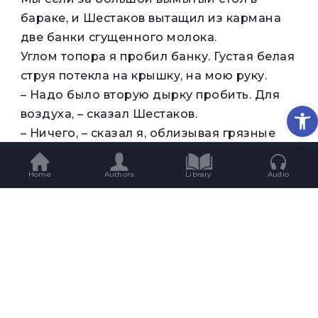
бараке, и Шестаков вытащил из кармана
две банки сгущенного молока.
Углом топора я пробил банку. Густая белая
струя потекла на крышку, на мою руку.
– Надо было вторую дырку пробить. Для
Op
воздуха, – сказал Шестаков.
– Ничего, – сказал я, облизывая грязные
сладкие пальцы.
– Дайте ложку, – сказал Шестаков,
Home
Authors
Library
Audio
поворачиваясь к обступившим нас
рабочим. Десять блестящих, отлизанных
ложек потянулись над столом. Все стояли
и смотрели, как я ем. В этом не было
неделикатности или скрытого желания
угоститься. Никто из них и не надеялся,
что я поделюсь с ним этим молоком. Такое