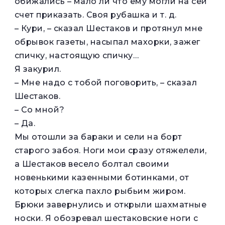
обижались – мало ли что ему могли на сей
счет приказать. Своя рубашка и т. д.
– Кури, – сказал Шестаков и протянул мне
обрывок газеты, насыпал махорки, зажег
спичку, настоящую спичку…
Я закурил.
– Мне надо с тобой поговорить, – сказал
Шестаков.
– Со мной?
– Да.
Мы отошли за бараки и сели на борт
старого забоя. Ноги мои сразу отяжелели,
а Шестаков весело болтал своими
новенькими казенными ботинками, от
которых слегка пахло рыбьим жиром.
Брюки завернулись и открыли шахматные
носки. Я обозревал шестаковские ноги с