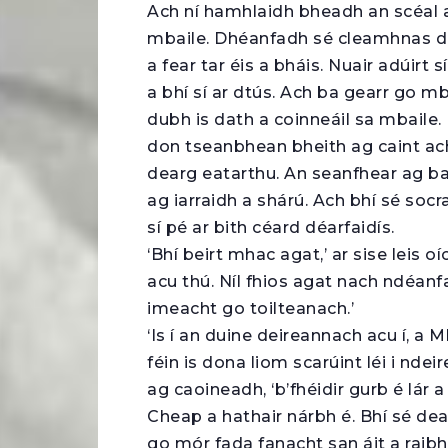
Ach ní hamhlaidh bheadh an scéal a
mbaile. Dhéanfadh sé cleamhnas di.
a fear tar éis a bháis. Nuair adúirt
a bhí sí ar dtús. Ach ba gearr go mb
dubh is dath a coinneáil sa mbaile.
don tseanbhean bheith ag caint ac
dearg eatarthu. An seanfhear ag bag
ag iarraidh a shárú. Ach bhí sé soc
sí pé ar bith céard déarfaidís.
‘Bhí beirt mhac agat,’ ar sise leis o
acu thú. Níl fhios agat nach ndéan
imeacht go toilteanach.’
‘Is í an duine deireannach acu í, a
féin is dona liom scarúint léi i nde
ag caoineadh, ‘b’fhéidir gurb é lár a 
Cheap a hathair nárbh é. Bhí sé dea
go mór fada fanacht san áit a rai