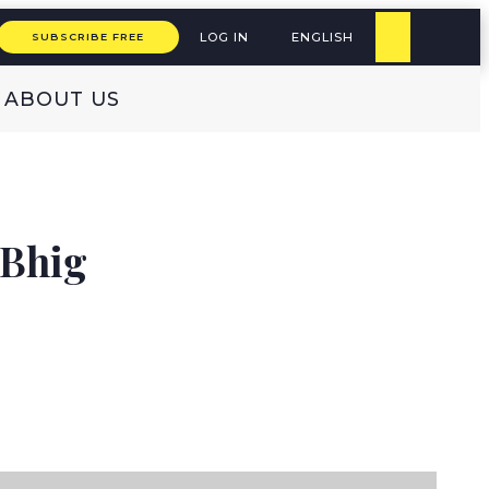
LOG IN
ENGLISH
SUBSCRIBE FREE
ABOUT US
 Bhig
SH
עברית
ENGLISH
(original)