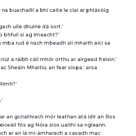
 na buachaillí a bhí caite le claí ar phlásóig
.
gach uile dhuine dá sort.’
o bhfuil sí ag imeacht?’
dá mba rud é nach mbeadh slí mhaith aici sa
triúr a raibh cáil mhór orthu ar airgead freisin.’
mac Sheáin Mhaitiú, an fear siopa,’ arsa
llimh?’
.’
ar an gcriathrach mór leathan atá idir an Ros
feiceáil fós ag Nóra síos uaithi sa ngleann.
 ach ar an lá mí-ámharach a casadh mac