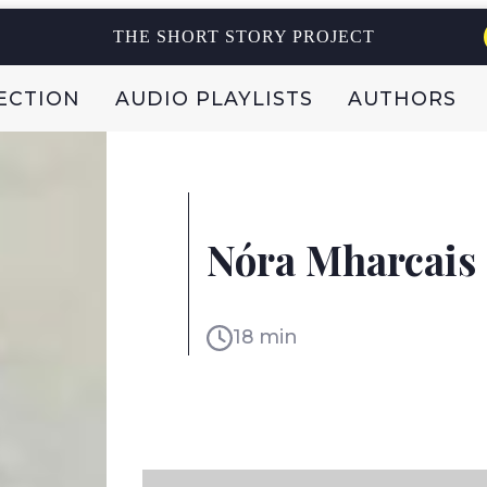
THE SHORT STORY PROJECT
ECTION
AUDIO PLAYLISTS
AUTHORS
PÁDRAIC Ó CONAIRE
IRELAND
Nóra Mharcais
18 min
READ IN:
ENGLI