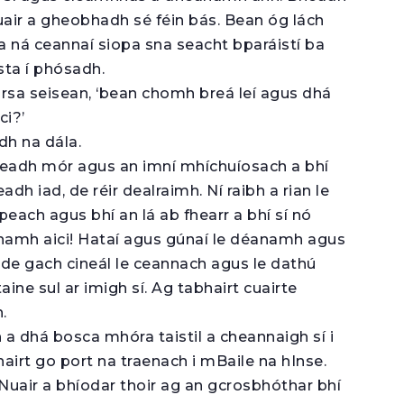
uair a gheobhadh sé féin bás. Bean óg lách
ara ná ceannaí siopa sna seacht bparáistí ba
ta í phósadh.
arsa seisean, ‘bean chomh breá leí agus dhá
ci?’
dh na dála.
aireadh mór agus an imní mhíchuíosach a bhí
dh iad, de réir dealraimh. Ní raibh a rian le
peach agus bhí an lá ab fhearr a bhí sí nó
anamh aici! Hataí agus gúnaí le déanamh agus
í de gach cineál le ceannach agus le dathú
taine sul ar imigh sí. Ag tabhairt cuairte
.
dh a dhá bosca mhóra taistil a cheannaigh sí i
hairt go port na traenach i mBaile na hInse.
 Nuair a bhíodar thoir ag an gcrosbhóthar bhí