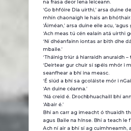
na frasa deor lena leiceann.
‘Go bhfóire Dia uirthi,’ arsa duine de
mhín chaonaigh le hais an bhóthair
‘Áiméan,’ arsa duine eile acu, ‘agus 
‘Ach meas tú cén ealaín atá uirthi g
‘Ní dhéanfainn iontas ar bith dhe 
mbaile.’
‘Tháinig triúr á hiarraidh anuraidh – 
‘Deirtear gur chuir sí spéis mhór i 
seanfhear a bhí ina measc.
‘É siúd a bhí sa gcoláiste mór i nGai
‘An duine céanna.’
‘Ná creid é. Drochbhuachaill bhí ann
‘Abair é.’
Bhí an carr ag imeacht ó thuaidh th
agus Baile na hInse. Bhí a teach le 
Ach ní air a bhí sí ag cuimhneamh,