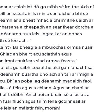
hear ar chloisint dó go raibh sé imithe. Ach ní
oill an scéal air. Is minic san oíche a bhí sé
eamh ar a bheirt mhac a bhí imithe uaidh ar
omharsana a cheapadh an seanfhear dorcha a
 déanamh trua leis i ngeall ar an donas
h sé leo ach –’
caint? Ba bheag é a mbuíochas ormsa nuair
. Ghlac an bheirt acu sciathán agus
an imní chuirfeas siad ormsa feasta.’
a leis go raibh socraithe aici gan fanacht sa
g déanamh buartha dhó ach an tslí ar imigh a
 acu. Bhí an pobal ag déanamh magaidh faoi.
ile – é féin agus a chlann. Agus an chaoi ar
airt dóibh! An chaoi ar bhain sé allas as a
uar fliuch agus tirim lena gcoinneáil ar
leis an máistir féin, mórán!