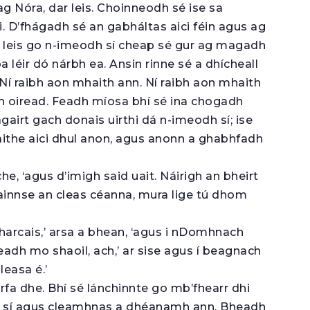
g Nóra, dar leis. Choinneodh sé ise sa
 D’fhágadh sé an gabháltas aici féin agus ag
 sí leis go n-imeodh sí cheap sé gur ag magadh
a léir dó nárbh ea. Ansin rinne sé a dhícheall
 Ní raibh aon mhaith ann. Ní raibh aon mhaith
h oiread. Feadh míosa bhí sé ina chogadh
airt gach donais uirthi dá n-imeodh sí; ise
raithe aici dhul anon, agus anonn a ghabhfadh
íche, ‘agus d’imigh said uait. Náirigh an bheirt
fainnse an cleas céanna, mura lige tú dhom
 Mharcais,’ arsa a bhean, ‘agus i nDomhnach
ireadh mo shaoil, ach,’ ar sise agus í beagnach
leasa é.’
rfa dhe. Bhí sé lánchinnte go mb’fhearr dhi
bh sí agus cleamhnas a dhéanamh ann. Bheadh