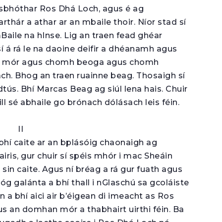
rosbhóthar Ros Dhá Loch, agus é ag
thár a athar ar an mbaile thoir. Níor stad sí
aile na hInse. Lig an traen fead ghéar
 á rá le na daoine deifir a dhéanamh agus
omh mór agus chomh beoga agus chomh
ch. Bhog an traen ruainne beag. Thosaigh sí
tús. Bhí Marcas Beag ag siúl lena hais. Chuir
ll sé abhaile go brónach dólásach leis féin.
II
bhí caite ar an bplásóig chaonaigh ag
airis, gur chuir sí spéis mhór i mac Sheáin
r sin caite. Agus ní bréag a rá gur fuath agus
 óg galánta a bhí thall i nGlaschú sa gcoláiste
on a bhí aici air b’éigean di imeacht as Ros
s an domhan mór a thabhairt uirthi féin. Ba