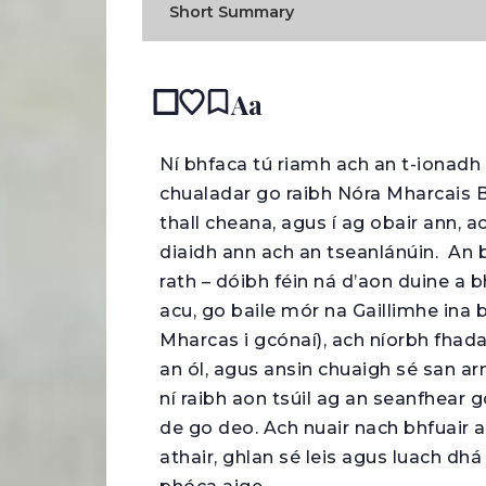
Short Summary
Aa
N
í bhfaca tú riamh ach an t-ionadh
chualadar go raibh Nóra Mharcais Bh
thall cheana, agus í ag obair ann, a
diaidh ann ach an tseanlánúin. An b
rath – dóibh féin ná d’aon duine a 
acu, go baile mór na Gaillimhe ina bh
Mharcas i gcónaí), ach níorbh fhada 
an ól, agus ansin chuaigh sé san arm
ní raibh aon tsúil ag an seanfhear
de go deo. Ach nuair nach bhfuair 
athair, ghlan sé leis agus luach dhá