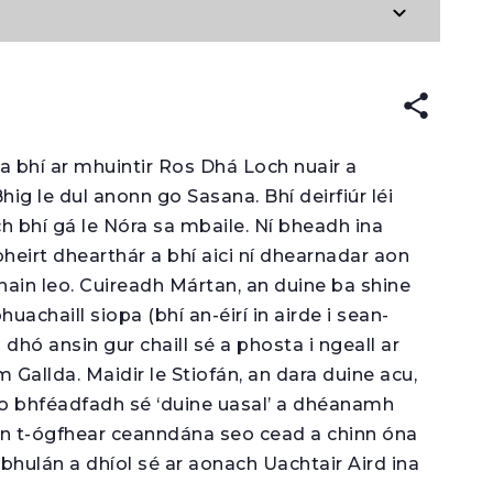
 a bhí ar mhuintir Ros Dhá Loch nuair a
ig le dul anonn go Sasana. Bhí deirfiúr léi
ch bhí gá le Nóra sa mbaile. Ní bheadh ina
heirt dhearthár a bhí aici ní dhearnadar aon
bhain leo. Cuireadh Mártan, an duine ba shine
uachaill siopa (bhí an-éirí in airde i sean-
dhó ansin gur chaill sé a phosta i ngeall ar
 Gallda. Maidir le Stiofán, an dara duine acu,
 go bhféadfadh sé ‘duine uasal’ a dhéanamh
an t-ógfhear ceanndána seo cead a chinn óna
 bhulán a dhíol sé ar aonach Uachtair Aird ina