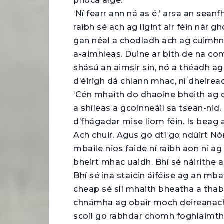
phóca aige.
‘Ní fearr ann ná as é,’ arsa an seanf
raibh sé ach ag ligint air féin nár gh
gan néal a chodladh ach ag cuimhn
a-aimhleas. Duine ar bith de na c
shású an aimsir sin, nó a théadh ag
d’éirigh dá chlann mhac, ní dheiread
‘Cén mhaith do dhaoine bheith ag 
a shíleas a gcoinneáil sa tsean-nid
d’fhágadar mise liom féin. Is beag 
Ach chuir. Agus go dtí go ndúirt Nór
mbaile níos faide ní raibh aon ní a
bheirt mhac uaidh. Bhí sé náirithe
Bhí sé ina staicín áiféise ag an mba
cheap sé slí mhaith bheatha a thabh
chnámha ag obair moch deireanach f
scoil go rabhdar chomh foghlaimthe 