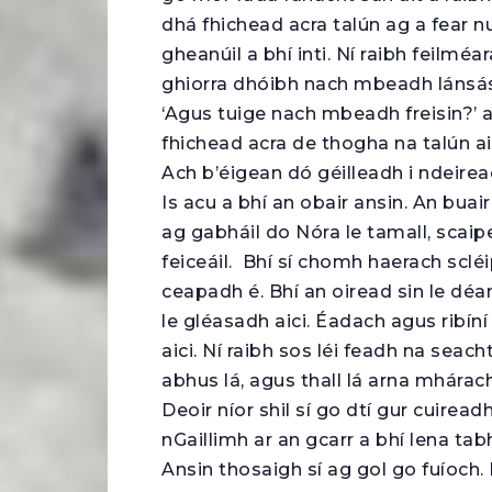
dhá fhichead acra talún ag a fear n
gheanúil a bhí inti. Ní raibh feilmé
ghiorra dhóibh nach mbeadh lánsás
‘Agus tuige nach mbeadh freisin?’ 
fhichead acra de thogha na talún ai
Ach b’éigean dó géilleadh i ndeirea
Is acu a bhí an obair ansin. An bu
ag gabháil do Nóra le tamall, scaipea
feiceáil. Bhí sí chomh haerach scléi
ceapadh é. Bhí an oiread sin le dé
le gléasadh aici. Éadach agus ribín
aici. Ní raibh sos léi feadh na seach
abhus lá, agus thall lá arna mhárach
Deoir níor shil sí go dtí gur cuirea
nGaillimh ar an gcarr a bhí lena tab
Ansin thosaigh sí ag gol go fuíoch.