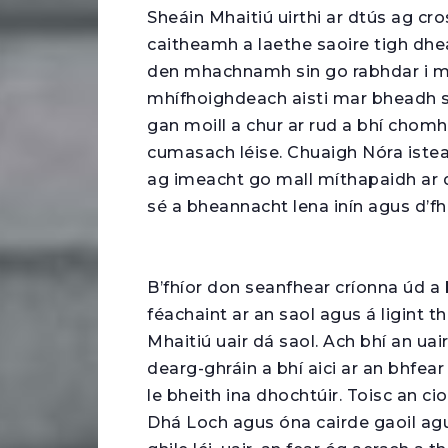
Sheáin Mhaitiú uirthi ar dtús ag c
caitheamh a laethe saoire tigh dhear
den mhachnamh sin go rabhdar i mB
mhífhoighdeach aisti mar bheadh sí
gan moill a chur ar rud a bhí ch
cumasach léise. Chuaigh Nóra istea
ag imeacht go mall míthapaidh ar d
sé a bheannacht lena inín agus d’fhi
B’fhíor don seanfhear críonna úd a 
féachaint ar an saol agus á ligint th
Mhaitiú uair dá saol. Ach bhí an uai
dearg-ghráin a bhí aici ar an bhfear
le bheith ina dhochtúir. Toisc an ci
Dhá Loch agus óna cairde gaoil agu