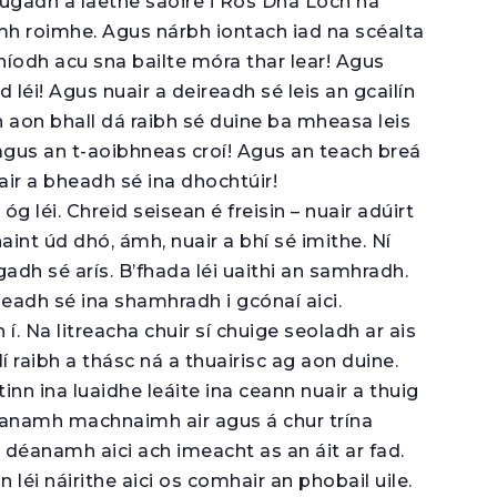
 thugadh a laethe saoire i Ros Dhá Loch ná
iamh roimhe. Agus nárbh iontach iad na scéalta
 bhíodh acu sna bailte móra thar lear! Agus
 léi! Agus nuair a deireadh sé leis an gcailín
in aon bhall dá raibh sé duine ba mheasa leis
s agus an t-aoibhneas croí! Agus an teach breá
air a bheadh sé ina dhochtúir!
óg léi. Chreid seisean é freisin – nuair adúirt
int úd dhó, ámh, nuair a bhí sé imithe. Ní
gadh sé arís. B’fhada léi uaithi an samhradh.
bheadh sé ina shamhradh i gcónaí aici.
í. Na litreacha chuir sí chuige seoladh ar ais
 Ní raibh a thásc ná a thuairisc ag aon duine.
ntinn ina luaidhe leáite ina ceann nuair a thuig
 déanamh machnaimh air agus á chur trína
le déanamh aici ach imeacht as an áit ar fad.
 léi náirithe aici os comhair an phobail uile.