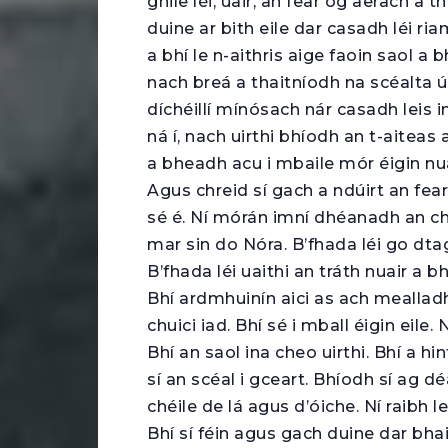
ghile léi, uair, an fear óg aerach a
duine ar bith eile dar casadh léi r
a bhí le n-aithris aige faoin saol a
nach breá a thaitníodh na scéalta úd
díchéillí mínósach nár casadh leis 
ná í, nach uirthi bhíodh an t-aitea
a bheadh acu i mbaile mór éigin nu
Agus chreid sí gach a ndúirt an fear 
sé é. Ní mórán imní dhéanadh an cha
mar sin do Nóra. B’fhada léi go dta
B’fhada léi uaithi an tráth nuair a 
Bhí ardmhuinín aici as ach mealladh 
chuici iad. Bhí sé i mball éigin eile.
Bhí an saol ina cheo uirthi. Bhí a hi
sí an scéal i gceart. Bhíodh sí ag
chéile de lá agus d’óiche. Ní raibh 
Bhí sí féin agus gach duine dar bhain