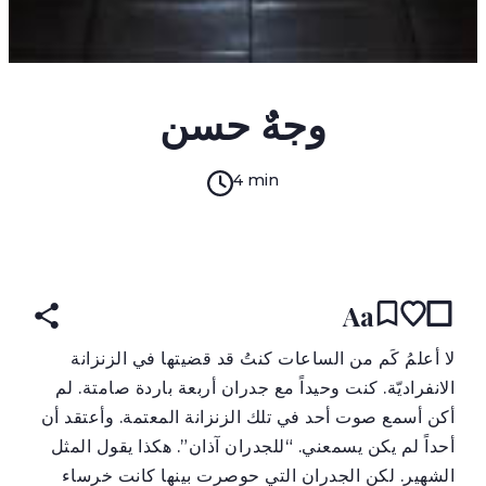
وجهٌ حسن
4 min
(original)
ARABIC
עברית
ENGLISH
READ IN:
Aa
ل
ا أعلمُ كَم من الساعات كنتُ قد قضيتها في الزنزانة
الانفراديّة. كنت وحيداً مع جدران أربعة باردة صامتة. لم
أكن أسمع صوت أحد في تلك الزنزانة المعتمة. وأعتقد أن
أحداً لم يكن يسمعني. “للجدران آذان”. هكذا يقول المثل
الشهير. لكن الجدران التي حوصرت بينها كانت خرساء