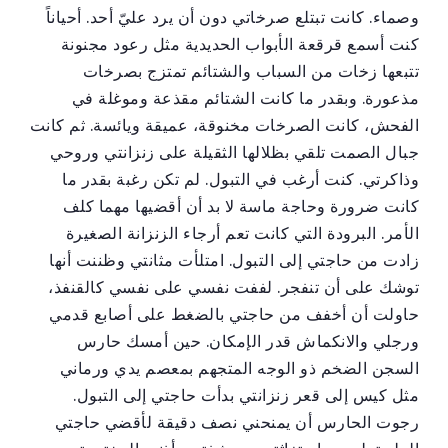
وصماء. كانت تبتلع صرخاتي دون أن يرد عليّ أحد. أحياناً
كنت أسمع قرقعة الأبواب الحديدية مثل رعود مجنونة
تتبعها زخات من السباب والشتائم تمتزج بصرخات
مذعورة. وبقدر ما كانت الشتائم مقذعة وموغلة في
الفحش، كانت الصرخات مخنوقة، عميقة ويائسة. ثم كانت
جبال الصمت تلقي بظلالها الثقيلة على زنزانتي وروحي
وذاكرتي. كنت أرغب في التبول. لم تكن رغبة بقدر ما
كانت ضرورة وحاجة ماسة لا بد أن أقضيها مهما كلف
الأمر. البرودة التي كانت تعم أرجاء الزنزانة الصغيرة
زادت من حاجتي إلى التبول. امتلأت مثانتي وظننت أنها
توشك على أن تنفجر. لففت نفسي على نفسي كالقنفذ،
حاولت أن أخفف من حاجتي بالضغط على أصابع قدمي
ورجلي والانكماش قدر الإمكان. حين أمسك حارس
السجن الضخم ذو الوجه المتجهم بمعصم يدي ورماني
مثل كيس إلى قعر زنزانتي بدأت حاجتي إلى التبول.
رجوت الحارس أن يمنحني نصف دقيقة لأقضي حاجتي