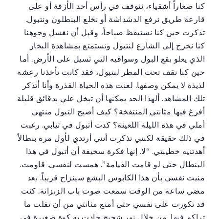
كنا صغاراً أشقياء، نتوقف في رأس أحد الأزقة أو على
قارعة طريق نرفع الدشداشة أو نخلع البنطلون ونتبول.
تذكرت حين كنا نستيقظ صباحاً، وقبل أن نغسل وجوهنا
كنا نخرج إلى الشارع لنتبول ونستمتع بمشاهدة البخار
الذي يعلو بقع البول وسواقيه التي تسيل على الأرض. أما
حين كنا نقف تحت المطر لنتبول، فقد كانت تأخذنا رعشة
لذيذة لا يمكن وصفها. لعنت هذه الحياة القذرة وأنا أتذكر
تلك المشاهد. ألهذا الحد يمكنها أن تبخل علي بدقائق قليلة
أفرغ فيها مثانتي المنتفخة؟ كيف أصبح التبول منتهى
أملي في هذه الليلة اللعينة؟ كدت أتبول في ثيابي. رغبت
في ذلك حقيقة لكنني تذكرت أنني أرتدي لأول مرة بنطالاً
أهدتنيه خطيبتي. “لا. إنها فكرة سخيفة أن أتبول في هذا
البنطال حتى لو قامت القيامة”. همست لنفسي. قاومت.
منيت نفسي بأن هذا الكابوس البشع سينزاح قريباً. بعد
مضي ساعة من الوقت سمعت صوت باب الزنزانة. كنت
قد تكورت على نفسي حتى أمنع مثانتي من أن تفلت ما
تراكم فيها. من خلال نور شحيح جادت به كوة صغيرة في