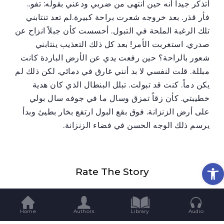
أتذكر جيداً أنه حين انتهى من ضربي ودعني بقوله: تفو..
فأر قذر. بعد خروجه شعرت براحة كبيرة.لم تعد تنتابني
تلك الرغبة الملحة في التبول. أحسست كأن جبلاً انزاح عن
صدري. استغربت الأمر! بعد كل ذلك التعذيب ينتابني
شعور بالراحة؟ حين رفعت يدي عن الأرض الباردة كانت
مبللة. قلت لنفسي لا بد أنني غارق في دمائي. لكن ذلك لم
يكن دماً. كنت قد تبولت. تبلل البنطال الذي كان هدية
خطيبتي. كأن زقاً تمزق وسال ما في جوفه سال بولي
على أرض الزنزانة. فوق بقع البول ارتفع بخار بطيئ وبدأ
يرسم ذلك الوجه الحسن في فضاء الزنزانة.
Op
Rate The Story
Home
Authors
Library
Audio