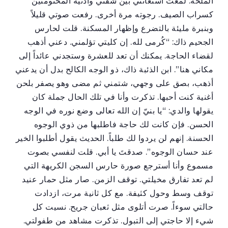
الملحة. لمعت استغاثتي بين شفتي وأذنيه المختومتين
كسراب الصيف. رجوته مرة أخرى. رفعت صوتي قليلاً
وبنبرة مليئة بالتضرع وإظهار المسكنة. قلت لحارس
الجحيم ذاك: “كُرمى لله. إن كليتي تؤلمني. دعني أذهب
لقضاء الحاجة. يمكنك أن تعد للعشرة وستجدني عائداً إلى
مكاني هنا”. ابن الذئبة ذاك، ذو الوجه الكالح بدل أن يدعني
أذهب، بصق على وجهي، شتمني ثم مضى وهو يصفر بلحن
أغنية كنت أحبها. تذكرت وأنا في تلك الحال جملة كان
يقولها والدي: “يا بنيّ إن الله تعالى وضع نوره في الوجه
الحسن. فإن كانت لك حاجة فاطلبها من ذوي الوجوه
الحسنة. إنهم لن يردوا لك طلباً. الحديث يقول أطلبوا الخير
عند حسان الوجوه”. صدقتَ يا أبي. قلت لنفسي بصوت
مسموع وأنا أسترجع صورة حارس السجن الكريهة التي
لم تعد تفارق مخيلتي. توقف الزمن. صار مثل حمار عنيد
توقف وسط وحول كثيفة. مع كل ثانية مرت، ازدادت
حالتي سوءاً. صرت أتلوى مثل ثعبان جريح. نسيت كل
شيء إلا حاجتي إلى التبول. تذكرت مشاهد من طفولتي.