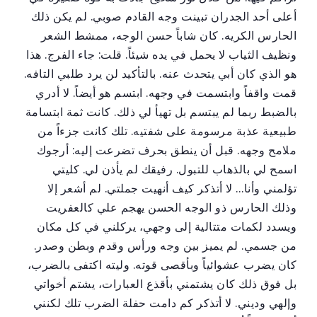
أعلى أحد الجدران تبينت وجه القادم صوبي. لم يكن ذلك
الحارس الكريه. كان شاباً حسن الوجه، ممشط الشعر
ونظيف الثياب لا يحمل في يده شيئاً. قلت: جاء الفرج. هذا
هو الذي كان أبي يتحدث عنه. بالتأكيد لن يرد طلبي التافه.
قمت واقفاً وابتسمت في وجهه. ابتسم هو أيضاً. لا أدري
بالضبط ربما لم يبتسم بل تهيأ لي ذلك. كانت ثمة ابتسامة
طبيعية عذبة مرسومة على شفتيه. تلك كانت جزءاً من
ملامح وجهه. قبل أن ينطق بحرف تضرعت إليه: أرجوك
اسمح لي بالذهاب للتبول. رفيقك لم يأذن لي. كليتي
تؤلمني وأنا… لا أتذكر كيف أنهيت جملتي. لم أشعر إلا
وذلك الحارس ذو الوجه الحسن يهجم علي كالعفريت
ويسدد لكمات متتالية إلى وجهي، يركلني في كل مكان
من جسمي. لم يميز بين وجه ورأس وقدم وبطن وصدر.
كان يضرب عشوائياً وبأقصى قوته. وليته اكتفى بالضرب،
بل فوق ذلك كان يشتمني بأقذع العبارات، يشتم أخواتي
وإلهي وديني. لا أتذكر كم دامت حفلة الضرب تلك لكنني