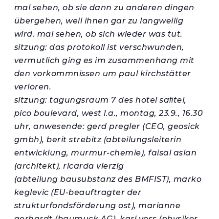
mal sehen, ob sie dann zu anderen dingen
übergehen, weil ihnen gar zu langweilig
wird. mal sehen, ob sich wieder was tut.
sitzung: das protokoll ist verschwunden,
vermutlich ging es im zusammenhang mit
den vorkommnissen um paul kirchstätter
verloren.
sitzung: tagungsraum 7 des hotel saﬁtel,
pico boulevard, west l.a., montag, 23.9., 16.30
uhr, anwesende: gerd pregler (CEO, geosick
gmbh), berit strebitz (abteilungsleiterin
entwicklung, murmur-chemie), faisal aslan
(architekt), ricarda vierzig
(abteilung bausubstanz des BMFIST), marko
keglevic (EU-beauftragter der
strukturfondsförderung ost), marianne
gerhardt (baumuck AG), karl voss (physiker,