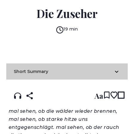
KATHRIN RÖGGLA
Die Zuseher
19 min
READ IN:
ENGLISH
עברית
GERMAN
(original)
Short Summary
Aa
mal sehen, ob die wälder wieder brennen,
mal sehen, ob starke hitze uns
entgegenschlägt. mal sehen, ob der rauch