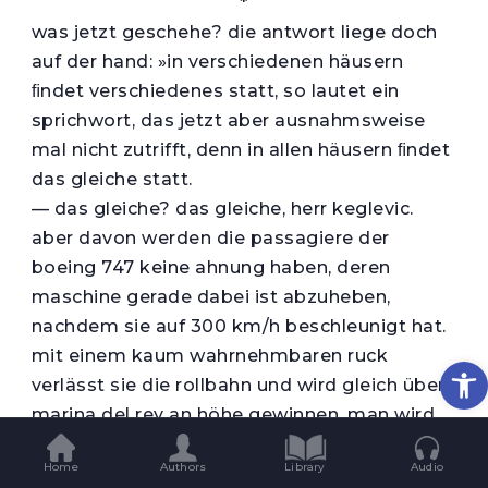
*
was jetzt geschehe? die antwort liege doch
auf der hand: »in verschiedenen häusern
ﬁndet verschiedenes statt, so lautet ein
sprichwort, das jetzt aber ausnahmsweise
mal nicht zutrifft, denn in allen häusern ﬁndet
das gleiche statt.
— das gleiche? das gleiche, herr keglevic.
aber davon werden die passagiere der
boeing 747 keine ahnung haben, deren
maschine gerade dabei ist abzuheben,
nachdem sie auf 300 km/h beschleunigt hat.
mit einem kaum wahrnehmbaren ruck
Op
verlässt sie die rollbahn und wird gleich über
marina del rey an höhe gewinnen. man wird
sie durch die unterschiedlichen schichten des
Home
Authors
Library
Audio
frühabendlichen nebels hindurch sehen