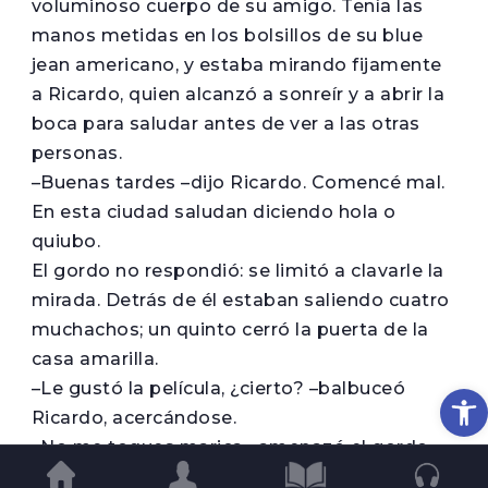
voluminoso cuerpo de su amigo. Tenía las
manos metidas en los bolsillos de su blue
jean americano, y estaba mirando fijamente
a Ricardo, quien alcanzó a sonreír y a abrir la
boca para saludar antes de ver a las otras
personas.
–Buenas tardes –dijo Ricardo. Comencé mal.
En esta ciudad saludan diciendo hola o
quiubo.
El gordo no respondió: se limitó a clavarle la
mirada. Detrás de él estaban saliendo cuatro
muchachos; un quinto cerró la puerta de la
casa amarilla.
–Le gustó la película, ¿cierto? –balbuceó
Op
Ricardo, acercándose.
–No me toques marica –amenazó el gordo,
después de un instante de vacilación–, no te