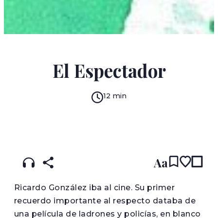
ANDRÉS CAICEDO
El Espectador
12 min
READ IN:
ENGLISH
עברית
SPANISH
(original)
Aa
R
icardo González iba al cine. Su primer
recuerdo importante al respecto databa de
una película de ladrones y policías, en blanco