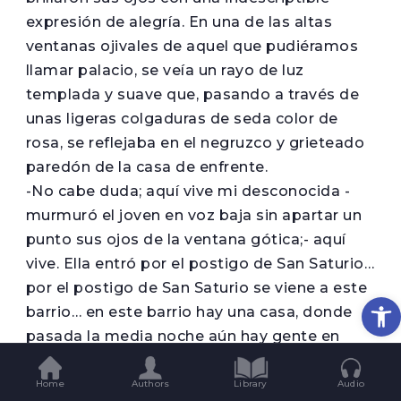
expresión de alegría. En una de las altas
ventanas ojivales de aquel que pudiéramos
llamar palacio, se veía un rayo de luz
templada y suave que, pasando a través de
unas ligeras colgaduras de seda color de
rosa, se reflejaba en el negruzco y grieteado
paredón de la casa de enfrente.
-No cabe duda; aquí vive mi desconocida -
murmuró el joven en voz baja sin apartar un
punto sus ojos de la ventana gótica;- aquí
vive. Ella entró por el postigo de San Saturio…
por el postigo de San Saturio se viene a este
Op
barrio… en este barrio hay una casa, donde
pasada la media noche aún hay gente en
vela… ¿En vela? ¿Quién sino ella, que vuelve
de sus nocturnas excursiones, puede estarlo
Home
Authors
Library
Audio