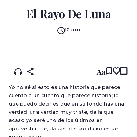
GUSTAVO ADOLFO BÉCQUER
El Rayo De Luna
10 min
READ IN:
ENGLISH
עברית
SPANISH
(original)
Aa
Y
o no sé si esto es una historia que parece
cuento o un cuento que parece historia; lo
que puedo decir es que en su fondo hay una
verdad, una verdad muy triste, de la que
acaso yo seré uno de los últimos en
aprovecharme, dadas mis condiciones de
imaginación.