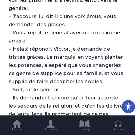
voir les prisonniers. Il revint bientôt vers le
général.
– J’accours, lui dit-il d’une voix émue, vous
demander des grâces.
– Vous! reprit le général avec un ton d’ironie
amère.
– Hélas! répondit Victor, je demande de
tristes grâces. Le marquis, en voyant planter
les potences, a espéré que vous changeriez
ce genre de supplice pour sa famille, et vous
supplie de faire décapiter les nobles.
– Soit, dit le général.
– Ils demandent encore qu’on leur accorde
Op
les secours de la religion, et qu’on les délivre
de leurs liens; ils promettent de ne pas
chercher à fuir.
Home
Authors
Library
Audio
– J’y consens, dit le général; mais vous m’en