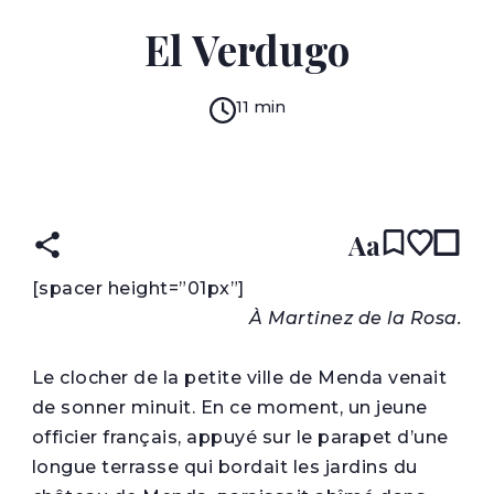
HONORÉ DE BALZAC
El Verdugo
11 min
READ IN:
ENGLISH
עברית
FRENCH
(original)
Aa
[
spacer height=”01px”]
À Martinez de la Rosa.
Le clocher de la petite ville de Menda venait
de sonner minuit. En ce moment, un jeune
officier français, appuyé sur le parapet d’une
longue terrasse qui bordait les jardins du