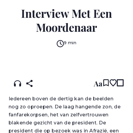
DAAN HEERMA VAN VOSS
Interview Met Een
Moordenaar
9 min
READ IN:
ENGLISH
עברית
DUTCH
(original)
Aa
I
edereen boven de dertig kan de beelden
nog zo oproepen. De laag hangende zon, de
fanfarekorpsen, het van zelfvertrouwen
blakende gezicht van de president. De
president die op bezoek was in Afrazië, een