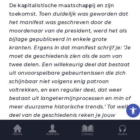
De kapitalistische maatschappij en zijn
toekomst
. Toen duidelijk was geworden dat
het manifest was geschreven door de
moordenaar van de president, werd het als
bijlage gepubliceerd in enkele grote
kranten. Ergens in dat manifest schrijf je: ‘Je
moet de geschiedenis zien als de som van
twee delen. Een willekeurig deel dat bestaat
uit onvoorspelbare gebeurtenissen die zich
schijnbaar niet volgens enig patroon
voltrekken, en een regulier deel, dat weer
bestaat uit langetermijnprocessen en min of
Op
meer duurzame historische trends.’ Tot welk
deel van de geschiedenis reken je jouw
daad?
‘Dat is een moeilijke vraag. Een
Home
Authors
Library
Audio