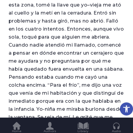
esta zona, tomé la llave que yo–vieja me ató
al cuello y la metí en la cerradura. Entró sin
problemas y hasta giró, mas no abrió. Falló
en los cuatro intentos. Entonces, aunque vivo
sola, toqué para que alguien me abriera.
Cuando nadie atendió mi llamado, comencé
a pensar en dónde encontrar un cerrajero que
me ayudara y no preguntara por qué me
había quedado fuera envuelta en una sábana.
Pensando estaba cuando me cayó una
colcha encima. “Para el frío”, me dijo una voz
que venía de mi habitación y que distinguí de
inmediato porque era con la que hablaba en
Op
la infancia. Yo-niña me miraba burlona desde
la ventana. Se reía de mí. Le grité que me
abriera, que me abriera de inmediato, que me
Home
Authors
Library
Audio