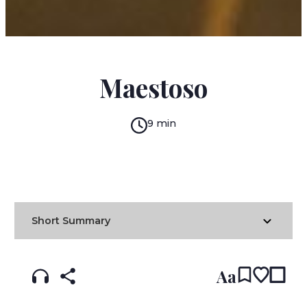
JORGE VOLPI
Maestoso
9 min
READ IN:
ENGLISH
עברית
FRENCH
(original)
Short Summary
Aa