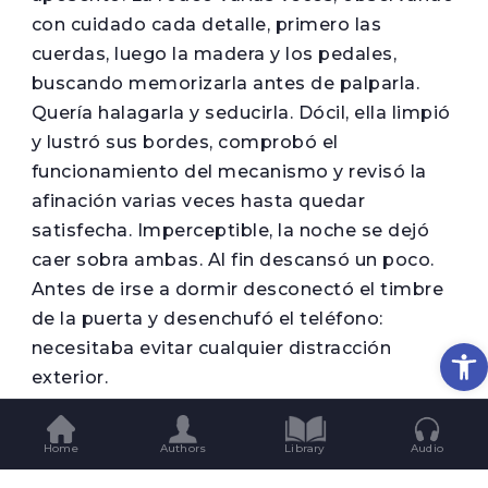
con cuidado cada detalle, primero las
cuerdas, luego la madera y los pedales,
buscando memorizarla antes de palparla.
Quería halagarla y seducirla. Dócil, ella limpió
y lustró sus bordes, comprobó el
funcionamiento del mecanismo y revisó la
afinación varias veces hasta quedar
satisfecha. Imperceptible, la noche se dejó
caer sobra ambas. Al fin descansó un poco.
Antes de irse a dormir desconectó el timbre
de la puerta y desenchufó el teléfono:
Op
necesitaba evitar cualquier distracción
exterior.
Así se inició su reclusión, su aprendizaje, su
camino. A las siete de la mañana se sentó
Home
Authors
Library
Audio
frente al instrumento con el semblante claro