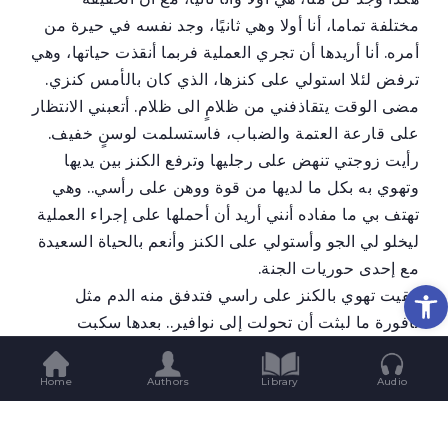
مختلفة تماما، أنا أولا وهي ثانيًا، وجد نفسه في حيرة من
أمره. أنا أريدها أن تجري العملية فربما أنقذت حياتها، وهي
ترفض لئلا استولي على كنزها، الذي كان بالأمس كنزي.
مضى الوقت يتقاذفني من ظلامٍ الى ظلام. أتعبني الانتظار
على قارعة العتمة والضباب، فاستسلمت لوسنٍ خفيف.
رأيت زوجتي تنهض على رجليها وترفع الكنز بين يديها
وتهوي به بكل ما لديها من قوة ووهن على رأسي.. وهي
تهتف بي ما مفاده أنني أريد أن أحملها على إجراء العملية
ليخلو لي الجو وأستولي على الكنز وأنعم بالحياة السعيدة
مع إحدى حوريات الجنة.
Op
بقيت تهوي بالكنز على راسي فتدفق منه الدم مثل
نافورة ما لبثت أن تحولت إلى نوافير.. بعدها سكبت
زوجتي علي مادة مشتعلة.. فانبعثت رائحة اللحم المحروق
من جسدي منطلقة في الشوارع والظلمات. في هذه
Home
Authors
Library
Audio
الاثناء خرجتُ من جسدي. ونظرت اليها: كانت ملقاة الى
جانب جثتي.. صرخت هل ماتت زوجتي؟ وبقيت أصرخ وأنا