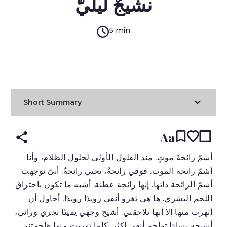
نشيجٌ لَيليّ
5 min
(original)
ARABIC
עברית
ENGLISH
READ IN:
Short Summary
Aa
أشمّ رائحةَ موتٍ. منذ الفلول الأولى لحلول الظلام، وأنا
أشمّ رائحة الموت. فوقي رائحةٌ، تحتي رائحةٌ. أنىّ توجهت
أشمّ الرائحة ذاتها. إنها رائحة عطنة. أشبه ما تكون باحتراق
اللحم البشري. ها هي تغزو أنفي رويدًا رويدًا. أحاول أن
أتهرب منها إلا أنها تلاحقني. أشيح وجهي يمينًا تجري ورائي،
أشيحه يسارًا تهاجم أنفي اكثر. كلما تهربت منها هاجمتني