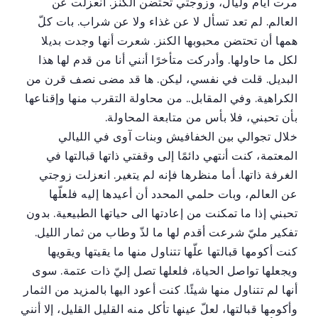
مرت أيام وليال، وزوجتي تحتضن الكنز. انعزلت عن
العالم. لم تعد تسأل لا عن غذاء ولا عن شراب. بات كلّ
همها أن تحتضن محبوبها الكنز. شعرت أنها وجدت بديلا
لكل ما حاولها. وأدركت متأخرًا أنني أنا من قدم لها هذا
البديل. قلت في نفسي، ليكن. ها قد مضى نصف قرن من
الكراهية. وفي المقابل.. من محاولة التقرب منها وإقناعها
بأن تحبني، فلا بأس من متابعة المحاولة.
خلال تجوالي بين الخفافيش وبنات آوى في الليالي
المعتمة، كنت أنتهي دائمًا إلى وقفتي ذاتها قبالتها في
الغرفة ذاتها. أما منظرها فإنه لم يتغير. انعزلت زوجتي
عن العالم، وبات حلمي المحدد أن أعيدها إليه فلعلّها
تحبني إذا ما تمكنت من إعادتها الى حياتها الطبيعية. بدون
تفكير مليّ شرعت أقدم لها ما لذّ وطاب من ثمار الليل.
كنت أكومها قبالتها علّها تتناول منها ما يقيتها ويقويها
ويجعلها تواصل الحياة، فلعلها تصل إليّ ذات عتمة. سوى
أنها لم تتناول منها شيئًا. كنت أعود اليها بالمزيد من الثمار
وأكومها قبالتها، لعلّ عينها تأكل منه القليل القليل، إلا أنني