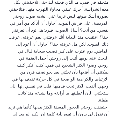
متجمّد في فمي، ما الذي فعلته لك حتى تلاحقينني بكل
هذه الشراسة. أحرك عنقي محاولا التهرب منها، فتلاحقني
بصورة أشدّ. صوتها ليس غريبا عني.. يشبه صوت زوجتي
المريضة، على فراش الموت. أحاول أن أتأكد من أمر في
نفسي. من أنت؟ أسال الصوت، فيرد: هل تود أن تعرفني
حقا؟ اعتقدت منذ البداية أنك عرفتني. نعم عرفته، عرفت
ذلك الصوت. لكن هل عرفته حقا؟ أحاول أن أعود إلى
الماضي. يوم عثرت على كنز قضيت سحابة ليال في
البحث عنه. يومها أتيت إلى زوجتي أحمل العتمة في
روحي وضوء الكنز الشحيح في فمي. كنت أفكر كيف
يمكنني أن أقنعها بأن تحبّني بعد نحو نصف قرن من
الارتباط والكراهية الواضحة في كل حركة تقذف بها في
وجهي. ألقيت الكنز تحت قدميها. قلت في نفسي إنها الآن
ستحبّني. الآن أعطيتها ما أرادته وما نشدته منذ كانت
طفلة.
احتضنت زوجتي العجوز المسنة الكنزَ بيديها كأنما هي تريد
أن تقول لي بدون أن تفوه بأية كلمة إن الكنز لم يعد لي