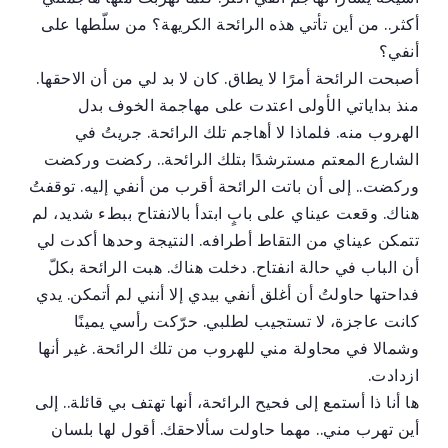
أكثر.. من أين تأتي هذه الرائحة الكريهة؟ من سلّطها على
أنفي؟
أصبحت الرائحة أمرًا لا يطاق. كان لا بد لي من أن الاحقها.
منذ بداياتي الأولى اعتدت على مهاجمة الخوف بدل
الهروب منه. فلماذا لا أهاجم تلك الرائحة. جريتُ في
الشارع المعتم مسترشدًا بتلك الرائحة.. ركضت وركضت
وركضت.. إلى أن باتت الرائحة أقرب من أنفي إليه. توقفتُ
هناك. وقعت عيناي على بابٍ ابتدأ بالانفتاح ببطء شديد، لم
تتمكن عيناي من التقاط أطرافه. النتيجة وحدها أكدت لي
أن الباب في حالة انفتاح. دخلت هناك. هبت الرائحة بكلّ
فداحتها حاولتُ أن أغلق أنفي بيدي إلا أنني لم أتمكن. يدي
كانت عاجزة، لا تستجيب لطلبي. حرّكت رأسي يمينًا
وشمالا في محاولة مني للهروب من تلك الرائحة. غير أنها
ازدادت.
ها أنا ذا أستمع إلى فحيح الرائحة، أنها تهتف بي قائلة.. إلى
أين تهرب مني.. مهما حاولت سألاحقك. أقول لها بلسان