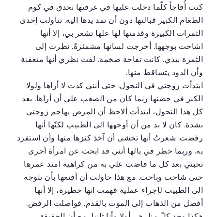
كنت أُفاجأ كلّما دخلت عليها في غرفتها تحدق في كوم
الطعام الكبير قبالتها دون أن تمد يدها اليه. تناولت إحدى
الثمرات الكبيرة وقدمتها لها علها تشعر بي، إلا أنها
اشاحت بوجهها. أخرجت لسانها مشمئزةً. نظرت إلى
الثمرة بيدي. كانت تفاحة ضخمة. لفت نظري أنها متعفنة
وأن الدود يتساقط منها.
ابتدأت زوجتي في النحول. حتى أنني كدت لا أراها ولولا
الكنز في حضنها ربما كان من الصعب علي أن أراها. بعد
كل هذا النحول، ابتدأت ألاحظ أن المرض يهاجم زوجتي
بشدة. كان لا بد من أن أوجهها الى الطبيب لكنّها أنها
رفضت. شعرتُ أنها تخشى أن آخذ كنزها منها وأن استفرد
به. وربما خطر في بالها أنني قد ابحث عن امرأة أخرى
تحبني بعد كل ما فاضت علي به من كراهية امتد عمرها
حتى شاخت وباخت. مع هذا حاولت أن أقنعها بأن تتوجه
الى الطبيب لإجراء عملية فهمت انها خطيرة، إلا أنها
أفضل من الذهاب إلى الموت بالقدم. فواصلت الرفض.
هكذا وجد كلّ منا، هي أولا وأنا ثانيا، مع أن الحقيقة