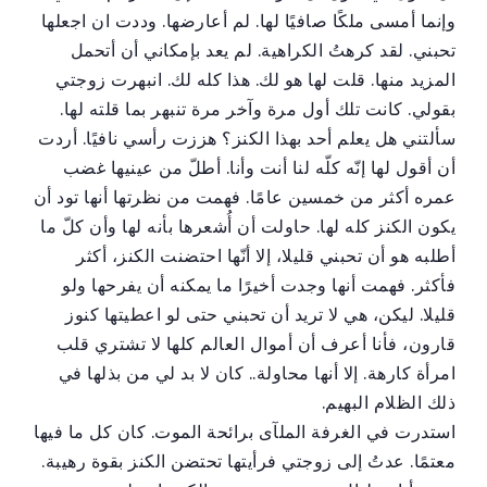
وإنما أمسى ملكًا صافيًا لها. لم أعارضها. وددت ان اجعلها
تحبني. لقد كرهتُ الكراهية. لم يعد بإمكاني أن أتحمل
المزيد منها. قلت لها هو لك. هذا كله لك. انبهرت زوجتي
بقولي. كانت تلك أول مرة وآخر مرة تنبهر بما قلته لها.
سألتني هل يعلم أحد بهذا الكنز؟ هززت رأسي نافيًا. أردت
أن أقول لها إنّه كلّه لنا أنت وأنا. أطلّ من عينيها غضب
عمره أكثر من خمسين عامًا. فهمت من نظرتها أنها تود أن
يكون الكنز كله لها. حاولت أن أُشعرها بأنه لها وأن كلّ ما
أطلبه هو أن تحبني قليلا، إلا أنّها احتضنت الكنز، أكثر
فأكثر. فهمت أنها وجدت أخيرًا ما يمكنه أن يفرحها ولو
قليلا. ليكن، هي لا تريد أن تحبني حتى لو اعطيتها كنوز
قارون، فأنا أعرف أن أموال العالم كلها لا تشتري قلب
امرأة كارهة. إلا أنها محاولة.. كان لا بد لي من بذلها في
ذلك الظلام البهيم.
استدرت في الغرفة الملآى برائحة الموت. كان كل ما فيها
معتمًا. عدتُ إلى زوجتي فرأيتها تحتضن الكنز بقوة رهيبة.