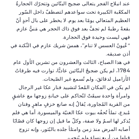
عند انبلاج الفجر يتعالى ضجيج البنّائين وتتحرّك الحجارةُ
المكعّبة الكبيرة تحت سواعدهم لتصطفّ داخل السّور
العظيم المتعالي يومًا بعد يوم. لا يخطر على بال أحدٍ أنّ
بقعةً رطبةً لم تجفَّ بعد فوق ذاك الحجر هي مَنيُّ عازم.
فهي ليست وحيدة فوق الحجارة.
“عُيونُ العسس لا تنام”، همسَ شريك عازم في الثّكنة في
أذن صديقه.
في هذا الصباح، الثالث والعشرون من تشرين الأول عام
1784، لم يكن ضجيجُ البنّائين عاديًّا، توارت فيه طرقاتُ
الأزاميل لدقائقَ، ولم تُسمع غير الصّيحات.
لم يكن في المكان المُعدّ لتشييد فنار عكا غير الرجال
وامرأة واحدة سيقَتْ لتُحاكم على خيانةِ زوجها مع عاشقٍ
من القرية المُجاورة، يُقالُ إنه صانع خزفٍ ماهرٍ وفنان
مُبدع، تملأ تُحفُه بيوت عكا الغنيّة والميسورة. أما هي فلم
يُذكر لها اسمٌ ولا صفة، وكلّ ما قيل إن زوجها كان قصّابًا
أصابه المرض منذ زمن وامتلأ جلده بالبُثور، وإنه تزوج
قبلها من أربع نساءٍ ولم يُنجب.