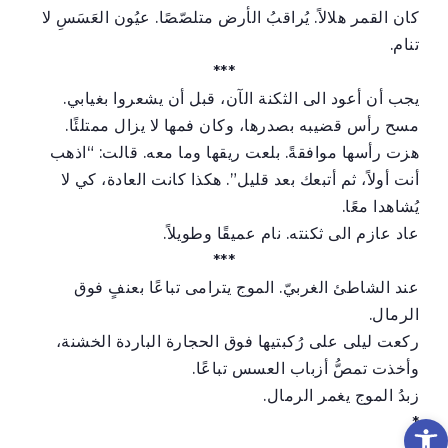
كان القمر هلالاً. يُراقبُ الأرض متلصّصًا. عيُون العَسَسِ لا
تنام.
***
يجب أن أعود الى الثكنة الآن، قبل أن يشعروا بغيابي.
مسح رأس قضيبه بصدرها، وكان فمها لا يزال ممتلئًا.
هزت رأسها موافقةً. بلعت ريقها وما معه. قالت: “اذهب
أنت أولاً، ثم أتبعك بعد قليل”. هكذا كانت العادة، كي لا
يُشاهدا معًا.
عاد عازم الى ثكنته. نام عميقًا وطويلاً.
***
عند الشاطئ الغربيّ. الموج يترامى تباعًا بعنفٍ فوق
الرمال.
ركعت ليلى على رُكبتيها فوق الحجارة الباردة الخشنة،
وأخذت تمصُّ أزباب العسس تباعًا.
زبدُ الموج يغمر الرمال.
Op
*