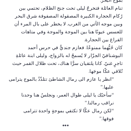
بموج البحر.
تنام العائلة فتخرجُ ليلى تحت جنح الظلام، تحتمي بين
رُكام الحجارة الكبيرة المصقولة المصفوفة شرق البحر
وبين موجه الآتي من الغرب. لا يخطر على بال المرء أن
للعسس عيونًا هنا بين الموجة والموجة وفي متاهات
الفراغ بين الحجارة.
كان حُبُّهما ممنوعًا. فعازم جنديٌّ في حرس أحمد
البوشناقيّ الجزّار لا يُسمحُ له بالزواج، وليلى ابنة عائلةِ
تاجرٍ غنيّ. كانا يلتقيان سرًّا هناك، تحت ظلال القمر حيث
تُلاقي عكّا موجَها.
“انظر يا عازم الى رمال الشاطئ تتلذّذُ بالموج يترامى
عليها.”
“سأحبّك يا ليلى طوال العمر، ونجلسُ هنا وحدنا
نراقب رمالنا.”
“لكن رمال عكّا لا تكتفي بموجةٍ واحدة تترامى
فوقها.”
***