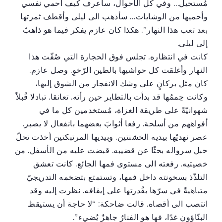
مُستحيل… وفي كل الأحوال، سأعرف كيف أحمي نفسي
وأحميها من الوشايات… سأذهب الى ليلى وأقطف ثمرتها
بعد تعب هذا النهار”. هكذا كان عازم يفكر فيما هو ذاهبٌ
إلى ليلى.
كانت في انتظاره. تجلس فوق الحجارة التي صُفّت هذا
النهار وأغلقت كل حواشيها بالطين الرّخوِ. وصل عازم.
كان مثل بركانٍ على وشك الانفجار من الشوق إليها،
وكانت حِممُها قد بدأت بالتطاير حين رأته. تعانقا. تبادلا قُبلاً
شهوانيّةً على طريقة الغزاة، مُستخدمين كل ما في
أفواههم من أسلحة. رفعا أثوابَ بعضهما بانفعال لا يصبر.
عصر نهديْها بيديه الخشنتين. وبيديها المرتبكتين أخذت تحلّ
حبل سرواله بحثًا عن قضيبه. قبضت عليه من الأسفل. من
خصيتيه. رفعته الى مستوى فمها الجائع. كانت تعشق
التلذّذ بسخونته داخل فمها، وتستمتع بتضخمه التدريجيّ
متباهيةً في سرّها بقُدرتها على إيقافه. نظرت إليه وقد
انتصب الى أقصاه. قالت ضاحكة: “لا حاجة أن يستيقظ
البنّاؤون غدًا، فها هو الفنارُ جاهزٌ يُضيء”.