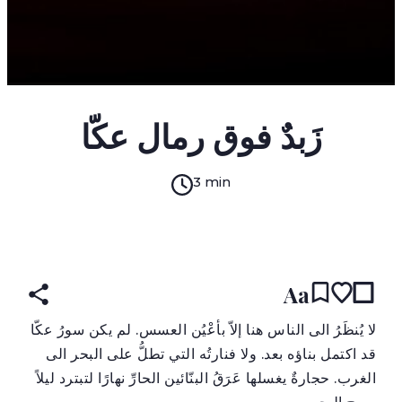
زَبدٌ فوق رمال عكّا
3 min
(original)
ARABIC
עברית
ENGLISH
READ IN:
Aa
ل
ا يُنظَرُ الى الناس هنا إلاّ بأعْيُن العسس. لم يكن سورُ عكّا
قد اكتمل بناؤه بعد. ولا فنارتُه التي تطلُّ على البحر الى
الغرب. حجارةٌ يغسلها عَرَقُ البنّائين الحارِّ نهارًا لتبترد ليلاً