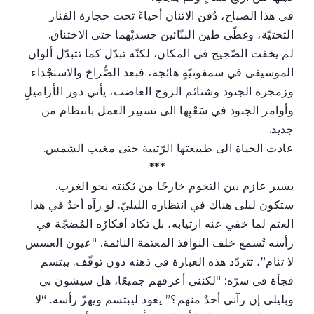
في هذا الصباح، دُفن الاثنان أحياءً تحت حجارة الفنار
التحتيّة، وغطّى طين البنّائين جسديْهما حتى الاختناق.
لم يخفت الضّجيج في المكان، لكنّه تبدّل كما تتبدّل ألوان
الموسيقى في سمفونيّةٍ هائجة، فبعد الصُّراخ والاستجْداء
وزمجرة الجنود وشتائم الزوج الغاضب، يأتي دور الأزاميلِ
وأوامر الجنود في سَعْيِها الى تسيير العمل بانتظام من
جديد.
عادت الحياة الى طبيعتها الرّتيبة حتى مغيب الشمس.
***
يسير عازم بين التخوم خارجًا من ثكنته نحو الغرب.
ستكون ليلى هناك في انتظاره الليليّ. لو رآه أحدٌ في هذا
العتم لما خفي عنه ارتيابه، بل تكاد أفكارُه المُضجّة في
رأسه تُسمع خلف النوافذ المعتمة النائمة. “عيون العسس
لا تنام”، تتردّد هذه العبارة في ذهنه دون توقّف. يبتسم
فجأة في سرّه: “لكنني أعرفهم جميعًا، هل سيشون بي
وبليلى إن رآني أحدٌ منهم؟” يعود ليبتسم ويهزّ رأسه. “لا