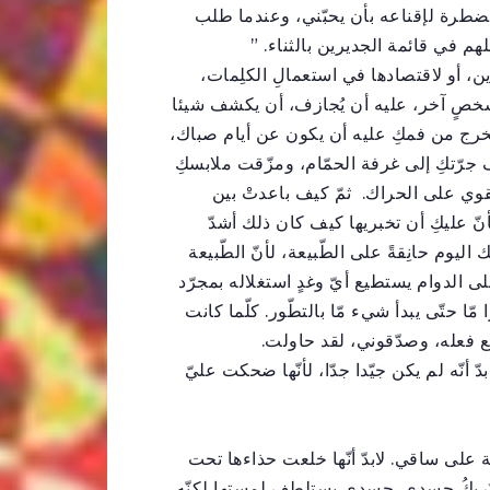
 مضطرة لإقناعه بأن يحبّني، وعندما طلب
م في قائمة الجديرين بالثناء. ”
ن، أو لاقتصادها في استعمالِ الكلِمات،
 شخصٍ آخر، عليه أن يُجازف، أن يكشف شيئا
يخرج من فمكِ عليه أن يكون عن أيام صباك،
 جرّتكِ إلى غرفة الحمّام، ومزّقت ملابسكِ
ي على الحراك. ثمّ كيف باعدتْ بين
ّ عليكِ أن تخبريها كيف كان ذلك أشدّ
ليوم حانِقةً على الطّبيعة، لأنّ الطّبيعة
لى الدوام يستطيع أيّ وغدٍ استغلاله بمجرّد
 مّا حتّى يبدأ شيء مّا بالتطّور. كلّما كانت
ع فعله، وصدّقوني، لقد حاولت.
دّ أنّه لم يكن جيّدا جدّا، لأنّها ضحكت عليّ
 على ساقي. لابدّ أنّها خلعت حذاءها تحت
 تُربكُ جسدي. جسدِي يستلطف لمستها لكنّه