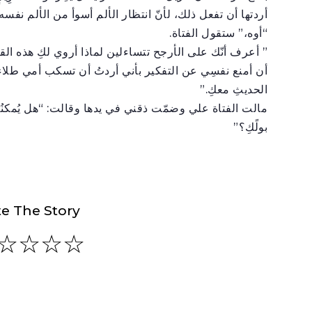
أردتها أن تفعل ذلك، لأنّ انتظار الألم أسوأ من الألم نفسه.
“أوه،” ستقول الفتاة.
” أعرف أنّك على الأرجح تتساءلين لماذا أروي لكِ هذه الق
أن أمنع نفسِي عن التفكير بأني أردتُ أن تسكب أمي طلاء ا
الحديثِ معكِ.”
مالت الفتاة علي وضمّت ذقني في يدها وقالت: “هل يُمكنُكِ
بولًكِ؟”
e The Story