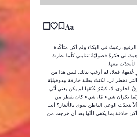
Aa
رفيع. رغبتُ في البكاء ولم أكن متأكّدة
 لي فكرةً فضوليّةً تنتابني كلّما نظرتُ
لأتحدّث معها.
ِ عُنقها، فعلا، لم أرغب بذلك. ليس هذا من
التي تخطر لي، لكنتُ بطلة خارقة بيدوفيليّة
لحلوى. لا، كسْرُ عُنُقها لم يكن يعني أنّي
 ربّما نكران شيء مّا، شيء كان يقطر من
لاّ يتحدّث الوعي الباطن سوى بالألغاز؟ أنت
أكن حاذقة بما يكفي لأنّها بعد أن خرجت من