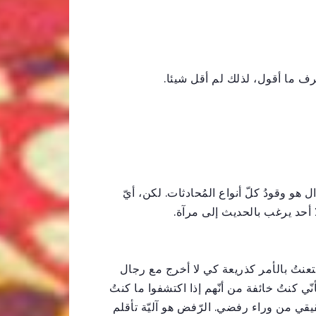
رف ما أقول، لذلك لم أقل شيئا.
و وقودُ كلّ أنواع المُحادثات. لكن، أيّ
 أحد يرغب بالحديث إلى مرآة.
ستعنتُ بالأمر كذريعة كي لا أخرج مع رجال
 كنتُ خائفة من أنّهم إذا اكتشفوا ما كنتُ
قيقي من وراء رفضي. الرّفض هو آليّة تأقلم