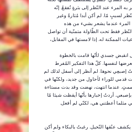
المرء عند النّظر إلى بثرةٍ تُفقعُ. إنّه
ظر لسببٍ مّا. لم أكن أبدا مُثارةً وغير
ّف المرء عندما يشعر بشيء من هذه
لنّظر فقط تحت الطّاولة متمنّية أن تواصل
عيات الممكنة له. إذا لامستها في المقابل،
 انقبض جسدي لأنّها قامت بالخطوة
عرضها لنفسها. كلّ هذا التفكير المُفرط
تُ إصبعِي نحوها. لم أنظر إلى أسفل لذلك لم
بت قدمي للوراء لأحاول من جديد، ولكنّها في
 صمتٍ. عندما انتهت، نهضت وقد بدت مستاءة
صبعي. أردتُ إخبارها بأنّها أيقظت شيئا مّا
 مثلما أعطتني هي، لكنّي لم أفعل.
ف عنُقها النّحيل. رغبتُ بالبكاء ولم أكن