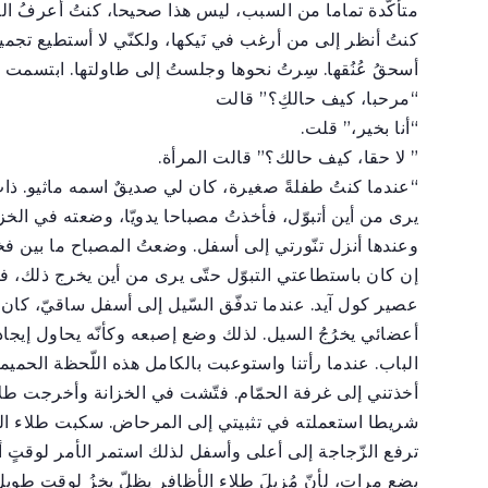
متأكّدة تماما من السبب، ليس هذا صحيحا، كنتُ أعرفُ الس
كنتُ أنظر إلى من أرغب في نَيكها، ولكنّي لا أستطيع تجميع
أسحقُ عُنُقها. سِرتُ نحوها وجلستُ إلى طاولتها. ابتسمت الفت
“مرحبا، كيف حالكِ؟” قالت
“أنا بخير،” قلت.
” لا حقا، كيف حالك؟” قالت المرأة.
“عندما كنتُ طفلةً صغيرة، كان لي صديقٌ اسمه ماثيو. ذات ي
يرى من أين أتبوّل، فأخذتُ مصباحا يدويّا، وضعته في الخزا
وعندها أنزل تنّورتي إلى أسفل. وضعتُ المصباح ما بين ف
إن كان باستطاعتي التبوّل حتّى يرى من أين يخرج ذلك، فف
عصير كول آيد. عندما تدفّق السّيل إلى أسفل ساقيّ، كان م
أعضائي يخرُجُ السيل. لذلك وضع إصبعه وكأنّه يحاول إيجا
الباب. عندما رأتنا واستوعبت بالكامل هذه اللّحظة الحم
أخذتني إلى غرفة الحمّام. فتّشت في الخزانة وأخرجت طل
شريطا استعملته في تثبيتي إلى المرحاض. سكبت طلاء ا
ترفع الزّجاجة إلى أعلى وأسفل لذلك استمر الأمر لوقتٍ
بضع مرات، لأنّ مُزيلَ طلاء الأظافر يظلّ يخِزُ لوقت طوِيلٍ