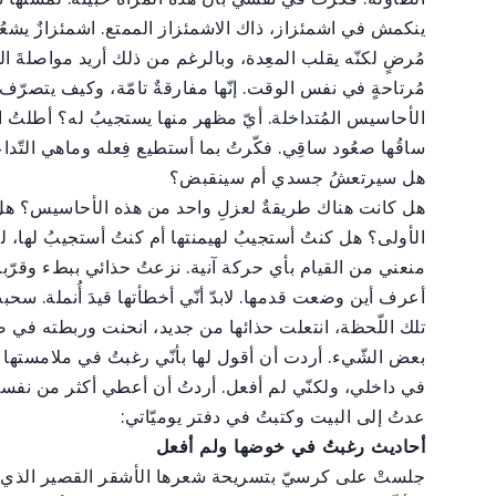
ينكمش في اشمئزاز، ذاك الاشمئزاز الممتع. اشمئزازٌ يشعُر به 
مُرضٍ لكنّه يقلب المعِدة، وبالرغم من ذلك أريد مواصلةَ النّ
مُرتاحةٍ في نفس الوقت. إنّها مفارقةٌ تامّة، وكيف يتصر
الأحاسيس المُتداخلة. أيّ مظهر منها يستجيبُ له؟ أطلتُ ا
ساقُها صعُود ساقِي. فكّرتُ بما أستطيع فِعله وماهي التّدا
هل سيرتعشُ جسدي أم سينقبض؟
هل كانت هناك طريقةٌ لعزلِ واحد من هذه الأحاسيس؟ هل
الأولى؟ هل كنتُ أستجيبُ لهيمنتها أم كنتُ أستجيبُ لها، ل
منعني من القيام بأي حركة آنية. نزعتُ حذائي ببطء وقرّب
أعرف أين وضعت قدمها. لابدّ أنّي أخطأتها قيدَ أُنملة. سح
تلك اللّحظة، انتعلت حذائها من جديد، انحنت وربطته في
بعض الشّيء. أردت أن أقول لها بأنّي رغبتُ في ملامستها بإ
في داخلي، ولكنّي لم أفعل. أردتُ أن أعطي أكثر من نفسي
عدتُ إلى البيت وكتبتُ في دفتر يوميّاتي:
أحاديث رغبتُ في خوضها ولم أفعل
جلستْ على كرسيّ بتسريحة شعرها الأشقر القصير الذي يكش