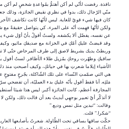
نافذة. رفضت لأنّي لم أكن أهتمُّ بمُواعدةِ شخصٍ لم أكن
منّي الرّجال ذلك، بدوا في نظري نقيض الجائزة، وذلك جعله
كان فيها شيء قويّ للغاية. ليس لأنّها كانت تكاشف الآخري
ولكن لأنّها فهِمت أنّه على المرء، كي يتواصل حقيقةً مع
عن نفسه، يفضّل ألا يكشفه. ولستُ أقولُ بأنّ أوّل شيء 
وقد قبضتْ عليكِ أمّكِ في الخزانة مع صديقكِ ماثيو، وكيف
وربطتْ يديك بشريط لاصق إلى طرف المرحاض حتّى لا تقو
ساقيكِ وطهّرت روحكِ بمُزيل طلاء الأظافر. لستُ أقول بأن
الأشياء إيلاما شعرتِ بها في حياتكِ، وكيف أصبحتِ منذ ذلك ا
هي التي صمّمتِ النّساء على تلك الشّاكلة، بجُرحٍ مفتوحٍ ع
مَلئِه. أنا فقط أقول بأنّه عليكِ بدء العمليّة، أن تفضحي سرّا
المجازفة أعظم، كانت الجائزة أكبر. ليس هذا شيئا أستطي
لا أتذكّر أيّ تعبير بوجهِي أبديتُ بعد أن قالت ذلك، ولكن لا ب
وقالت: “تبدين مثل نمس وديع.”
“شكرا.” قلت.
حكّت ساقها بساقي تحت الطّاولة. شعرتُ بأصابعها العارية
الطّاولة. فكّرتُ في نفسي بأنّ هذه المرأة خبيثة. لمستها