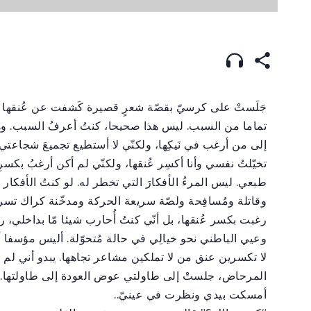
ج
َلَستْ على كرسيّ بقصّة شعرٍ قصيرة كَشفت عن عُنقها ال
تماما من السبب. ليس هذا صحيحا، كنتُ أعرفُ السبب. وهبتْ
إلى من أرغب في نَيكِها، ولكنّي لا أستطيع تجميعَ شجاعتي 
تخيّلتُ نفسي وأنا أكسِر عُنقها، ولكنّي لم أكن أرغبُ بكسر
طبعي. ليس المرءُ الأفكارَ التي تخطر له. لو كنتُ الأفكار 
وقاتلة ومُسافِحة ولصّة سريعة الحركة ومدخّنة كراك تسرقُ ا
رغبت بكسر عُنقها، بل أنّي كنتُ أُحارب شيئا مّا بداخلي،
وعيي الباطني نحو خيالِي في حالة مُتحوّلة. أليس مؤسفا أ
لا تكسرين عنق من لا تملكين مشاعر تجاهها. يبدو أني لم 
المرحاض، جلستْ إلى طاولتي عوض العودة إلى طاولتها.
أمسكت بيدي ونظرت في عينيّ..