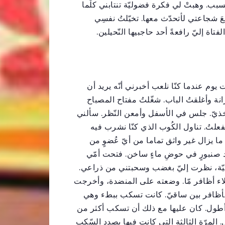
بب. وهبتْ لي فكرة فضوليّة تنتابني كلّما
َ شجاعتي لأتحدّث معها. تخيّلتُ نفسِي
اة إليّ رافعةً أحد حاجبيها النّحيلين.
وم عندما كنّا نلعب أخبرني أنّه يريد أن
نة وأغلقتُ الباب. شغّلتُ مفتاح المصباح
خذيّ. جلس في الأسفل وأمعن النّظر. سألني
علتُ. تناول الكُوب الذي كنّا نشرب فيه
ا يزال غير واثق تماما من أيّ عُضوٍ من
د صنبورٍ في حوضِ ماءٍ ساخن. فتحت أمّي
يميّة، نظرت إليّ بغضب وسحبتني من ذراعي.
اء أظافر مّا. وضعته على المنضدة، وأخرجت
لأظافر بين ساقيّ. كانت تسكب ببطء وهي
 أطول. كان عليها مع ذلك أن تسكب أكثر من
. المرّة الثالثة التي كانت فيها بصدد السّكبِ