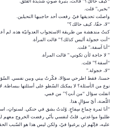
“كيف حالكِ؟” قالت، بنبرة صوتٍ شديدة القلق.
“بخيرـ” قلت.
واصلت تحديقها فيّ. رفعت أحد حاجبيها النحيلين.
“لا، حقّا، كيف حالك؟”
كنتُ مندهشة من طريقة الاستجواب العدوانيّة هذه. لم أع
“أنت خجولة أليس كذلك؟” قالت المرأة.
“أنا آسفة،” قلت.
” لا حاجة لأن تكوني،” قالت المرأة.
“آسفة؟” قلت.
“لا، خجولة.”
حسنا، فقط اطرحي سؤالا، فكّرتُ بيني وبين نفسي. السّؤال ه
نوع من الأسئلة؟ لا يمكنك السّطو على أسئلتها ببساطة. لا
انفلت سؤال “من أنتِ؟” من فمي.
اللّعنة، أيّ سؤالٍ هذا.
“أنا ثمرة جِماعِ سِفاحٍ. وُلدتُ بشق في حنكي. لسنواتٍ، ا
طلبوا مواعدتي. قلتُ لنفسي بأنّي رفضت الخروج معهم لأنّي
عليه، فإنّهم لن يرغبوا فيّ، ولكن ليس هذا هو السّبب الح