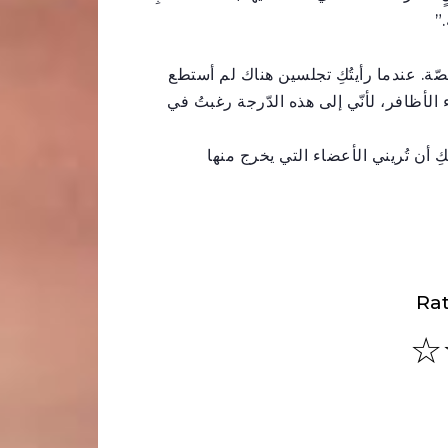
”
صّة. عندما رأيتُكِ تجلسين هناك لم أستطع
لأظافر، لأنّي إلى هذه الدّرجة رغبتُ في
 أن تُريني الأعضاء التي يخرج منها
Rat