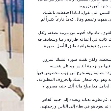
جنيه أُتقِن تزويره.
لسين التي تقول: لماذا احتفظت بالشيك
مهم وغمغم وقال كلاماً فارغاً كثيراً لم
لقوى، عاد وقد خُصِم من مرتبه نصفه، ونُقل
ك كانت في أعماقه طراوة رضا وسعادة.. فلا
له صورة فوتوغرافية طبق الأصل، صورة
سخطه، ولكن بقيت صورة الشيك المزور.
فيها من زحمة الناس ويختلي بنفسه،
نقوده بعناية، ويستخرج من جيب مخصوص فيها
ه وهو يرى شعار البنك والحروف المطبوعة،
ا لحامل هذا مبلغ مائة ألف جنيه مصري لا
 ثم يطويه بعناية ويعيده إلى جيبه الخاص
ة، ثم يعود هو في بطء إلى الناس وزحمتهم،