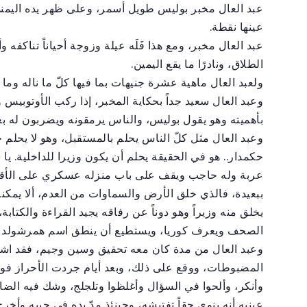
ع
بد العال مخبر بوليس طويل أسمر، وعلى ظهر يده اليم
عينها نقطة.
عبد العال مخبر، ومع هذا فَلَه عيلة وزوجة أحياناً تناكفه وأ
الطلاق، ونادرًا ما يقع اليمين.
ولعبد العال ماهية عشرة جنيهات بما فيها كلّ ما ناله وما 
وعبد العال سعيد جداً بحكاية المخبر، إذا ركب الأوتوبيس
بأهميته وهو يقول بوليس، والناس يرمقونه ويضربون له بعي
وعبد العال مثل كلّ الناس يحلم بالمستقبل، وهو لا يحلم حل
حكمدار.. هو في الحقيقة يحلم أن يكون وزيرا للداخلية. يا س
عربة وله حاجب ويقف على باب منزله عسكري على الأقل
ببعيدة، فالذي خلق الأرض والسماوات من العدم، ألا يمكنه
يخلق منه وزيراً وهو دوناً عن رفاقه يجيد القراءة والكتابة،
الصحف ويعرف كوريا، ويستطيع أن ينطق اسم همرشولد ص
وعبد العال من مدة كان معه تحقيق وسين وجيم، فقد اش
المضبوطات، ووقع على ذلك، وبعد أيام جردت الأحراز فوجدو
وأنكر، وألحوا في السؤال وأغلظوا وتلجلج، وشك فيه الضا
عينيه أنه ينوي حقاً تفتيشه، وحينئذٍ مدّ يده في جيبه وأخر