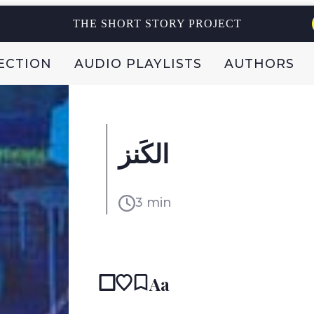
THE SHORT STORY PROJECT
ECTION
AUDIO PLAYLISTS
AUTHORS
الكَنز
3 min
READ IN:
ENGL
Aa