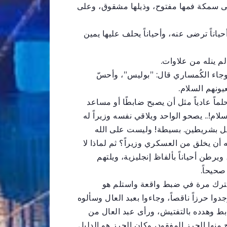
نى سمكة فمها مفتوح، وذيلها مشقوق، وعلى
حياناً ترضى عنه، وأحياناً يحلف عليها يمين
لم ينله من علاوات.
 وجاء الكُمساري قال: ”بوليس”، وأحسّ
ونهم السلام.
ماً عادياً مثل أن يصبح ضابطًا أو مساعد
لام!.. يصحو الواحد ويلاقي نفسه وزيراً له
 بشريطين. بسيطة! وليست على الله
 أن يخلق من العسكري وزيراً؟ ثم لماذا لا
 ويرطن أحياناً بألفاظ إنجليزية، ويلتهم
حيحاً.
ترك مرة في ضبط واقعة واستلم هو
ا حرزاً ناقصاً، وجاءوا بعبد العال وسألوه
بط وهدده بالتفتيش، ورأى عبد العال من
ج منها الحرز المفقود، وكان الحرز هو الدليل