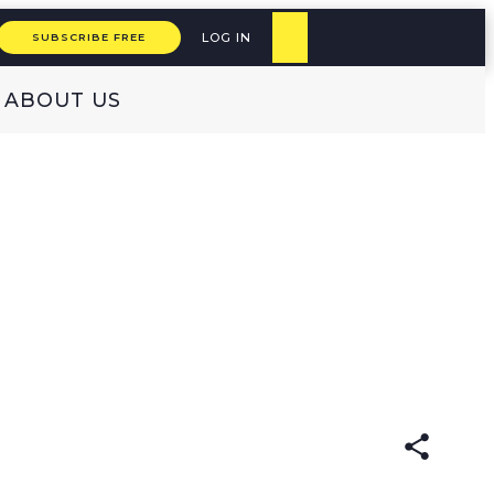
LOG IN
SUBSCRIBE FREE
ABOUT US
(original)
ARABIC
עברית
ISH