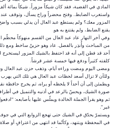
المادي في القضية، فقد كان شيكاً مزوراً.. شيكاً بمائة ألف 
واستغرب الضابط.. وفتح محضراً وراح يسأل، وتوقف عند ا
المزور معك؟ ولم يستطع عبد العال أن يدلي بسبب واضح.. ه
يقنع الضابط، ولم يقتنع به هو.
وفي آخر النهار عاد عبد العال من القسم منهوكاً محطّم ا
من المباحث وأُنذِر بالفصل. عاد وهو حزينٌ ساخط ومع ذل
أحد قد فطن إلى أنه قد احتفظ بالشيك المزور ليستخرج 
كلفته كثيراً ودفع فيها خمسة عشر قرشاً.
ومضى اليوم ومضت وراءه أيام، وذهب حزن عبد العال و
وللآن لا تزال أسعد لحظات عبد العال هي تلك التي يهرب 
ويطمئن إلى أن أحداً لا يلحظه أو يراه، ثم يخرج حافظة 
صورة الشيك، ويحسّ بالرعد في أذنيه والتنميل في أطراف
ثم وهو يقرأ الجملة الخالدة ويملّس عليها بأصابعه: “ادفعو
غير”.
ويستمرّ يحدّق في الشيك حتى تهجع الزوابع التي في جوفه،
في المحفظة ويتنهد، وكأنّما قد انتهى من اعترافٍ أو صلا