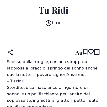
LUIGI PIRANDELLO
Tu Ridi
9 min
READ IN:
ENGLISH
עברית
ITALIAN
(original)
Aa
S
cosso dalla moglie, con una strappata
rabbiosa al braccio, springò dal sonno anche
quella notte, il povero signor Anselmo.
– Tu ridi!
Stordito, e col naso ancora ingombro di
sonno, e un po’ fischiante per l’ansito del
soprassalto, inghiottì; si grattò il petto irsuto;
poi disse aggrondato: