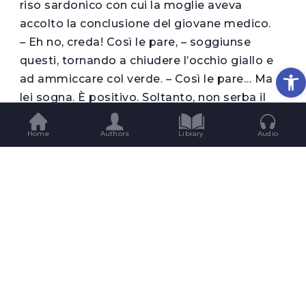
riso sardonico con cui la moglie aveva
accolto la conclusione del giovane medico.
– Eh no, creda! Così le pare, – soggiunse
questi, tornando a chiudere l’occhio giallo e
Op
ad ammiccare col verde. – Così le pare… Ma
lei sogna. È positivo. Soltanto, non serba il
ricordo de’ sogni, perché ha il sonno
profondo. Normalmente, gliel’ho spiegato,
Home
Authors
Library
Audio
noi ci ricordiamo soltanto dei sogni che
facciamo, quando i veli, dirò così, del sonno si
siano alquanto diradati.
– Dunque rido dei sogni che faccio?
– Senza dubbio. Sogna cose liete e ride.
– Che birbonata! – scappò detto allora al
signor Anselmo. – Dico esser lieto, almeno in
sogno, signor dottore, e non poterlo sapere!
Perché io le giuro che non ne so nulla! Mia