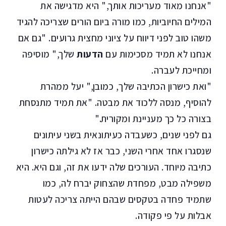
"אנחנו מאוד מעריכות אותך," היא מדגישה את
המילים החיוביות, כמו מורה ביום הורים שצריכה להגיד
משהו טוב לפני דיווח על ציוני מחצית גרועים. "גם אם
אנחנו לא תמיד מסכימות עם
הדעות
שלך," מוסיפה
ומחייכת לעברה.
"ואת כישרון הכתיבה שלך, כמובן," יעל ממהרת
להוסיף, מנסה ללכוד את מבטה. "את תמיד מתנסחת
בצורה כל כך מעניינת ומקורית."
גם לפני שנים, כשעבדה כעיתונאית בשני עיתונים
שנסגרו אחד אחרי השני, כבר אז לא גילתה כישרון
כתיבה מיוחד. העורכים שלה ידעו את זה, וגם היא. היא
משפילה מבט, מפחדת שהצחוק יברח לה, כמו
שתמיד פחדה בטקסים שבהם הייתה צריכה לעטות
אבלות על פי פקודה.