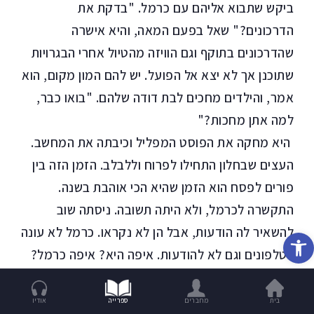
ביקש שתבוא אליהם עם כרמל. "בדקת את
הדרכונים?" שאל בפעם המאה, והיא אישרה
שהדרכונים בתוקף וגם הוויזה מהטיול אחרי הבגרויות
שתוכנן אך לא יצא אל הפועל. יש להם המון מקום, הוא
אמר, והילדים מחכים לבת דודה שלהם. "בואו כבר,
למה אתן מחכות?"
היא מחקה את הפוסט המפליל וכיבתה את המחשב.
העצים שבחלון התחילו לפרוח וללבלב. הזמן הזה בין
פורים לפסח הוא הזמן שהיא הכי אוהבת בשנה.
התקשרה לכרמל, ולא היתה תשובה. ניסתה שוב
להשאיר לה הודעות, אבל הן לא נקראו. כרמל לא עונה
פתח סרגל נגישות
לטלפונים וגם לא להודעות. איפה היא? איפה כרמל?
היא יודעת שהמחשבה על כרמל רק מחלישה
ומערערת אותה אבל היא לא יכולה לעצור בעצמה.
בית
מחברים
ספרייה
אודיו