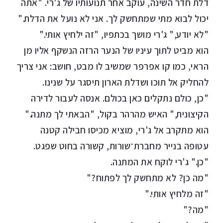
דלת חדר השינה, עוקב אחר תנועותיו של ג'רי. "אתה
יכול לבוא מתי שמתחשק לך. אני לא נועל את הדלת."
"לא יודע," ג'רי מושך בכתפיו, "זה ילחיץ אותי."
הוא מביט לתוך עיניו של הנער הרזה הנשקף אליו מן
הראי, כמו קו אפרפר שמשיב לו מבט, חושב: אני צריך
להחליק אל תוכו ושדלת הארון תיסגר על שנינו.
"כן, כולם נתקלים כאן בכולם. אנסה לעבור לדירה
הקיצונית," האיש מהרהר בקול, "הבאתי לך מתנה."
הוא מתקרב אל ג'רי, מוציא מכיסו חבילה קטנה
עטופה בנייר מחברת־שורות, קשורה בחוט שפגט.
"כן." ג'רי לוקח את המתנה.
"מה כן? לא מתחשק לך לפתוח?"
"זה מלחיץ אותי."
"מה?"