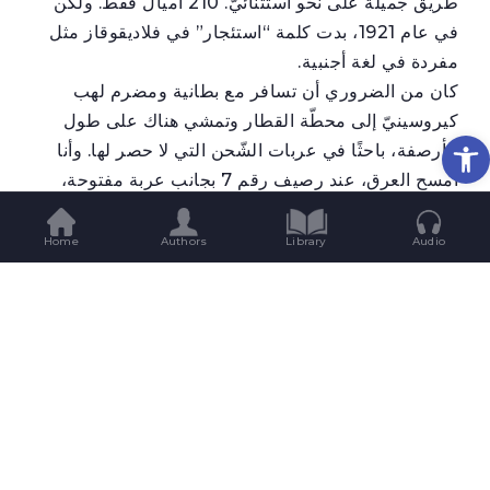
طريق جميلة على نحو استثنائيّ. 210 أميال فقط. ولكن
في عام 1921، بدت كلمة “استئجار” في فلاديقوقاز مثل
مفردة في لغة أجنبية.
كان من الضروري أن تسافر مع بطانية ومضرم لهب
كيروسينيّ إلى محطّة القطار وتمشي هناك على طول
Op
الأرصفة، باحثًا في عربات الشّحن التي لا حصر لها. وأنا
أمسح العرق، عند رصيف رقم 7 بجانب عربة مفتوحة،
رأيت رجلاً يرتدي أحذية ينتعلُ شبشبًا وله لحية تشبه
المروحة. غسل غلاية الشاي وكرّر الكلمة “باكو”.
Home
Authors
Library
Audio
“خذني معك”، طلبتُ.
“لن أفعل ذلك”، أجاب الملتحي.
قلت “أرجوك، لكَي أنتجَ مسرحية ثورية”.
“لن أفعل”.
حمل الرجل الملتحي الغلاية وقفز على لوح خشبي داخل
عربة الشحن. جلست على بطانية بجانب القضبان الساخنة
وأشعلت سيجارة. حرارة شديدة وخانقة ملأت الفراغ بين
عربات الشحن، ورويتُ عطشي من الصنبور الموجود