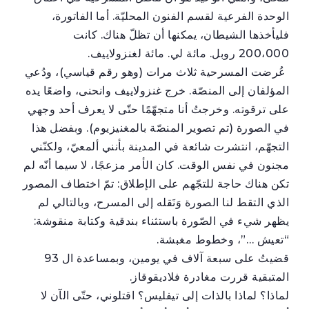
الوحدة الفرعية لقسم الفنون المحليّة. أما الفاتورة،
فليأخذها الشيطان، يمكنها أن تظلّ هناك. كانت
200،000 روبل. مائة لي. مائة لغنزولاييف.
عُرضت المسرحية ثلاث مرات (وهو رقم قياسي)، ودُعي
المؤلفان إلى المنصّة. خرج غنزولاييف وانحنى، واضعًا يده
على ترقوته. وخرجتُ أنا متجهّمًا حتّى لا يعرف أحد وجهي
في الصورة (تم تصوير المنصّة بالمغنيزيوم). وبفضل هذا
التجهّم، انتشرت شائعة في المدينة بأنني ألمعيّ، ولكنّني
مجنون في نفس الوقت. كان الأمر مزعجًا، لا سيما أنّه لم
تكن هناك حاجة للتجّهم على الإطلاق: تمّ اختطاف المصور
الذي التقط لنا الصورة وَنَقله إلى المسرح، وبالتالي لم
يظهر شيء في الصّورة باستثناء بندقية وكتابة منقوشة:
“تعيش …”، وخطوط مغبشة.
قضيتُ على سبعة آلاف في يومين، وبمساعدة ال 93
المتبقية قررت مغادرة فلاديقوقاز.
لماذا؟ لماذا بالذات إلى تيفليس؟ اقتلوني، حتّى الآن لا