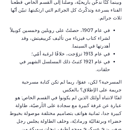
وبينما كنّا ندخّن بأريحيّة، وصلنا إلى القسم الخاص. قطعنا
الفناء بسرعة وتذكّرتُ كل الجرائم التي ارتكبتها. تبيّن أنّها
ثلاث جرائم.
في عام 1907، حصلتُ على روبلين وخمسين كوبيلاً
لشراء كتاب فيزياء من تأليف كرييفيتش، وقد
أهدرتها في السينما.
في عام 1913 تزوّجت، خلافًا لرغبة أمّي؛
في عام 1921 كتبتُ ذلك المسلسل الشهير في
حلقات.
المسرحية؟ لكن، عفوًا، ربما لم تكن كتابة مسرحية
جريمة على الإطلاق؟ بالعكس.
لفتًا لانتباه أولئك الذين لم يكونوا في القسم الخاص: هو
عبارة عن غرفة كبيرة مع سجادة على الأرضيّة، طاولة
كبيرة جدا، ثمانية هواتف بتصاميم مختلفة موصولة بخيوط
خضراء وبرتقاليّة ورماديّة، وخلف الطاولة يجلس رجل
صغير بزيّ عسكريّ ووجه لطيف. تيجان سميكة من