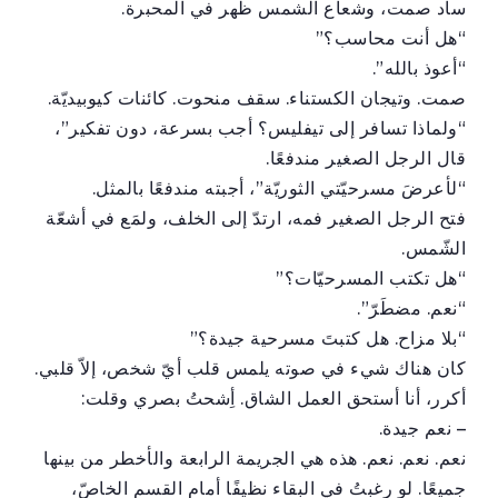
ساد صمت، وشعاع الشمس ظهر في المحبرة.
“هل أنت محاسب؟”
“أعوذ بالله”.
صمت. وتيجان الكستناء. سقف منحوت. كائنات كيوبيديّة.
“ولماذا تسافر إلى تيفليس؟ أجب بسرعة، دون تفكير”،
قال الرجل الصغير مندفعًا.
“لأعرضَ مسرحيّتي الثوريّة”، أجبته مندفعًا بالمثل.
فتح الرجل الصغير فمه، ارتدّ إلى الخلف، ولمَع في أشعّة
الشّمس.
“هل تكتب المسرحيّات؟”
“نعم. مضطَرّ”.
“بلا مزاح. هل كتبتَ مسرحية جيدة؟”
كان هناك شيء في صوته يلمس قلب أيّ شخص، إلاّ قلبي.
أكرر، أنا أستحق العمل الشاق. أِشحتُ بصري وقلت:
– نعم جيدة.
نعم. نعم. نعم. هذه هي الجريمة الرابعة والأخطر من بينها
جميعًا. لو رغبتُ في البقاء نظيفًا أمام القسم الخاصّ،