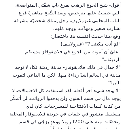
أقول- شبح الجوع الرهيب يقرع باب شقّتي المتواضعة،
التي حصلتُ عليها بترخيص، وبعد الشّبح مباشرةً قرع
الباب المحامي غنزولاييف، رجل يمتلك شخصيّة مشرقة،
بشارب صغير ومهذّب، ووجه مُلهم.
وقع بيننا حديث أقتبسه هنا باختصار:
“لمَ أنت مكتئب?” (غنزولاييف)
“عليّ أن أموت من الجوع في فلاديقوقاز مدينتكم
الرديئة…”
“لا جدال في ذلك. فلاديقوقاز- مدينة رديئة. تكاد لا توجد
مدينة في العالم أشدّ رداءةً منها. لكن ما الداعي لتموت
الآن؟”
“لا يوجد شيء آخر أفعله. لقد استنفذت كل الاحتمالات. لا
يوجد مال في قسم الفنون ولن يدفعوا الرواتب. لن أتمكّن
من كتابة كلمات الافتتاحية للمسرحيات. كان لدي
مسلسل منشور في حلقات في جريدة فلاديقوقاز المحلية
وتحصّلت منه على 1200 روبلا ووعدٍ بزجّي في قسم