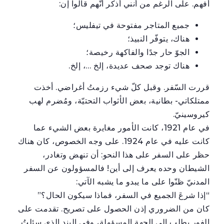
أفهم. على الرغم من أنني أذكر أنّهم قالوا إن:
جميع المتاجر مفتوحة في تيفليس؛
هناك، يتوفّر النبيذ؛
الجوّ حار جدًا والفاكهة رخيصة؛
هناك توجد صحف عديدة، إلخ …، إلخ.
قررت السّفر. وقبل كلّ شيء رزمتُ أغراضي. أخذت
ممتلكاتي- بطانية، بعض الأثواب التحتيّة، ومُضرم لهب
كيروسينيّ.
في عام 1921، كانت الأمور مغايرة بعض الشيء عما
كانت عليه في عام 1924. على وجه الخصوص، كان هناك
حظر على السفر على هذا النحو: أن تنهض وتغادر،
الشيطان وحده يعرف إلى أين! فالمسؤولون عن السفر
المدنيّ ظنّوا على ما يبدو ما يشبه الآتي:
“إذا شرعَ الجميع في السفر، فماذا سيكون الحال؟”
كان من الضروري إذن الحصول على تصريح. تقدمت على
الفور بطلبٍ إلى الجهة المسؤولة، وفي البند الذي سئلتُ