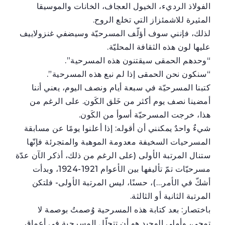
الفولاذ الرديء، الخيول العجاف، الخانات والموسيقا
المثيرة للاشمئزاز التي تخلع الروح.
لذلك، فإنني سوف أؤلّف المسرحيّة وسيضفي غنزولاييف
عليها لون هذه الثقافة المحليّة.
“وحدهم الحمقى سيقتنون هذه المسرحية”.
“سنكون نحن الحمقى إذا لم نبع هذه المسرحية”.
كتبنا المسرحيّة في سبعة أيام ونصف اليوم، يعني أننا
أمضينا نصف يوم أكثر من خَلق الكَون. على الرغم من
هذا، خرجت المسرحيّة أسوأ من الكَون.
شيءٌ واحدٌ يمكنني أن أقوله: إذا أعلنوا يومًا عن مسابقة
المسرحيات السخيفة معدومة الموهبة والمتجرئة فإنّها
ستنال المرتبة الأولى (على الرغم من ذلك، أذكر الآن عدّة
مسرحيّات تمّ تأليفها بين الأعوام 1921-1924، وبدأت
أشكّ في الأمر…)، حسنًا، ليس المرتبة الأولى- فلتكن
المرتبة الثانية أو الثالثة.
باختصار: بعد كتابة هذه المسرحية وُصمتُ بوصمة لا
تمحى، وأملي الوحيد هو أن تتحلّل المسرحية في أعماق