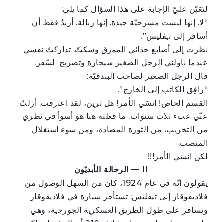
لتَعَيّن عليّ الإجابة على هذا السؤال كما يلي:
“لا. إنها ليست مسرحيّة جيدة. إنها زبالة. أريدُ فقط أن
أسافر إلى تيفليس”.
نظرت إلى أصابع حذائي الممزق وسكتّ. تداركتُ نفسي
عندما ناولني الرجل الصغير سيجارة وتصريح السّفر.
قال الرجل الصغير لصاحب البندقيّة:
“رافِق الكاتب إلى الخارج”.
القسم الخاص! انسَي الأمر! هل ترين، لقد اعترفت. أزلتُ
عنّي عبء ثلاث سنوات. ما فعلته هنا هو أسوأ في نظري
من التخريب، من الثورة المضادة، ومن سوء استغلال
المنصب.
لكن انسَي الأمر!!!
II —
الرحالة الأبديّون
يقولون إنّه في عام 1924، كان من السهل الوصول من
فلاديقوقاز إلى تيفليس: تستأجر سيارة في فلاديقوقاز
وتسافر على طول الطريق العسكرية الجورجية، وهي