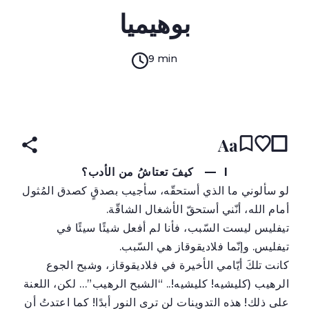
بوهيميا
9 min
ARABIC
(original)
RUSSIAN
עברית
ENGLISH
READ IN:
Aa
I
— كيفَ تعتاشُ من الأدب؟
لو سألوني ما الذي أستحقّه، سأجيب بصدقٍ كصدق المُثول
أمام الله، أنّني أستحقّ الأشغال الشاقّة.
تيفليس ليست السّبب، فأنا لم أفعل شيئًا سيئًا في
تيفليس. وإنّما فلاديقوقاز هي السّبب.
كانت تلكَ أيّامي الأخيرة في فلاديقوقاز، وشبح الجوع
الرهيب (كليشيه! كليشيه!.. “الشبح الرهيب”… لكن، اللعنة
على ذلك! هذه التدوينات لن ترى النور أبدًا! كما اعتدتُ أن