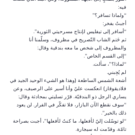
فيه:
“ولماذا تسافر؟”
أجبتُ بفخر:
“أسافر إلى تيفليس لإنتاج مسرحيتي الثورية”.
ثم خَتم الشاب التّصريح في مظروف، وسلّمنا أنا
والمظروف إلى شخص ما معه بندقية وقال:
“إلى القسم الخاص”.
“لماذا؟”، سألت.
لم يُجِبني.
أشعة الشمس الساطعة (وهذا هو الشيء الوحيد الجيد في
فلاديقوقاز) انعكست عليّ وأنا أسير على الرصيف، وعن
يساري الرجل ذو البندقيّة. قرّر تسليتي بمحادثة وقال:
“سوف نقطع الآن البازار، فلا تفكّر في الفرار. لن يعود
ذلك بالخير”.
“لو توسّلت إليّ لأفعلها، ما كنتُ لأفعلها”، أجبت بصراحة
تامّة. وقدّمت له سيجارة.