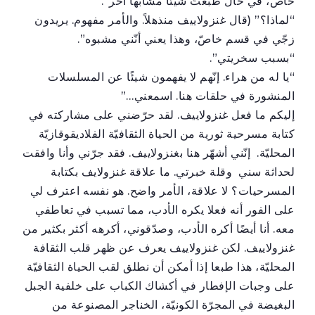
خاص، في حال طبعتُ شيئاً مشابهاً آخر”.
“لماذا؟” (قال غنزولاييف منذهلاً. والأمر مفهوم. يريدون
زجّي في قسم خاصّ، وهذا يعني أنّني مشبوه”.
“بسبب سخريتي”.
“يا له من هراء. إنّهم لا يفهمون شيئًا عن المسلسلات
المنشورة في حلقات هنا. اسمعني…”
إليكم ما فعل غنزولاييف. لقد حرّضني على مشاركته في
كتابة مسرحية ثورية من الحياة الثقافيّة الفلاديقوقازيّة
المحليّة. إنّني أشهّر هنا بغنزولاييف. فقد جرّني وأنا وافقت
لحداثة سني وقلة خبرتي. ما علاقة غنزولايف بكتابة
المسرحيات؟ لا علاقة، الأمر واضح. هو نفسه اعترف لي
على الفور أنه فعلا يكره الأدب، مما تسبب في تعاطفي
معه. أنا أيضًا أكره الأدب، وصدّقوني، أكرهه أكثر بكثير من
غنزولاييف. لكن غنزولاييف يعرف عن ظهر قلب الثقافة
المحليّة، هذا طبعا إذا أمكن أن نطلق لقب الحياة الثقافيّة
على وجبات الإفطار في أكشاك الكباب على خلفية الجبل
البغيضة في المجرّة الكونيّة، الخناجر المصنوعة من