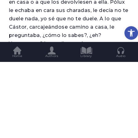
en casa o a que los devolviesen a ella. Pólux
le echaba en cara sus charadas, le decía no te
duele nada, yo sé que no te duele. A lo que
Op
Cástor, carcajeándose camino a casa, le
preguntaba, ¿cómo lo sabes?, ¿eh?
Ya en casa, Cástor alimentaba su venganza
contra Pólux por haberlo expuesto al mundo:
Home
Authors
Library
Audio
mientras su hermano estudiaba, Cástor
ojeaba revistas, iba al baño con enervante
frecuencia, escuchaba música estridente. Por
su parte, Pólux, abajado por la fuerza física
de Cástor, hacía lo que podía para sortear el
sabotaje: estudiaba mientras podía para
sortear el sabotaje: estudiaba mientras el
otro dormía, procuraba ignorarlo, se tapaba
los oídos.
La madre murió cuando cumplieron