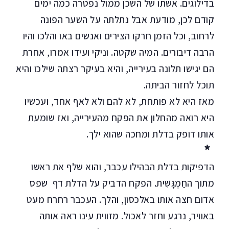
בדילוגים. אשתו של השכן ממול נפטרה כמה ימים
קודם לכן, מודעת אבל נתלתה על השער הפונה
לרחוב, וכל הזמן חרקו הצירים ואנשים באו והלכו והיו
הרבה דיבורים. המיה שקטה. וניקי ועידו אמרו, אחרת
הם יגישו תלונה בעירייה, והיא בעיקר רצתה שילכו והיא
תוכל לחזור הביתה.
מאז היא לא פותחת, לא להם ולא לאף אחד, ועכשיו
היא רואה מהחלון את הפקח מהעירייה, ואז שומעת
אותו דופק בדלת ומחכה שהוא ילך.
*
הדפיקות בדלת הבהילו עכבר, והוא שלף את ראשו
מתוך החַמְגָּשִׁית. הפקח הדביק על הדלת דף שפס
אדום חצה אותו באלכסון, והלך. העכבר רחרח מעט
באוויר, נרגע וחזר לאכול. מזווית עינו ראה אותה