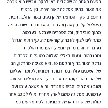
הפעם האחרונה שהילדים באו לבקר. עכשיו הוא מכבה
את האור ובתיה מפליגה לאור הירח; בין ערמות
החפצים שקווי המתאר שלהן נעים באור החלבי. הבית
מיטלטל קלות, גָאֹה גָּאָה הים, היא נזכרת בשורה היפה
מתוך מובי דיק, וכל הספרים שנבלעו בערמות
מתחילים לצוף לעברה, קוראים לה. עץ התות הגדול
נע ברוח, והים מוסיף וגואה, והערמות הולכות
ומתגבהות, ונעות בצללי העלווה כמו גלים. לפרקים
נדלק האור בחוץ והקסם פג. היא מציצה מהחלון, הבן
של השכנים עולה במדרגות החיצוניות לקומה העליונה
של הבית הדו־קומתי. האור כבה, והיא מפליגה הלאה.
ושוב גואה הים והבית מתנודד, והיא נישאת עימו ועם
ערמותיו, מפליגה משם לארץ אחרת, אולי לכוכב אחר.
קולות של שיחות או של מכונית חולפת מגיעים כמו