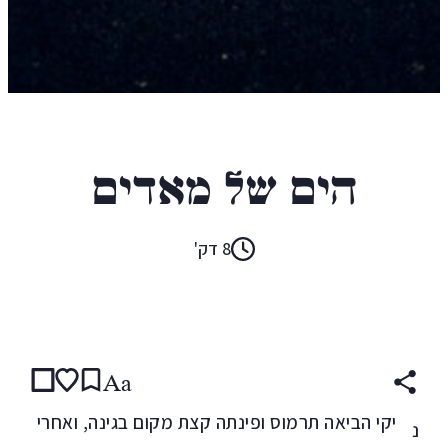
דינה עזריאל
הים של מאדים
8 דק'
קראו ב:
עברית
Aa
יקי הביאה תרמוס ופינתה קצת מקום בגינה, ואחרי
נ