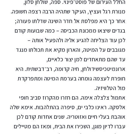
החלל העירום של פוסט־פינוי. ספה, שולחן סלון,
מנורת רגל ועציץ, העיקר שתהיה הרבה רצפה חשופה.
אחר כך היא מפלסת אל חדר השינה שדלתו פעורה;
בגדים שיצאו ממכונת הכביסה – כמה שבועות קודם
לכן עוד הצליחה להגיע אליה ולהפעיל אותה –
מגובבים על המיטה, והארון מקיא את תכולתו מנגד
עד שהם מתאחדים למן יצור כלאיים,
ארונמיטכיסשידולחן, חיה קדומה, רב־דבשתית. היא
חופרת לעצמה גומחה בערמת המיטה ומתפרקדת
מול הטלוויזיה.
אתמול צלצלה אימהּ. הם חזרו מהקרוז סביב חופי
אלסקה. ראינו כלבי ים, סיפרה בהתלהבות. אימא שלה
אוהבת בעלי חיים ואזוטריה. שנים אחדות קודם לכן
עברו לדיון מוגן, השכירו את הבית, ומאז הם מטיילים