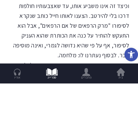
וכיצד זה אינו משביע אותו, עד שאצבעותיו חולפות
דרכו בלי להירטב. הצענו לאותו חייל כותב שנקרא
לסיפורו "מרק הרפאים של אם הרפאים", אבל הוא
התעקש להותיר על כנה את הכותרת שהוא העניק
לסיפור, אף על פי שהיא נדושה לגמרי, ואינה מוסיפה
פתח סרגל נגישות
דבר. לבסוף נעתרנו לו: מלחמה.
הייתה גם סצנה אחת שהורדנו מן הסיפור, בלי להודיע
על כך מראש לכותב. אחרי שהוא התעקש על הכותרת
בית
מחברים
ספרייה
אודיו
חשתי שהוא כנראה רגיש מדי, ועדיין אינו בשל להבין
את חשיבותה של עריכה ספרותית. בסצנה הזאת בא
האב, כנראה מתוך כוונה של רוך, ומשתף את בנו
בחוויות שלו מן המלחמה הקודמת, ומצפה לשמוע מן
הבן את חוויותיו שלו. כשהבן אינו אומר דבר האב מכה
קלות בכתפו של הבן. דמעות עולות בעיניו של הבן, ואת